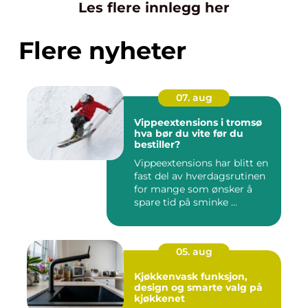
Les flere innlegg her
Flere nyheter
07. aug
Vippeextensions i tromsø
hva bør du vite før du
bestiller?
Vippeextensions har blitt en
fast del av hverdagsrutinen
for mange som ønsker å
spare tid på sminke ...
05. aug
Kjøkkenvask funksjon,
design og smarte valg på
kjøkkenet