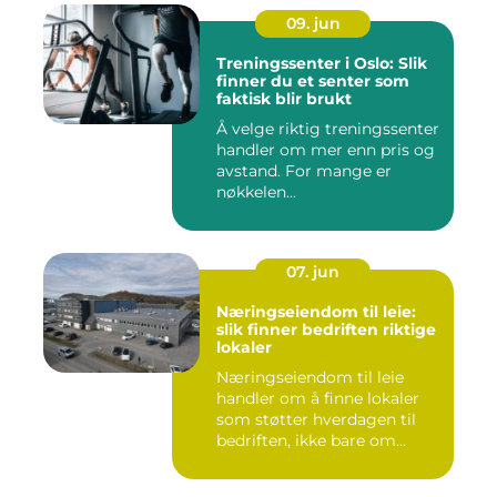
09. jun
Treningssenter i Oslo: Slik
finner du et senter som
faktisk blir brukt
Å velge riktig treningssenter
handler om mer enn pris og
avstand. For mange er
nøkkelen...
07. jun
Næringseiendom til leie:
slik finner bedriften riktige
lokaler
Næringseiendom til leie
handler om å finne lokaler
som støtter hverdagen til
bedriften, ikke bare om...