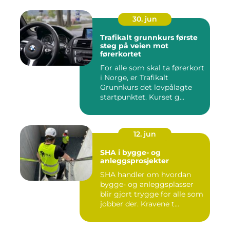
30. jun
Trafikalt grunnkurs første
steg på veien mot
førerkortet
For alle som skal ta førerkort
i Norge, er Trafikalt
Grunnkurs det lovpålagte
startpunktet. Kurset g...
12. jun
SHA i bygge- og
anleggsprosjekter
SHA handler om hvordan
bygge- og anleggsplasser
blir gjort trygge for alle som
jobber der. Kravene t...