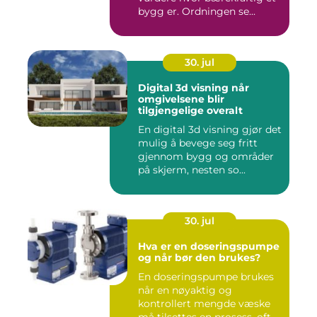
bygg er. Ordningen se...
30. jul
Digital 3d visning når
omgivelsene blir
tilgjengelige overalt
En digital 3d visning gjør det
mulig å bevege seg fritt
gjennom bygg og områder
på skjerm, nesten so...
30. jul
Hva er en doseringspumpe
og når bør den brukes?
En doseringspumpe brukes
når en nøyaktig og
kontrollert mengde væske
må tilsettes en prosess, ofte