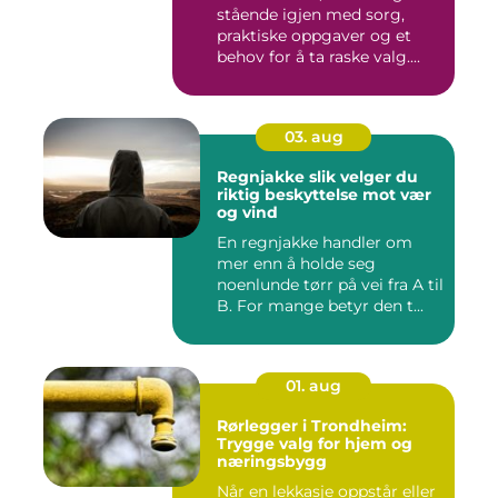
stående igjen med sorg,
praktiske oppgaver og et
behov for å ta raske valg....
03. aug
Regnjakke slik velger du
riktig beskyttelse mot vær
og vind
En regnjakke handler om
mer enn å holde seg
noenlunde tørr på vei fra A til
B. For mange betyr den t...
01. aug
Rørlegger i Trondheim:
Trygge valg for hjem og
næringsbygg
Når en lekkasje oppstår eller