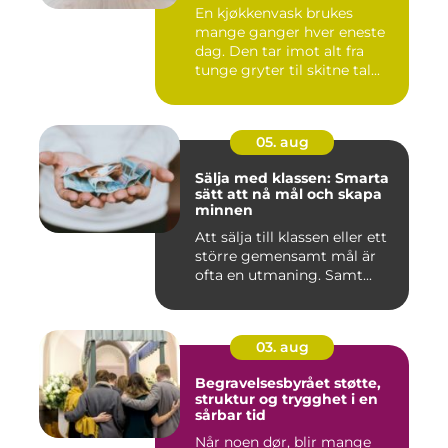
En kjøkkenvask brukes
mange ganger hver eneste
dag. Den tar imot alt fra
tunge gryter til skitne tal...
05. aug
Sälja med klassen: Smarta
sätt att nå mål och skapa
minnen
Att sälja till klassen eller ett
större gemensamt mål är
ofta en utmaning. Samt...
03. aug
Begravelsesbyrået støtte,
struktur og trygghet i en
sårbar tid
Når noen dør, blir mange