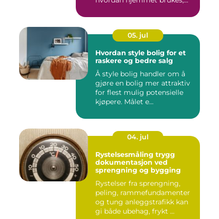
hv...
05. jul
Hvordan style bolig for et
raskere og bedre salg
Å style bolig handler om å
gjøre en bolig mer attraktiv
for flest mulig potensielle
kjøpere. Målet e...
04. jul
Rystelsesmåling trygg
dokumentasjon ved
sprengning og bygging
Rystelser fra sprengning,
peling, rammefundamenter
og tung anleggstrafikk kan
gi både ubehag, frykt ...