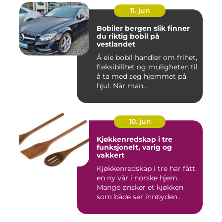
11. jun
Bobiler bergen slik finner
du riktig bobil på
vestlandet
Å eie bobil handler om frihet,
fleksibilitet og muligheten til
å ta med seg hjemmet på
hjul. Når man...
10. jun
Kjøkkenredskap i tre
funksjonelt, varig og
vakkert
Kjøkkenredskap i tre har fått
en ny vår i norske hjem.
Mange ønsker et kjøkken
som både ser innbyden...