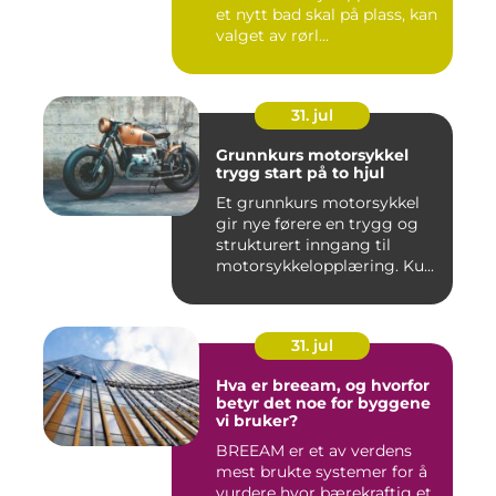
et nytt bad skal på plass, kan
valget av rørl...
31. jul
Grunnkurs motorsykkel
trygg start på to hjul
Et grunnkurs motorsykkel
gir nye førere en trygg og
strukturert inngang til
motorsykkelopplæring. Ku...
31. jul
Hva er breeam, og hvorfor
betyr det noe for byggene
vi bruker?
BREEAM er et av verdens
mest brukte systemer for å
vurdere hvor bærekraftig et