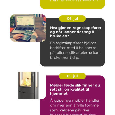
o...
06. jul
Hva gjør en regnskapsfører
og når lønner det seg å
bruke en?
En regnskapsfører hjelper
bedrifter med å ha kontroll
på tallene, slik at eierne kan
bruke mer tid p...
05. jul
Møbler førde slik finner du
rett stil og kvalitet til
hjemmet
Å kjøpe nye møbler handler
om mer enn å fylle tomme
rom. Valgene påvirker
hvordan hjemmet brukes,