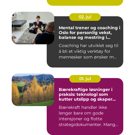
02. jul
Mental trener og coaching i
Oslo for personlig vekst,
balanse og mestring i
hverdagen
Coaching har utviklet seg til
å bli et viktig verktøy for
mennesker som ønsker m...
01. jul
Bærekraftige løsninger i
praksis: teknologi som
kutter utslipp og skaper
nye muligheter
Bærekraft handler ikke
lenger bare om gode
intensjoner og flotte
strategidokumenter. Mange
bedrifter...