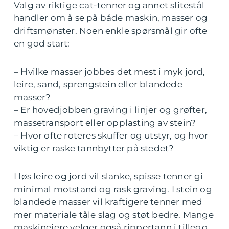
Valg av riktige cat-tenner og annet slitestål
handler om å se på både maskin, masser og
driftsmønster. Noen enkle spørsmål gir ofte
en god start:
– Hvilke masser jobbes det mest i myk jord,
leire, sand, sprengstein eller blandede
masser?
– Er hovedjobben graving i linjer og grøfter,
massetransport eller opplasting av stein?
– Hvor ofte roteres skuffer og utstyr, og hvor
viktig er raske tannbytter på stedet?
I løs leire og jord vil slanke, spisse tenner gi
minimal motstand og rask graving. I stein og
blandede masser vil kraftigere tenner med
mer materiale tåle slag og støt bedre. Mange
maskineiere velger også rippertann i tillegg,