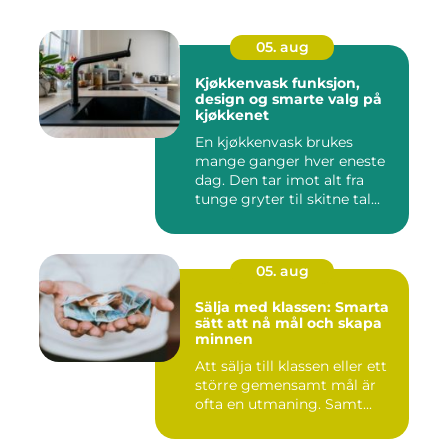
05. aug
Kjøkkenvask funksjon,
design og smarte valg på
kjøkkenet
En kjøkkenvask brukes
mange ganger hver eneste
dag. Den tar imot alt fra
tunge gryter til skitne tal...
05. aug
Sälja med klassen: Smarta
sätt att nå mål och skapa
minnen
Att sälja till klassen eller ett
större gemensamt mål är
ofta en utmaning. Samt...