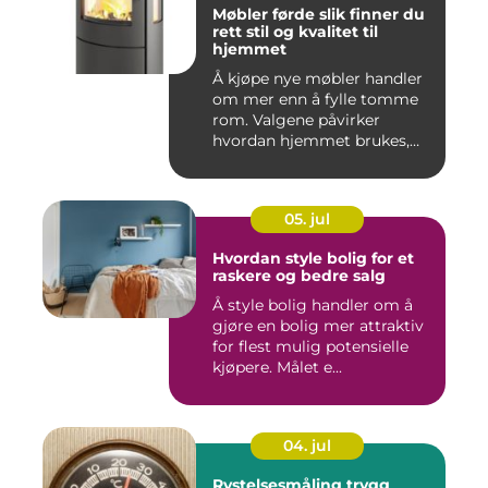
Møbler førde slik finner du
rett stil og kvalitet til
hjemmet
Å kjøpe nye møbler handler
om mer enn å fylle tomme
rom. Valgene påvirker
hvordan hjemmet brukes,
hv...
05. jul
Hvordan style bolig for et
raskere og bedre salg
Å style bolig handler om å
gjøre en bolig mer attraktiv
for flest mulig potensielle
kjøpere. Målet e...
04. jul
Rystelsesmåling trygg