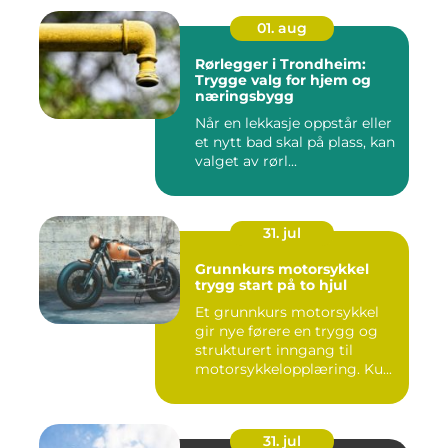
01. aug
Rørlegger i Trondheim:
Trygge valg for hjem og
næringsbygg
Når en lekkasje oppstår eller
et nytt bad skal på plass, kan
valget av rørl...
31. jul
Grunnkurs motorsykkel
trygg start på to hjul
Et grunnkurs motorsykkel
gir nye førere en trygg og
strukturert inngang til
motorsykkelopplæring. Ku...
31. jul