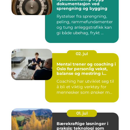
dokumentasjon ved
sprengning og bygging
Rystelser fra sprengning,
peling, rammefundamenter
og tung anleggstrafikk kan
gi både ubehag, frykt ...
02. jul
Mental trener og coaching i
Oslo for personlig vekst,
balanse og mestring i
hverdagen
Coaching har utviklet seg til
å bli et viktig verktøy for
mennesker som ønsker m...
01. jul
Bærekraftige løsninger i
praksis: teknologi som