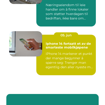
Næringseiendom til leie
handler om å finne lokaler
som støtter hverdagen til
bedriften, ikke bare om...
05. jun
Iphone 14 fortsatt et av de
smarteste mobilkjøpene
iPhone 14 markerer et punkt
der mange begynner å
spørre seg: Trenger man
egentlig den aller nyeste m...