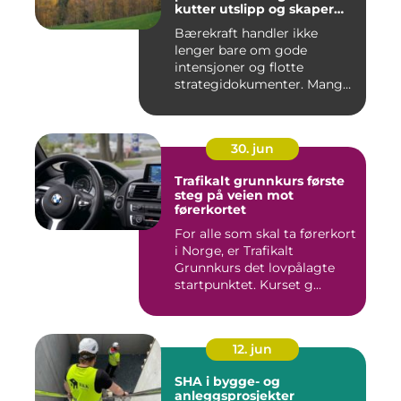
kutter utslipp og skaper
nye muligheter
Bærekraft handler ikke
lenger bare om gode
intensjoner og flotte
strategidokumenter. Mange
bedrifter...
30. jun
Trafikalt grunnkurs første
steg på veien mot
førerkortet
For alle som skal ta førerkort
i Norge, er Trafikalt
Grunnkurs det lovpålagte
startpunktet. Kurset g...
12. jun
SHA i bygge- og
anleggsprosjekter