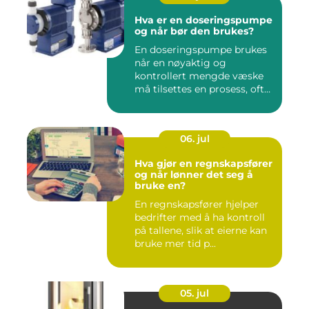
Hva er en doseringspumpe
og når bør den brukes?
En doseringspumpe brukes
når en nøyaktig og
kontrollert mengde væske
må tilsettes en prosess, ofte
o...
06. jul
Hva gjør en regnskapsfører
og når lønner det seg å
bruke en?
En regnskapsfører hjelper
bedrifter med å ha kontroll
på tallene, slik at eierne kan
bruke mer tid p...
05. jul