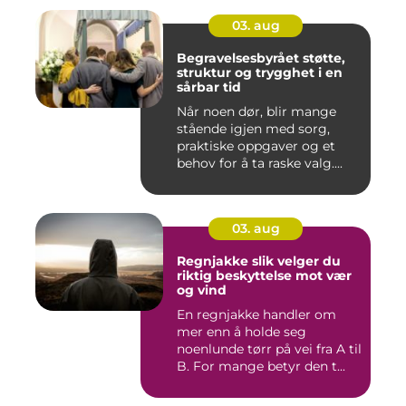
03. aug
Begravelsesbyrået støtte,
struktur og trygghet i en
sårbar tid
Når noen dør, blir mange
stående igjen med sorg,
praktiske oppgaver og et
behov for å ta raske valg....
03. aug
Regnjakke slik velger du
riktig beskyttelse mot vær
og vind
En regnjakke handler om
mer enn å holde seg
noenlunde tørr på vei fra A til
B. For mange betyr den t...