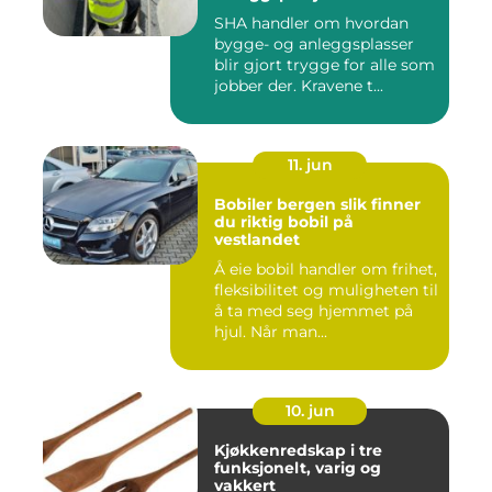
SHA handler om hvordan
bygge- og anleggsplasser
blir gjort trygge for alle som
jobber der. Kravene t...
11. jun
Bobiler bergen slik finner
du riktig bobil på
vestlandet
Å eie bobil handler om frihet,
fleksibilitet og muligheten til
å ta med seg hjemmet på
hjul. Når man...
10. jun
Kjøkkenredskap i tre
funksjonelt, varig og
vakkert