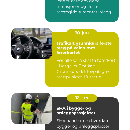
lenger bare om gode
intensjoner og flotte
strategidokumenter. Mange
bedrifter...
30. jun
Trafikalt grunnkurs første
steg på veien mot
førerkortet
For alle som skal ta førerkort
i Norge, er Trafikalt
Grunnkurs det lovpålagte
startpunktet. Kurset g...
12. jun
SHA i bygge- og
anleggsprosjekter
SHA handler om hvordan
bygge- og anleggsplasser