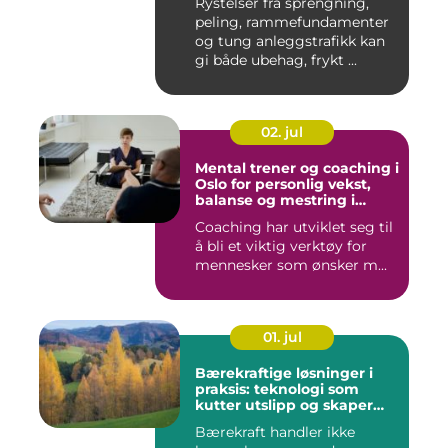
Rystelser fra sprengning,
peling, rammefundamenter
og tung anleggstrafikk kan
gi både ubehag, frykt ...
02. jul
Mental trener og coaching i
Oslo for personlig vekst,
balanse og mestring i
hverdagen
Coaching har utviklet seg til
å bli et viktig verktøy for
mennesker som ønsker m...
01. jul
Bærekraftige løsninger i
praksis: teknologi som
kutter utslipp og skaper
nye muligheter
Bærekraft handler ikke