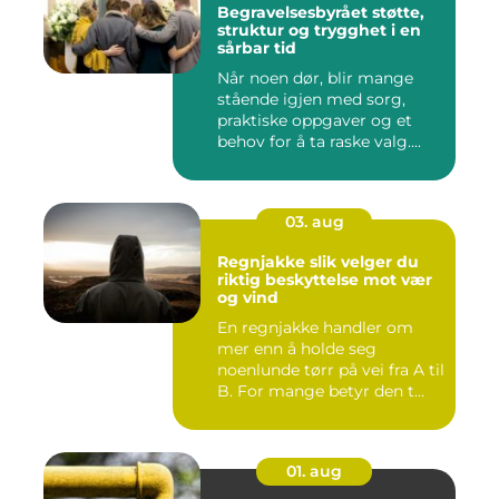
Begravelsesbyrået støtte,
struktur og trygghet i en
sårbar tid
Når noen dør, blir mange
stående igjen med sorg,
praktiske oppgaver og et
behov for å ta raske valg....
03. aug
Regnjakke slik velger du
riktig beskyttelse mot vær
og vind
En regnjakke handler om
mer enn å holde seg
noenlunde tørr på vei fra A til
B. For mange betyr den t...
01. aug