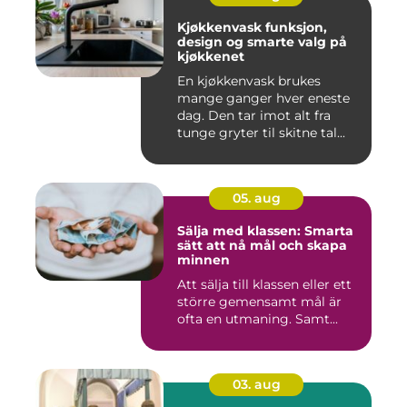
Kjøkkenvask funksjon,
design og smarte valg på
kjøkkenet
En kjøkkenvask brukes
mange ganger hver eneste
dag. Den tar imot alt fra
tunge gryter til skitne tal...
05. aug
Sälja med klassen: Smarta
sätt att nå mål och skapa
minnen
Att sälja till klassen eller ett
större gemensamt mål är
ofta en utmaning. Samt...
03. aug