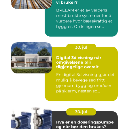
vi bruker?
BREEAM er et av verdens
mest brukte systemer for å
vurdere hvor bærekraftig et
bygg er. Ordningen se...
30. jul
Digital 3d visning når
omgivelsene blir
tilgjengelige overalt
En digital 3d visning gjør det
mulig å bevege seg fritt
gjennom bygg og områder
på skjerm, nesten so...
30. jul
Hva er en doseringspumpe
og når bør den brukes?