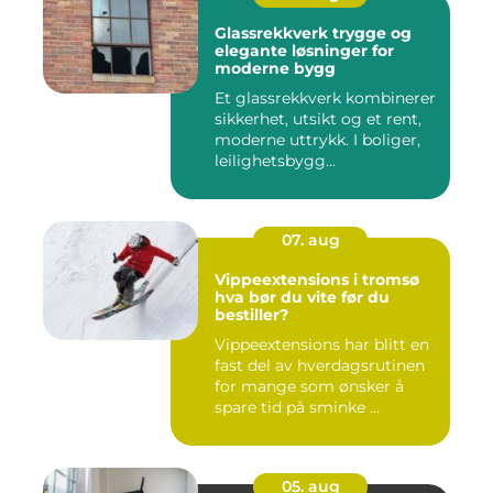
Glassrekkverk trygge og
elegante løsninger for
moderne bygg
Et glassrekkverk kombinerer
sikkerhet, utsikt og et rent,
moderne uttrykk. I boliger,
leilighetsbygg...
07. aug
Vippeextensions i tromsø
hva bør du vite før du
bestiller?
Vippeextensions har blitt en
fast del av hverdagsrutinen
for mange som ønsker å
spare tid på sminke ...
05. aug