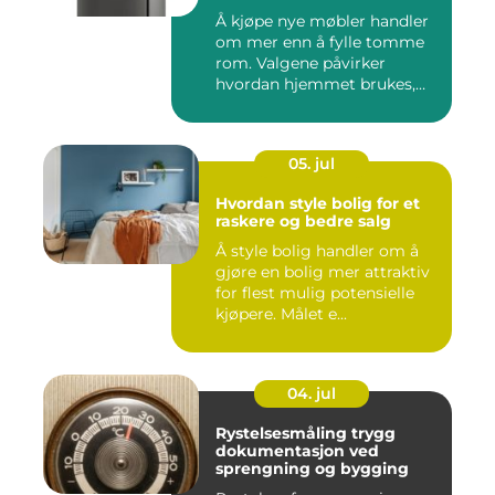
Å kjøpe nye møbler handler
om mer enn å fylle tomme
rom. Valgene påvirker
hvordan hjemmet brukes,
hv...
05. jul
Hvordan style bolig for et
raskere og bedre salg
Å style bolig handler om å
gjøre en bolig mer attraktiv
for flest mulig potensielle
kjøpere. Målet e...
04. jul
Rystelsesmåling trygg
dokumentasjon ved
sprengning og bygging