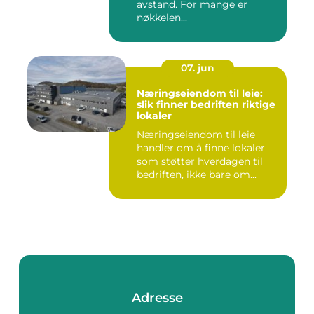
avstand. For mange er
nøkkelen...
07. jun
Næringseiendom til leie:
slik finner bedriften riktige
lokaler
Næringseiendom til leie
handler om å finne lokaler
som støtter hverdagen til
bedriften, ikke bare om...
Adresse