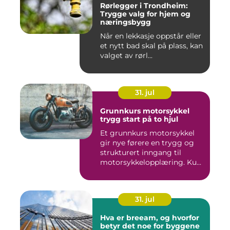
Rørlegger i Trondheim:
Trygge valg for hjem og
næringsbygg
Når en lekkasje oppstår eller
et nytt bad skal på plass, kan
valget av rørl...
31. jul
Grunnkurs motorsykkel
trygg start på to hjul
Et grunnkurs motorsykkel
gir nye førere en trygg og
strukturert inngang til
motorsykkelopplæring. Ku...
31. jul
Hva er breeam, og hvorfor
betyr det noe for byggene