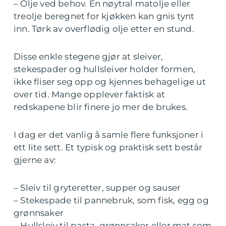
– Olje ved behov. En nøytral matolje eller
treolje beregnet for kjøkken kan gnis tynt
inn. Tørk av overflødig olje etter en stund.
Disse enkle stegene gjør at sleiver,
stekespader og hullsleiver holder formen,
ikke fliser seg opp og kjennes behagelige ut
over tid. Mange opplever faktisk at
redskapene blir finere jo mer de brukes.
I dag er det vanlig å samle flere funksjoner i
ett lite sett. Et typisk og praktisk sett består
gjerne av:
– Sleiv til gryteretter, supper og sauser
– Stekespade til pannebruk, som fisk, egg og
grønnsaker
– Hullsleiv til pasta, grønnsaker eller mat som