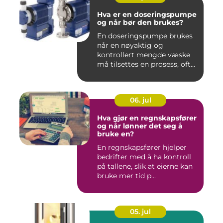
Hva er en doseringspumpe
og når bør den brukes?
En doseringspumpe brukes
når en nøyaktig og
kontrollert mengde væske
må tilsettes en prosess, ofte
o...
06. jul
Hva gjør en regnskapsfører
og når lønner det seg å
bruke en?
En regnskapsfører hjelper
bedrifter med å ha kontroll
på tallene, slik at eierne kan
bruke mer tid p...
05. jul