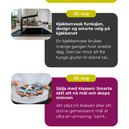
05. aug
Kjøkkenvask funksjon,
design og smarte valg på
kjøkkenet
En kjøkkenvask brukes
mange ganger hver eneste
dag. Den tar imot alt fra
tunge gryter til skitne tal...
05. aug
Sälja med klassen: Smarta
sätt att nå mål och skapa
minnen
Att sälja till klassen eller ett
större gemensamt mål är
ofta en utmaning. Samt...