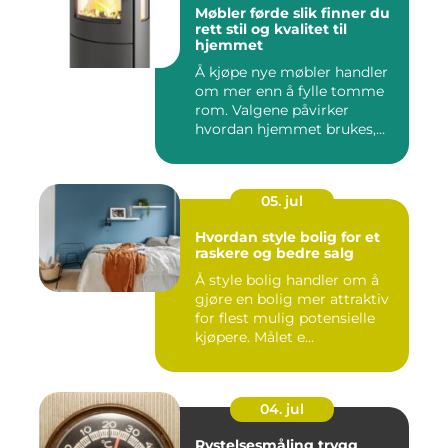
Møbler førde slik finner du
rett stil og kvalitet til
hjemmet
Å kjøpe nye møbler handler
om mer enn å fylle tomme
rom. Valgene påvirker
hvordan hjemmet brukes,
hv...
05. jul
Hvordan style bolig for et
raskere og bedre salg
Å style bolig handler om å
gjøre en bolig mer attraktiv
for flest mulig potensielle
kjøpere. Målet e...
04. jul
Rystelsesmåling trygg