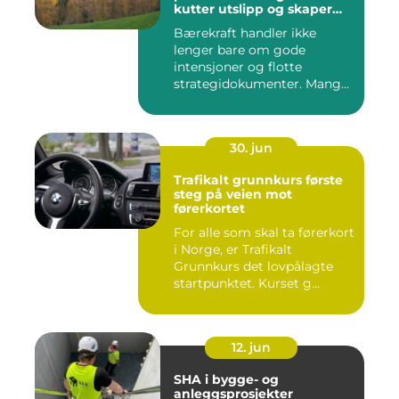
kutter utslipp og skaper
nye muligheter
Bærekraft handler ikke
lenger bare om gode
intensjoner og flotte
strategidokumenter. Mange
bedrifter...
30. jun
Trafikalt grunnkurs første
steg på veien mot
førerkortet
For alle som skal ta førerkort
i Norge, er Trafikalt
Grunnkurs det lovpålagte
startpunktet. Kurset g...
12. jun
SHA i bygge- og
anleggsprosjekter