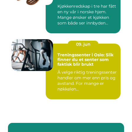
Kjøkkenredskap i tre har fått
en ny vår i norske hjem.
Mange ønsker et kjøkken
som både ser innbyden...
09. jun
Treningssenter i Oslo: Slik
finner du et senter som
faktisk blir brukt
Å velge riktig treningssenter
handler om mer enn pris og
avstand. For mange er
nøkkelen...