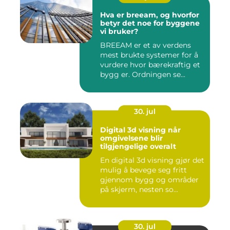
Hva er breeam, og hvorfor
betyr det noe for byggene
vi bruker?
BREEAM er et av verdens
mest brukte systemer for å
vurdere hvor bærekraftig et
bygg er. Ordningen se...
30. jul
Digital 3d visning når
omgivelsene blir
tilgjengelige overalt
En digital 3d visning gjør det
mulig å bevege seg fritt
gjennom bygg og områder
på skjerm, nesten so...
30. jul