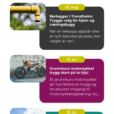
01. aug
Rørlegger i Trondheim:
Trygge valg for hjem og
næringsbygg
Når en lekkasje oppstår eller
et nytt bad skal på plass, kan
valget av rørl...
31. jul
Grunnkurs motorsykkel
trygg start på to hjul
Et grunnkurs motorsykkel
gir nye førere en trygg og
strukturert inngang til
motorsykkelopplæring. Ku...
31. jul