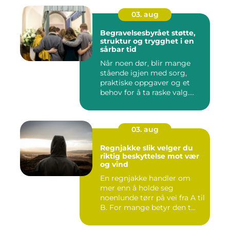
03. aug
Begravelsesbyrået støtte,
struktur og trygghet i en
sårbar tid
Når noen dør, blir mange
stående igjen med sorg,
praktiske oppgaver og et
behov for å ta raske valg....
03. aug
Regnjakke slik velger du
riktig beskyttelse mot vær
og vind
En regnjakke handler om
mer enn å holde seg
noenlunde tørr på vei fra A til
B. For mange betyr den t...