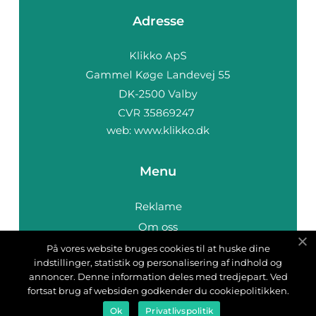
Adresse
web:
www.klikko.dk
Menu
Reklame
Om oss
Cookies
På vores website bruges cookies til at huske dine
indstillinger, statistik og personalisering af indhold og
Kontakt Oss
annoncer. Denne information deles med tredjepart. Ved
Sitemap
fortsat brug af websiden godkender du cookiepolitikken.
Ok
Privatlivspolitik