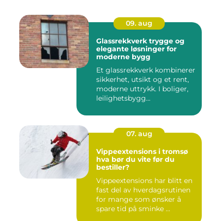
09. aug
Glassrekkverk trygge og
elegante løsninger for
moderne bygg
Et glassrekkverk kombinerer
sikkerhet, utsikt og et rent,
moderne uttrykk. I boliger,
leilighetsbygg...
07. aug
Vippeextensions i tromsø
hva bør du vite før du
bestiller?
Vippeextensions har blitt en
fast del av hverdagsrutinen
for mange som ønsker å
spare tid på sminke ...