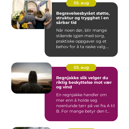
03. aug
Begravelsesbyrået støtte,
struktur og trygghet i en
sårbar tid
Når noen dør, blir mange
stående igjen med sorg,
praktiske oppgaver og et
behov for å ta raske valg....
03. aug
Regnjakke slik velger du
riktig beskyttelse mot vær
og vind
En regnjakke handler om
mer enn å holde seg
noenlunde tørr på vei fra A til
B. For mange betyr den t...