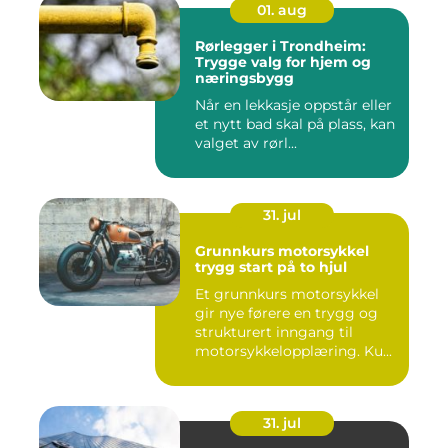
01. aug
Rørlegger i Trondheim:
Trygge valg for hjem og
næringsbygg
Når en lekkasje oppstår eller
et nytt bad skal på plass, kan
valget av rørl...
31. jul
Grunnkurs motorsykkel
trygg start på to hjul
Et grunnkurs motorsykkel
gir nye førere en trygg og
strukturert inngang til
motorsykkelopplæring. Ku...
31. jul