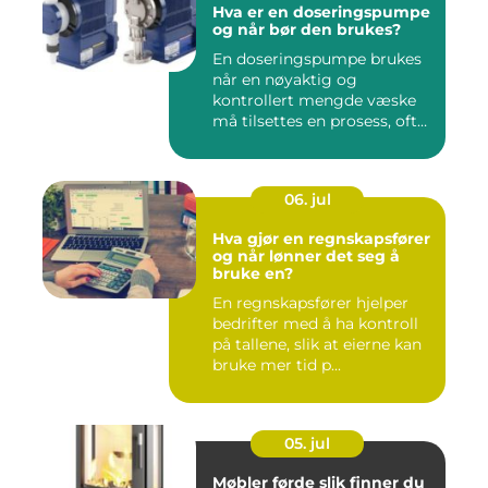
Hva er en doseringspumpe
og når bør den brukes?
En doseringspumpe brukes
når en nøyaktig og
kontrollert mengde væske
må tilsettes en prosess, ofte
o...
06. jul
Hva gjør en regnskapsfører
og når lønner det seg å
bruke en?
En regnskapsfører hjelper
bedrifter med å ha kontroll
på tallene, slik at eierne kan
bruke mer tid p...
05. jul
Møbler førde slik finner du