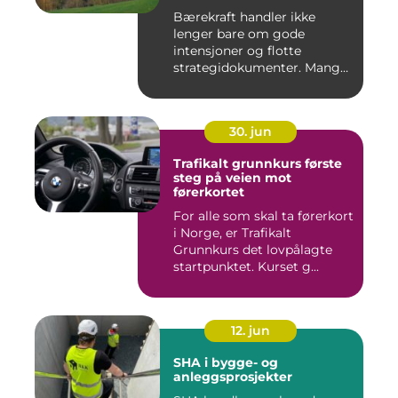
nye muligheter
Bærekraft handler ikke
lenger bare om gode
intensjoner og flotte
strategidokumenter. Mange
bedrifter...
30. jun
Trafikalt grunnkurs første
steg på veien mot
førerkortet
For alle som skal ta førerkort
i Norge, er Trafikalt
Grunnkurs det lovpålagte
startpunktet. Kurset g...
12. jun
SHA i bygge- og
anleggsprosjekter