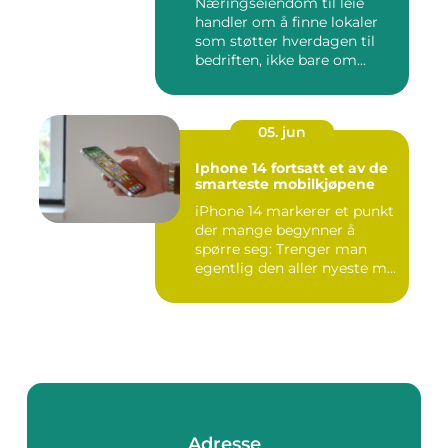
Næringseiendom til leie
handler om å finne lokaler
som støtter hverdagen til
bedriften, ikke bare om...
05. jun
Iphone 14 fortsatt et av de
smarteste mobilkjøpene
iPhone 14 markerer et punkt
der mange begynner å
spørre seg: Trenger man
egentlig den aller nyeste m...
Adresse