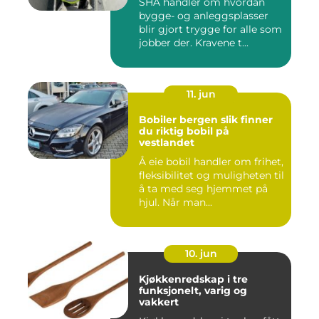
SHA handler om hvordan
bygge- og anleggsplasser
blir gjort trygge for alle som
jobber der. Kravene t...
11. jun
Bobiler bergen slik finner
du riktig bobil på
vestlandet
Å eie bobil handler om frihet,
fleksibilitet og muligheten til
å ta med seg hjemmet på
hjul. Når man...
10. jun
Kjøkkenredskap i tre
funksjonelt, varig og
vakkert