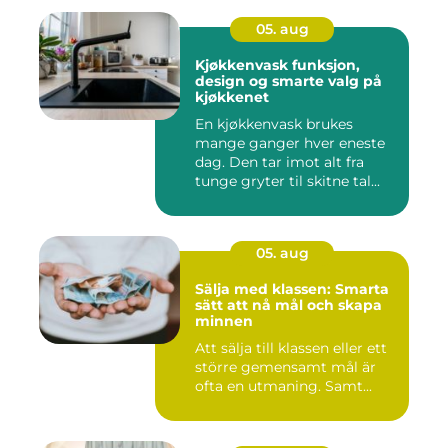
05. aug
Kjøkkenvask funksjon,
design og smarte valg på
kjøkkenet
En kjøkkenvask brukes
mange ganger hver eneste
dag. Den tar imot alt fra
tunge gryter til skitne tal...
05. aug
Sälja med klassen: Smarta
sätt att nå mål och skapa
minnen
Att sälja till klassen eller ett
större gemensamt mål är
ofta en utmaning. Samt...