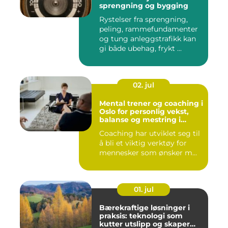
sprengning og bygging
Rystelser fra sprengning,
peling, rammefundamenter
og tung anleggstrafikk kan
gi både ubehag, frykt ...
02. jul
Mental trener og coaching i
Oslo for personlig vekst,
balanse og mestring i
hverdagen
Coaching har utviklet seg til
å bli et viktig verktøy for
mennesker som ønsker m...
01. jul
Bærekraftige løsninger i
praksis: teknologi som
kutter utslipp og skaper