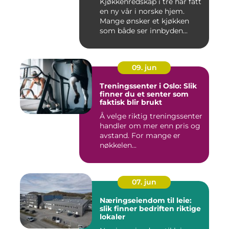
Kjøkkenredskap i tre har fått
en ny vår i norske hjem.
Mange ønsker et kjøkken
som både ser innbyden...
09. jun
Treningssenter i Oslo: Slik
finner du et senter som
faktisk blir brukt
Å velge riktig treningssenter
handler om mer enn pris og
avstand. For mange er
nøkkelen...
07. jun
Næringseiendom til leie:
slik finner bedriften riktige
lokaler