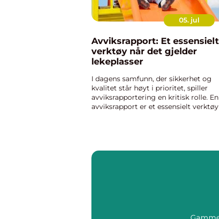
05. jul
Avviksrapport: Et essensielt
verktøy når det gjelder
lekeplasser
I dagens samfunn, der sikkerhet og
kvalitet står høyt i prioritet, spiller
avviksrapportering en kritisk rolle. En
avviksrapport er et essensielt verktøy
å dokumentere avvikende hendelser 
mangler. Spesielt når d...