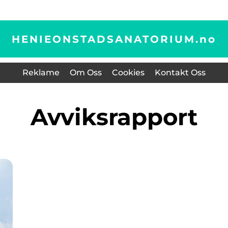
HENIEONSTADSANATORIUM.
no
Reklame
Om Oss
Cookies
Kontakt Oss
Avviksrapport