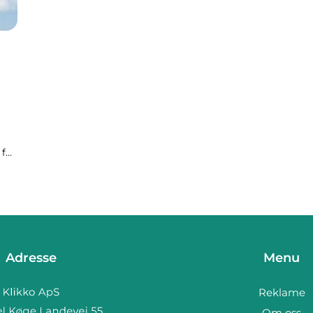
 for
og
Adresse
Menu
Reklame
Om oss