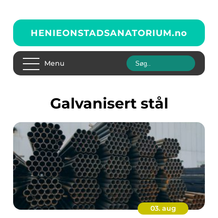
HENIEONSTADSANATORIUM.
no
Menu
galvanisert stål
03. aug