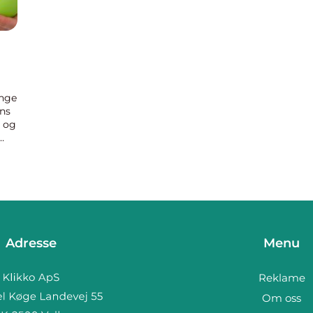
nge
ens
r og
elt
Adresse
Menu
Reklame
Om oss