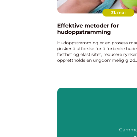
31. mai
Effektive metoder for
hudoppstramming
Hudoppstramming er en prosess ma
ønsker å utforske for å forbedre hud
fasthet og elastisitet, redusere rynke
opprettholde en ungdommelig glød.
Med fremskritt innen teknologi, spesi
innenfor feltet laserbehandlin...