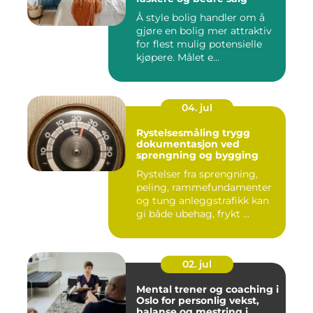
Å style bolig handler om å
gjøre en bolig mer attraktiv
for flest mulig potensielle
kjøpere. Målet e...
04. jul
Rystelsesmåling trygg
dokumentasjon ved
sprengning og bygging
Rystelser fra sprengning,
peling, rammefundamenter
og tung anleggstrafikk kan
gi både ubehag, frykt ...
02. jul
Mental trener og coaching i
Oslo for personlig vekst,
balanse og mestring i