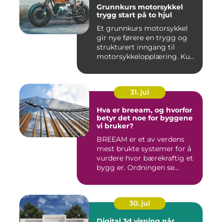
Grunnkurs motorsykkel
trygg start på to hjul
Et grunnkurs motorsykkel
gir nye førere en trygg og
strukturert inngang til
motorsykkelopplæring. Ku...
31. jul
Hva er breeam, og hvorfor
betyr det noe for byggene
vi bruker?
BREEAM er et av verdens
mest brukte systemer for å
vurdere hvor bærekraftig et
bygg er. Ordningen se...
30. jul
Digital 3d visning når