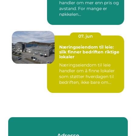
handler om mer enn pris og
avstand. For mange er
nøkkelen...
07. jun
Næringseiendom til leie:
slik finner bedriften riktige
lokaler
Næringseiendom til leie
handler om å finne lokaler
som støtter hverdagen til
bedriften, ikke bare om...
Adresse