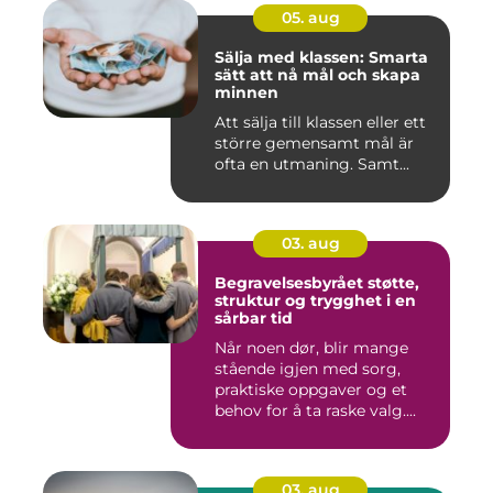
05. aug
Sälja med klassen: Smarta
sätt att nå mål och skapa
minnen
Att sälja till klassen eller ett
större gemensamt mål är
ofta en utmaning. Samt...
03. aug
Begravelsesbyrået støtte,
struktur og trygghet i en
sårbar tid
Når noen dør, blir mange
stående igjen med sorg,
praktiske oppgaver og et
behov for å ta raske valg....
03. aug