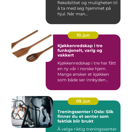
fleksibilitet og muligheten til
å ta med seg hjemmet på
hjul. Når man...
10. jun
Kjøkkenredskap i tre
funksjonelt, varig og
vakkert
Kjøkkenredskap i tre har fått
en ny vår i norske hjem.
Mange ønsker et kjøkken
som både ser innbyden...
09. jun
Treningssenter i Oslo: Slik
finner du et senter som
faktisk blir brukt
Å velge riktig treningssenter