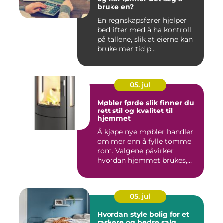
bruke en?
En regnskapsfører hjelper
bedrifter med å ha kontroll
på tallene, slik at eierne kan
bruke mer tid p...
05. jul
Møbler førde slik finner du
rett stil og kvalitet til
hjemmet
Å kjøpe nye møbler handler
om mer enn å fylle tomme
rom. Valgene påvirker
hvordan hjemmet brukes,
hv...
05. jul
Hvordan style bolig for et
raskere og bedre salg