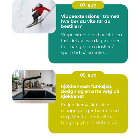
07. aug
Vippeextensions i tromsø
hva bør du vite før du
bestiller?
Vippeextensions har blitt en
fast del av hverdagsrutinen
for mange som ønsker å
spare tid på sminke ...
05. aug
Kjøkkenvask funksjon,
design og smarte valg på
kjøkkenet
En kjøkkenvask brukes
mange ganger hver eneste
dag. Den tar imot alt fra
tunge gryter til skitne tal...