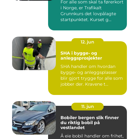
For alle som skal ta førerkort
i Norge, er Trafikalt
Grunnkurs det lovpålagte
startpunktet. Kurset g...
12. jun
SHA i bygge- og
anleggsprosjekter
SHA handler om hvordan
bygge- og anleggsplasser
blir gjort trygge for alle som
jobber der. Kravene t...
11. jun
Bobiler bergen slik finner
du riktig bobil på
vestlandet
Å eie bobil handler om frihet,