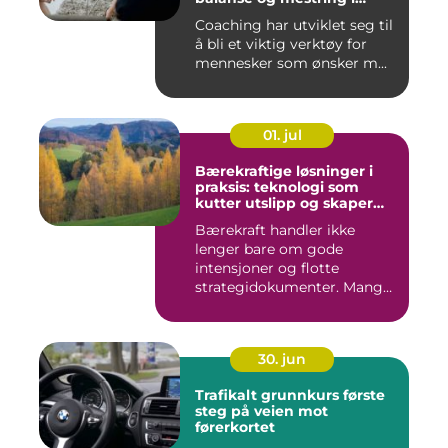
hverdagen
Coaching har utviklet seg til
å bli et viktig verktøy for
mennesker som ønsker m...
01. jul
Bærekraftige løsninger i
praksis: teknologi som
kutter utslipp og skaper
nye muligheter
Bærekraft handler ikke
lenger bare om gode
intensjoner og flotte
strategidokumenter. Mange
bedrifter...
30. jun
Trafikalt grunnkurs første
steg på veien mot
førerkortet