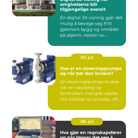
omgivelsene blir
tilgjengelige overalt
En digital 3d visning gjør det
mulig å bevege seg fritt
gjennom bygg og områder
på skjerm, nesten so...
30. jul
Hva er en doseringspumpe
og når bør den brukes?
En doseringspumpe brukes
når en nøyaktig og
kontrollert mengde væske
må tilsettes en prosess, ofte
o...
06. jul
Hva gjør en regnskapsfører
og når lønner det seg å