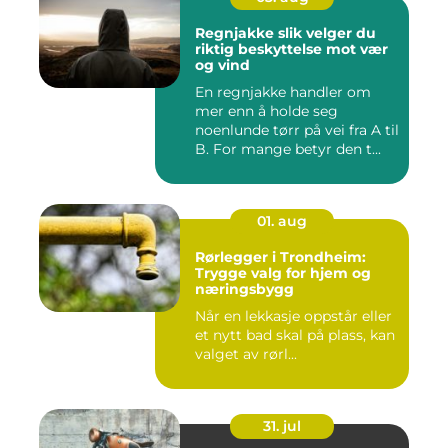
Regnjakke slik velger du
riktig beskyttelse mot vær
og vind
En regnjakke handler om
mer enn å holde seg
noenlunde tørr på vei fra A til
B. For mange betyr den t...
01. aug
Rørlegger i Trondheim:
Trygge valg for hjem og
næringsbygg
Når en lekkasje oppstår eller
et nytt bad skal på plass, kan
valget av rørl...
31. jul