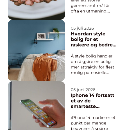
eller ett större
gemensamt mål är
ofta en utmaning.
Samtidigt kan själva
försäljningen bli
något som svetsar
05 juli 2026
samman gruppen,
Hvordan style
tränar sociala
bolig for et
färdigheter och
raskere og bedre
skapar minnen som
salg
s...
Å style bolig handler
om å gjøre en bolig
mer attraktiv for flest
mulig potensielle
kjøpere. Målet er å
skape et rent,
innbydende og
05 juni 2026
gjennomtenkt uttrykk
Iphone 14 fortsatt
som gir et godt
et av de
førsteinntrykk både
smarteste
på bilder og på
mobilkjøpene
visning. Når en bolig
iPhone 14 markerer et
er stylet på en profes...
punkt der mange
begynner å spørre