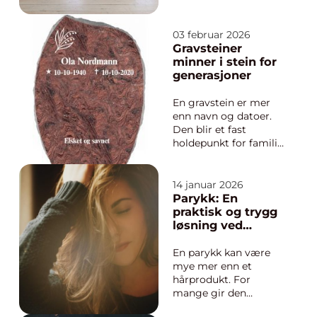
spiller en stor rolle,
spesielt i et presset og
konkurransepreget
03 februar 2026
marked som Oslo. Når
Gravsteiner
en bolig skal legges
minner i stein for
ut for salg, kan
generasjoner
profesjonell styling
være forskjellen
En gravstein er mer
mellom lunk...
enn navn og datoer.
Den blir et fast
holdepunkt for familie
og venner, et stille
sted å vende tilbake til
når savnet melder
14 januar 2026
seg. Mange opplever
Parykk: En
likevel valget som
praktisk og trygg
krevende. Formen på
løsning ved
steinen, farge, tekst
hårtap
og symboler skal
En parykk kan være
både spe...
mye mer enn et
hårprodukt. For
mange gir den
trygghet i hverdagen,