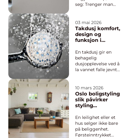
seg: Trenger man
egentlig den aller
nyeste modellen, eller
holder det lenge med
03 mai 2026
en telefon som
Takdusj komfort,
allerede har bevist
design og
hvor god den er? For
funksjon i
mange nordmenn har
dusjsonen
iPhone 14 blitt svaret
En takdusj gir en
på nettopp dette...
behagelig
dusjopplevelse ved å
la vannet falle jevnt
over kroppen, nesten
som en myk
regnbyge. Mange
10 mars 2026
velger takdusj når
Oslo boligstyling
baderommet først
slik påvirker
skal oppgraderes,
styling
fordi løsningen
boligprisen
kombinerer komfort,
En leilighet eller et
moderne design og
hus selger ikke bare
praktiske funksjoner i
på beliggenhet.
...
Førsteinntrykket