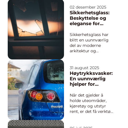
økt livskvalitet og
muligheten til å
02 desember 2025
kjenne seg igjen i
Sikkerhetsglass:
speilet. Hårtap kan
Beskyttelse og
komme brått, for
eleganse for
eksempel ved sykdom
moderne bygg
eller behandli...
Sikkerhetsglass har
blitt en uunnværlig
del av moderne
arkitektur og
konstruksjon, med sin
kombinasjon av stil
og funksjonalitet.
31 august 2025
Enten det er snakk
Høytrykksvasker:
om store skyskrapere
En uunnværlig
eller hjemmevinduer,
hjelper for
er sikkerhetsglass en
grundig
nøkkelkomponent i å...
rengjøring
Når det gjelder å
holde uteområder,
kjøretøy og utstyr
rent, er det få verktøy
som kan måle seg
med en
høytrykksvasker.