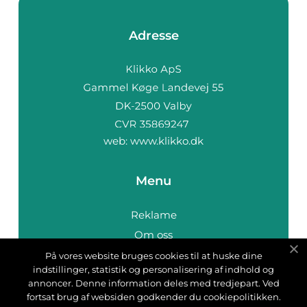
Adresse
web:
www.klikko.dk
Menu
Reklame
Om oss
Cookies
På vores website bruges cookies til at huske dine
indstillinger, statistik og personalisering af indhold og
Kontakt Oss
annoncer. Denne information deles med tredjepart. Ved
Sitemap
fortsat brug af websiden godkender du cookiepolitikken.