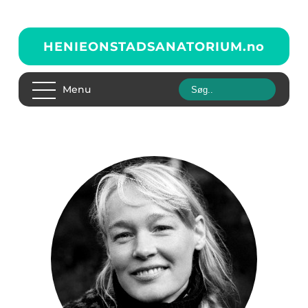
HENIEONSTADSANATORIUM.
no
Menu