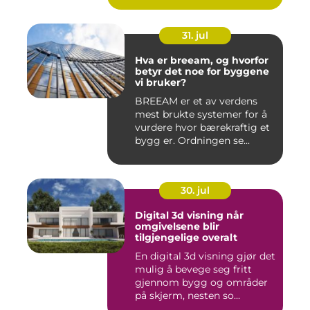
31. jul
Hva er breeam, og hvorfor
betyr det noe for byggene
vi bruker?
BREEAM er et av verdens
mest brukte systemer for å
vurdere hvor bærekraftig et
bygg er. Ordningen se...
30. jul
Digital 3d visning når
omgivelsene blir
tilgjengelige overalt
En digital 3d visning gjør det
mulig å bevege seg fritt
gjennom bygg og områder
på skjerm, nesten so...