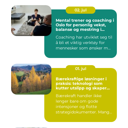
02. jul
Mental trener og coaching i
Oslo for personlig vekst,
balanse og mestring i
hverdagen
Coaching har utviklet seg til
å bli et viktig verktøy for
mennesker som ønsker m...
01. jul
Bærekraftige løsninger i
praksis: teknologi som
kutter utslipp og skaper
nye muligheter
Bærekraft handler ikke
lenger bare om gode
intensjoner og flotte
strategidokumenter. Mange
bedrifter...