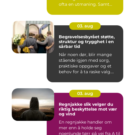
ofta en utmaning. Samt...
03. aug
Begravelsesbyrået støtte,
struktur og trygghet i en
sårbar tid
Når noen dør, blir mange
stående igjen med sorg,
praktiske oppgaver og et
behov for å ta raske valg....
03. aug
Regnjakke slik velger du
riktig beskyttelse mot vær
og vind
En regnjakke handler om
mer enn å holde seg
noenlunde tørr på vei fra A til