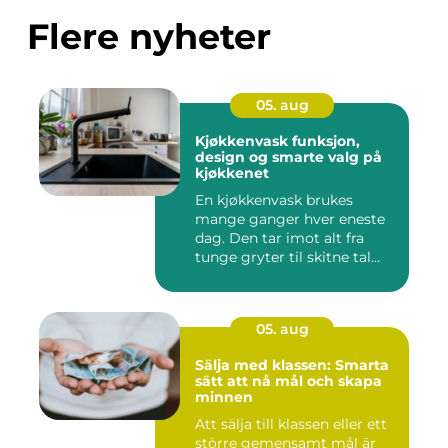
Flere nyheter
05. aug
Kjøkkenvask funksjon,
design og smarte valg på
kjøkkenet
En kjøkkenvask brukes
mange ganger hver eneste
dag. Den tar imot alt fra
tunge gryter til skitne tal...
05. aug
Sälja med klassen: Smarta
sätt att nå mål och skapa
minnen
Att sälja till klassen eller ett
större gemensamt mål är