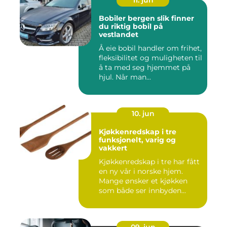
11. jun
Bobiler bergen slik finner
du riktig bobil på
vestlandet
Å eie bobil handler om frihet,
fleksibilitet og muligheten til
å ta med seg hjemmet på
hjul. Når man...
10. jun
Kjøkkenredskap i tre
funksjonelt, varig og
vakkert
Kjøkkenredskap i tre har fått
en ny vår i norske hjem.
Mange ønsker et kjøkken
som både ser innbyden...