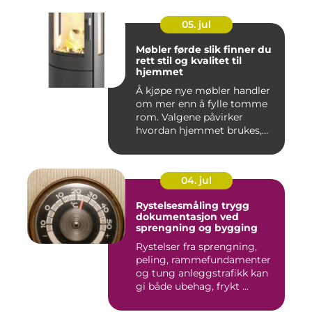
05. jul
Møbler førde slik finner du
rett stil og kvalitet til
hjemmet
Å kjøpe nye møbler handler
om mer enn å fylle tomme
rom. Valgene påvirker
hvordan hjemmet brukes,
hv...
04. jul
Rystelsesmåling trygg
dokumentasjon ved
sprengning og bygging
Rystelser fra sprengning,
peling, rammefundamenter
og tung anleggstrafikk kan
gi både ubehag, frykt ...