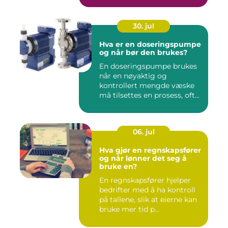
30. jul
Hva er en doseringspumpe
og når bør den brukes?
En doseringspumpe brukes
når en nøyaktig og
kontrollert mengde væske
må tilsettes en prosess, ofte
o...
06. jul
Hva gjør en regnskapsfører
og når lønner det seg å
bruke en?
En regnskapsfører hjelper
bedrifter med å ha kontroll
på tallene, slik at eierne kan
bruke mer tid p...