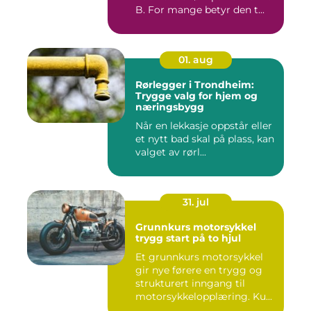
B. For mange betyr den t...
01. aug
Rørlegger i Trondheim:
Trygge valg for hjem og
næringsbygg
Når en lekkasje oppstår eller
et nytt bad skal på plass, kan
valget av rørl...
31. jul
Grunnkurs motorsykkel
trygg start på to hjul
Et grunnkurs motorsykkel
gir nye førere en trygg og
strukturert inngang til
motorsykkelopplæring. Ku...