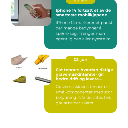
05. jun
Iphone 14 fortsatt et av de
smarteste mobilkjøpene
iPhone 14 markerer et punkt
der mange begynner å
spørre seg: Trenger man
egentlig den aller nyeste m...
03. jun
Cat tenner: hvordan riktige
gravemaskintenner gir
bedre drift og lavere
kostnader
Gravemaskinens tenner er
små komponenter med stor
betydning. Når de slites feil,
går arbeidet sakter...