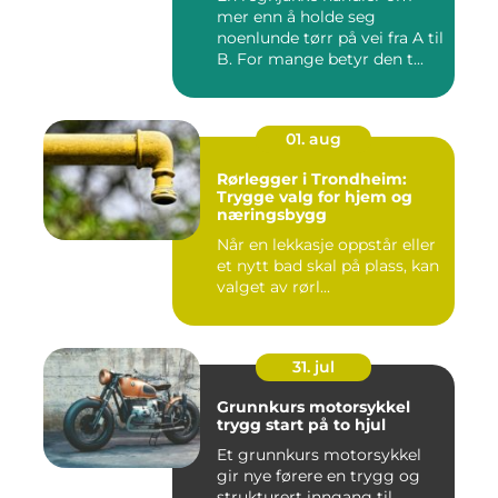
mer enn å holde seg
noenlunde tørr på vei fra A til
B. For mange betyr den t...
01. aug
Rørlegger i Trondheim:
Trygge valg for hjem og
næringsbygg
Når en lekkasje oppstår eller
et nytt bad skal på plass, kan
valget av rørl...
31. jul
Grunnkurs motorsykkel
trygg start på to hjul
Et grunnkurs motorsykkel
gir nye førere en trygg og
strukturert inngang til