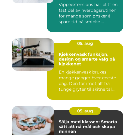
Vippeextensions har blitt en
fast del av hverdagsrutinen
for mange som ønsker å
spare tid på sminke ...
05. aug
Kjøkkenvask funksjon,
design og smarte valg på
kjøkkenet
En kjøkkenvask brukes
mange ganger hver eneste
dag. Den tar imot alt fra
tunge gryter til skitne tal...
05. aug
Sälja med klassen: Smarta
sätt att nå mål och skapa
minnen