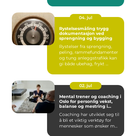
04. jul
Rystelsesmåling trygg
dokumentasjon ved
sprengning og bygging
Rystelser fra sprengning,
peling, rammefundamenter
og tung anleggstrafikk kan
gi både ubehag, frykt ...
02. jul
Mental trener og coaching i
Oslo for personlig vekst,
balanse og mestring i
hverdagen
Coaching har utviklet seg til
å bli et viktig verktøy for
mennesker som ønsker m...