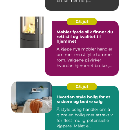
bruke mer tid p...
05. jul
Møbler førde slik finner du
rett stil og kvalitet til
hjemmet
Å kjøpe nye møbler handler
om mer enn å fylle tomme
rom. Valgene påvirker
hvordan hjemmet brukes,
hv...
05. jul
Hvordan style bolig for et
raskere og bedre salg
Å style bolig handler om å
gjøre en bolig mer attraktiv
for flest mulig potensielle
kjøpere. Målet e...