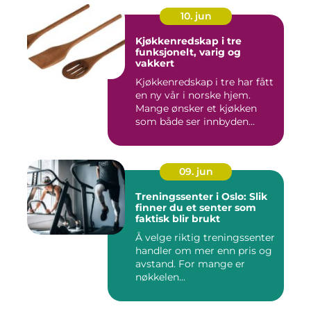
10. jun
Kjøkkenredskap i tre
funksjonelt, varig og
vakkert
Kjøkkenredskap i tre har fått
en ny vår i norske hjem.
Mange ønsker et kjøkken
som både ser innbyden...
09. jun
Treningssenter i Oslo: Slik
finner du et senter som
faktisk blir brukt
Å velge riktig treningssenter
handler om mer enn pris og
avstand. For mange er
nøkkelen...