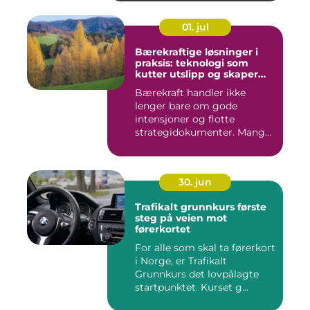
01. jul
Bærekraftige løsninger i
praksis: teknologi som
kutter utslipp og skaper
nye muligheter
Bærekraft handler ikke
lenger bare om gode
intensjoner og flotte
strategidokumenter. Mange
bedrifter...
30. jun
Trafikalt grunnkurs første
steg på veien mot
førerkortet
For alle som skal ta førerkort
i Norge, er Trafikalt
Grunnkurs det lovpålagte
startpunktet. Kurset g...