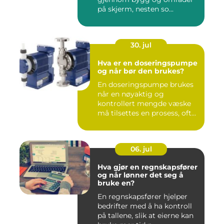
på skjerm, nesten so...
30. jul
Hva er en doseringspumpe
og når bør den brukes?
En doseringspumpe brukes
når en nøyaktig og
kontrollert mengde væske
må tilsettes en prosess, ofte
o...
06. jul
Hva gjør en regnskapsfører
og når lønner det seg å
bruke en?
En regnskapsfører hjelper
bedrifter med å ha kontroll
på tallene, slik at eierne kan