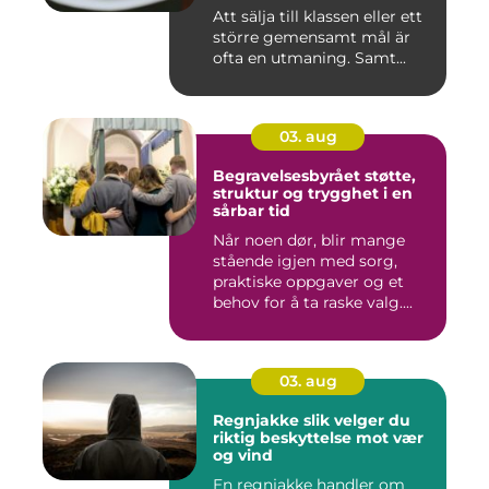
Att sälja till klassen eller ett
större gemensamt mål är
ofta en utmaning. Samt...
03. aug
Begravelsesbyrået støtte,
struktur og trygghet i en
sårbar tid
Når noen dør, blir mange
stående igjen med sorg,
praktiske oppgaver og et
behov for å ta raske valg....
03. aug
Regnjakke slik velger du
riktig beskyttelse mot vær
og vind
En regnjakke handler om