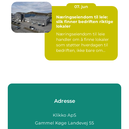
07. jun
Næringseiendom til leie:
slik finner bedriften riktige
lokaler
Næringseiendom til leie
handler om å finne lokaler
som støtter hverdagen til
bedriften, ikke bare om...
Adresse