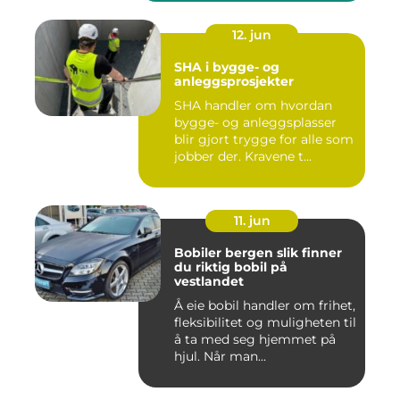
12. jun
SHA i bygge- og
anleggsprosjekter
SHA handler om hvordan
bygge- og anleggsplasser
blir gjort trygge for alle som
jobber der. Kravene t...
11. jun
Bobiler bergen slik finner
du riktig bobil på
vestlandet
Å eie bobil handler om frihet,
fleksibilitet og muligheten til
å ta med seg hjemmet på
hjul. Når man...