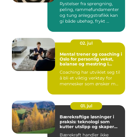
Rystelser fra sprengning,
peling, rammefundamenter
og tung anleggstrafikk kan
gi både ubehag, frykt ...
02. jul
Mental trener og coaching i
Oslo for personlig vekst,
balanse og mestring i
hverdagen
Coaching har utviklet seg til
å bli et viktig verktøy for
mennesker som ønsker m...
01. jul
Bærekraftige løsninger i
praksis: teknologi som
kutter utslipp og skaper
nye muligheter
Bærekraft handler ikke