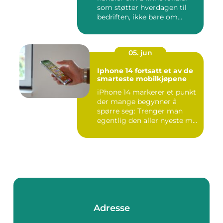
som støtter hverdagen til
bedriften, ikke bare om...
05. jun
Iphone 14 fortsatt et av de
smarteste mobilkjøpene
iPhone 14 markerer et punkt
der mange begynner å
spørre seg: Trenger man
egentlig den aller nyeste m...
Adresse