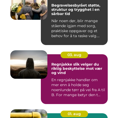
Begravelsesbyrået støtte,
struktur og trygghet i en
sårbar tid
Når noen dør, blir mange
stående igjen med sorg,
praktiske oppgaver og et
behov for å ta raske valg....
03. aug
Regnjakke slik velger du
riktig beskyttelse mot vær
og vind
En regnjakke handler om
mer enn å holde seg
noenlunde tørr på vei fra A til
B. For mange betyr den t...
01. aug