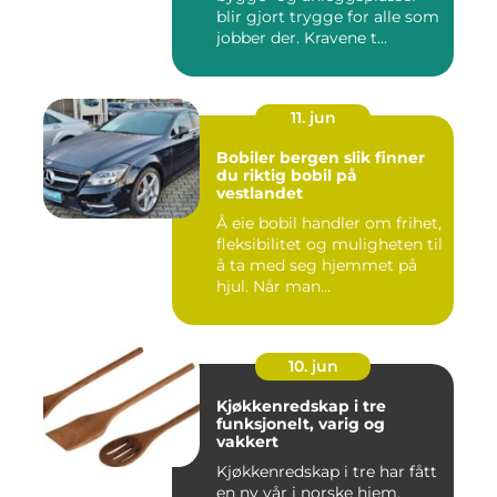
blir gjort trygge for alle som
jobber der. Kravene t...
11. jun
Bobiler bergen slik finner
du riktig bobil på
vestlandet
Å eie bobil handler om frihet,
fleksibilitet og muligheten til
å ta med seg hjemmet på
hjul. Når man...
10. jun
Kjøkkenredskap i tre
funksjonelt, varig og
vakkert
Kjøkkenredskap i tre har fått
en ny vår i norske hjem.