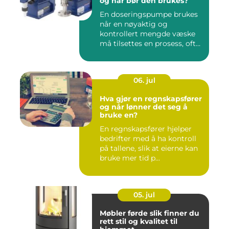
og når bør den brukes?
En doseringspumpe brukes
når en nøyaktig og
kontrollert mengde væske
må tilsettes en prosess, ofte
o...
06. jul
Hva gjør en regnskapsfører
og når lønner det seg å
bruke en?
En regnskapsfører hjelper
bedrifter med å ha kontroll
på tallene, slik at eierne kan
bruke mer tid p...
05. jul
Møbler førde slik finner du
rett stil og kvalitet til