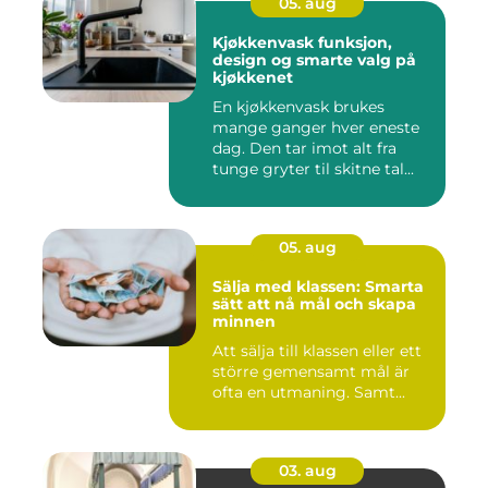
05. aug
Kjøkkenvask funksjon,
design og smarte valg på
kjøkkenet
En kjøkkenvask brukes
mange ganger hver eneste
dag. Den tar imot alt fra
tunge gryter til skitne tal...
05. aug
Sälja med klassen: Smarta
sätt att nå mål och skapa
minnen
Att sälja till klassen eller ett
större gemensamt mål är
ofta en utmaning. Samt...
03. aug