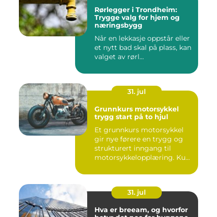
Rørlegger i Trondheim:
Trygge valg for hjem og
næringsbygg
Når en lekkasje oppstår eller
et nytt bad skal på plass, kan
valget av rørl...
31. jul
Grunnkurs motorsykkel
trygg start på to hjul
Et grunnkurs motorsykkel
gir nye førere en trygg og
strukturert inngang til
motorsykkelopplæring. Ku...
31. jul
Hva er breeam, og hvorfor