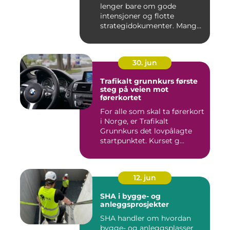
lenger bare om gode
intensjoner og flotte
strategidokumenter. Mange
bedrifter...
30. jun
Trafikalt grunnkurs første
steg på veien mot
førerkortet
For alle som skal ta førerkort
i Norge, er Trafikalt
Grunnkurs det lovpålagte
startpunktet. Kurset g...
12. jun
SHA i bygge- og
anleggsprosjekter
SHA handler om hvordan
bygge- og anleggsplasser