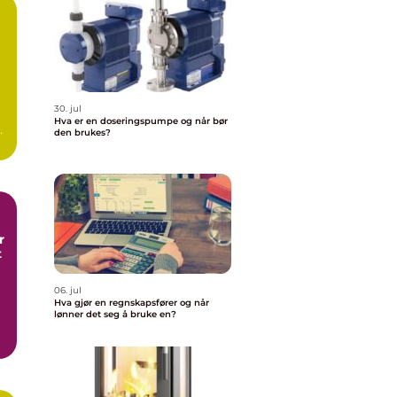
30. jul
Hva er en doseringspumpe og når bør
den brukes?
n
r
t
06. jul
Hva gjør en regnskapsfører og når
lønner det seg å bruke en?