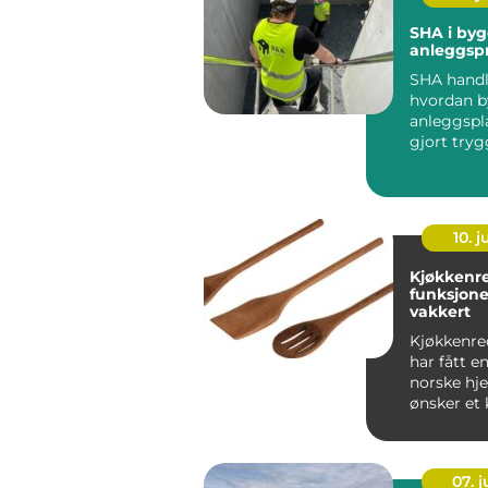
SHA i byg
anleggspr
SHA hand
hvordan b
anleggspla
gjort tryg
som jobbe
Kravene t..
10. 
Kjøkkenre
funksjone
vakkert
Kjøkkenred
har fått en
norske hj
ønsker et
som både 
innbyden..
07. 