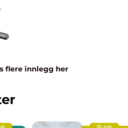
s flere innlegg her
ter
aug
05. aug