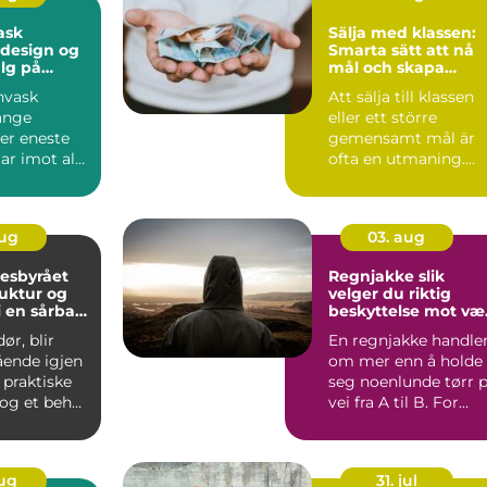
ask
Sälja med klassen:
 design og
Smarta sätt att nå
lg på
mål och skapa
t
minnen
nvask
Att sälja till klassen
ange
eller ett större
er eneste
gemensamt mål är
ar imot alt
ofta en utmaning.
ryter til
Samt...
.
aug
03. aug
esbyrået
Regnjakke slik
ruktur og
velger du riktig
i en sårbar
beskyttelse mot væ
og vind
ør, blir
En regnjakke handle
ende igjen
om mer enn å holde
 praktiske
seg noenlunde tørr 
og et behov
vei fra A til B. For
ke valg....
mange betyr den t...
aug
31. jul