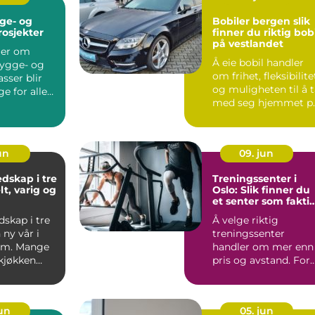
ge- og
Bobiler bergen slik
osjekter
finner du riktig bob
på vestlandet
ler om
Å eie bobil handler
ygge- og
om frihet, fleksibilite
sser blir
og muligheten til å 
ge for alle
med seg hjemmet p
r der.
hjul. Når man...
.
jun
09. jun
dskap i tre
Treningssenter i
lt, varig og
Oslo: Slik finner du
et senter som fakti
blir brukt
skap i tre
Å velge riktig
 ny vår i
treningssenter
em. Mange
handler om mer enn
 kjøkken
pris og avstand. For
ser
mange er nøkkelen...
.
jun
05. jun