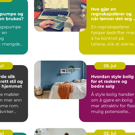
Hva gjør en
spumpe og
regnskapsfører og
en brukes?
når lønner det seg 
bruke en?
ingspumpe
En regnskapsfører
r en
hjelper bedrifter me
og
å ha kontroll på
rt mengde
tallene, slik at eierne
tilsettes en
kan bruke mer tid p..
te o...
ul
05. jul
 slik
Hvordan style bolig
rett stil og
for et raskere og
til hjemmet
bedre salg
ye møbler
Å style bolig handler
m mer enn
om å gjøre en bolig
omme rom.
mer attraktiv for fles
åvirker
mulig potensielle
hjemmet
kjøpere. Målet e...
..
ul
02. jul