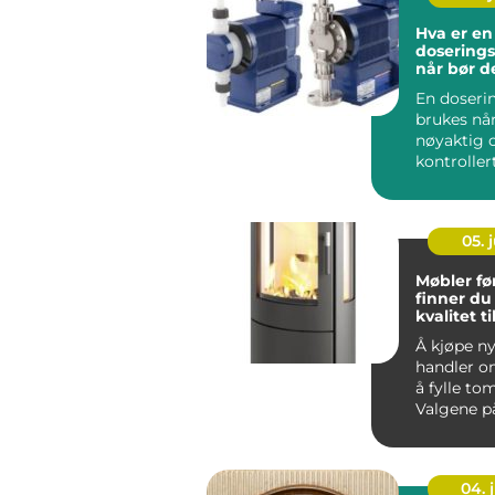
Hva er en
dosering
når bør d
En doser
brukes nå
nøyaktig 
kontrolle
væske må 
prosess, of
05. j
Møbler førde
finner du 
kvalitet 
Å kjøpe n
handler o
å fylle t
Valgene p
hvordan 
brukes, hv.
04. j