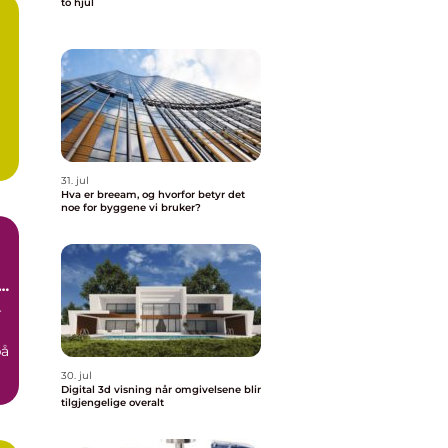
to hjul
31. jul
Hva er breeam, og hvorfor betyr det
noe for byggene vi bruker?
r
r
på
30. jul
Digital 3d visning når omgivelsene blir
tilgjengelige overalt