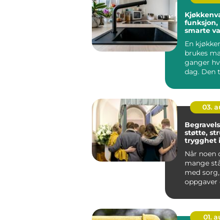
Kjøkkenv
funksjon,
smarte va
kjøkkene
En kjøkke
brukes m
ganger hv
dag. Den t
fra tunge g
skitne tal..
03. 
Begravels
støtte, st
trygghet 
tid
Når noen d
mange stå
med sorg,
oppgaver 
for å ta ras
01. 