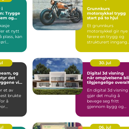
 i
Grunnkurs
m: Trygge
motorsykkel trygg
hjem og
start på to hjul
ygg
kasje
Et grunnkurs
ler et nytt
motorsykkel gir nye
å plass, kan
førere en trygg og
rl...
strukturert inngang
til
motorsykkelopplæri
g. Ku...
ul
30. jul
eeam, og
Digital 3d visning
etyr det
når omgivelsene bli
yggene vi
tilgjengelige overal
 et av
En digital 3d visning
est brukte
gjør det mulig å
for å
bevege seg fritt
vor
gjennom bygg og
ig et bygg
områder på skjerm,
gen se...
nesten so...
ul
06. jul