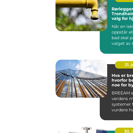
Rørlegger
Trondhei
valg for 
næringsb
Når en lek
oppstår el
bad skal p
valget av rø
31. j
Hva er br
hvorfor b
noe for b
bruker?
BREEAM er
verdens m
systemer 
vurdere h
bærekraft
er. Ordnin
30. j