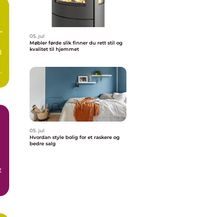
å
05. jul
Møbler førde slik finner du rett stil og
kvalitet til hjemmet
d
.
05. jul
Hvordan style bolig for et raskere og
bedre salg
t