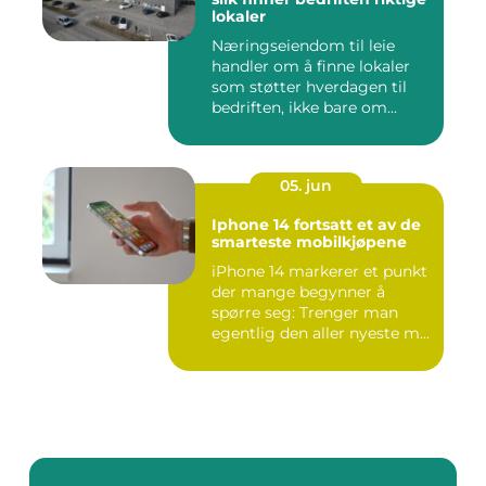
lokaler
Næringseiendom til leie
handler om å finne lokaler
som støtter hverdagen til
bedriften, ikke bare om...
05. jun
Iphone 14 fortsatt et av de
smarteste mobilkjøpene
iPhone 14 markerer et punkt
der mange begynner å
spørre seg: Trenger man
egentlig den aller nyeste m...