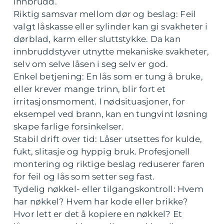
innbrudd.
Riktig samsvar mellom dør og beslag: Feil
valgt låskasse eller sylinder kan gi svakheter i
dørblad, karm eller sluttstykke. Da kan
innbruddstyver utnytte mekaniske svakheter,
selv om selve låsen i seg selv er god.
Enkel betjening: En lås som er tung å bruke,
eller krever mange trinn, blir fort et
irritasjonsmoment. I nødsituasjoner, for
eksempel ved brann, kan en tungvint løsning
skape farlige forsinkelser.
Stabil drift over tid: Låser utsettes for kulde,
fukt, slitasje og hyppig bruk. Profesjonell
montering og riktige beslag reduserer faren
for feil og lås som setter seg fast.
Tydelig nøkkel- eller tilgangskontroll: Hvem
har nøkkel? Hvem har kode eller brikke?
Hvor lett er det å kopiere en nøkkel? Et