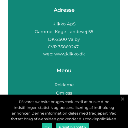
Adresse
web:
www.klikko.dk
Menu
Reklame
Om oss
Cookies
På vores website bruges cookies til at huske dine
indstillinger, statistik og personalisering af indhold og
Kontakt Oss
annoncer. Denne information deles med tredjepart. Ved
Sitemap
fortsat brug af websiden godkender du cookiepolitikken.
Ok
Privatlivspolitik