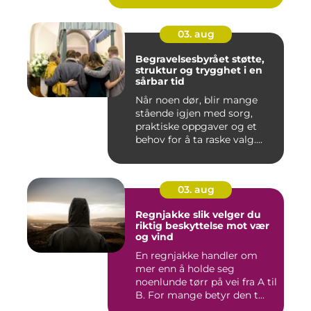
03. aug
Begravelsesbyrået støtte,
struktur og trygghet i en
sårbar tid
Når noen dør, blir mange
stående igjen med sorg,
praktiske oppgaver og et
behov for å ta raske valg....
03. aug
Regnjakke slik velger du
riktig beskyttelse mot vær
og vind
En regnjakke handler om
mer enn å holde seg
noenlunde tørr på vei fra A til
B. For mange betyr den t...