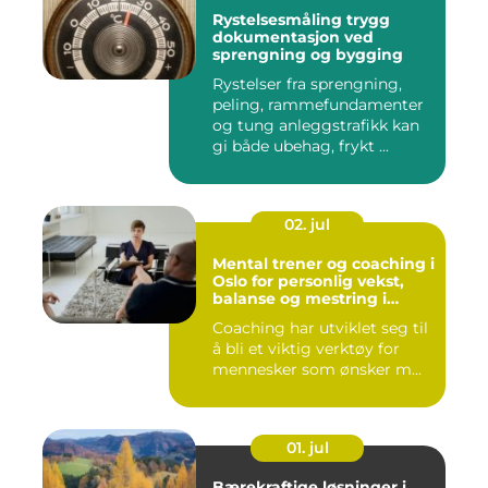
Rystelsesmåling trygg
dokumentasjon ved
sprengning og bygging
Rystelser fra sprengning,
peling, rammefundamenter
og tung anleggstrafikk kan
gi både ubehag, frykt ...
02. jul
Mental trener og coaching i
Oslo for personlig vekst,
balanse og mestring i
hverdagen
Coaching har utviklet seg til
å bli et viktig verktøy for
mennesker som ønsker m...
01. jul
Bærekraftige løsninger i