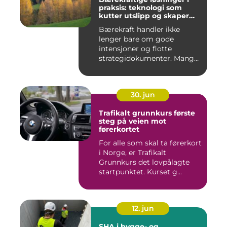
praksis: teknologi som
kutter utslipp og skaper
nye muligheter
Bærekraft handler ikke
lenger bare om gode
intensjoner og flotte
strategidokumenter. Mange
bedrifter...
30. jun
Trafikalt grunnkurs første
steg på veien mot
førerkortet
For alle som skal ta førerkort
i Norge, er Trafikalt
Grunnkurs det lovpålagte
startpunktet. Kurset g...
12. jun
SHA i bygge- og