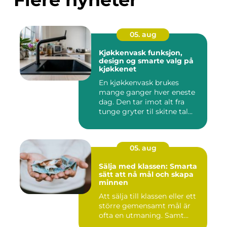
05. aug
Kjøkkenvask funksjon,
design og smarte valg på
kjøkkenet
En kjøkkenvask brukes
mange ganger hver eneste
dag. Den tar imot alt fra
tunge gryter til skitne tal...
05. aug
Sälja med klassen: Smarta
sätt att nå mål och skapa
minnen
Att sälja till klassen eller ett
större gemensamt mål är
ofta en utmaning. Samt...