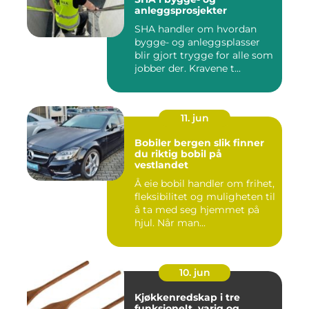
anleggsprosjekter
SHA handler om hvordan
bygge- og anleggsplasser
blir gjort trygge for alle som
jobber der. Kravene t...
11. jun
Bobiler bergen slik finner
du riktig bobil på
vestlandet
Å eie bobil handler om frihet,
fleksibilitet og muligheten til
å ta med seg hjemmet på
hjul. Når man...
10. jun
Kjøkkenredskap i tre
funksjonelt, varig og