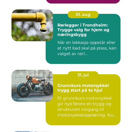
01. aug
Rørlegger i Trondheim:
Trygge valg for hjem og
næringsbygg
Når en lekkasje oppstår eller
et nytt bad skal på plass, kan
valget av rørl...
31. jul
Grunnkurs motorsykkel
trygg start på to hjul
Et grunnkurs motorsykkel
gir nye førere en trygg og
strukturert inngang til
motorsykkelopplæring. Ku...