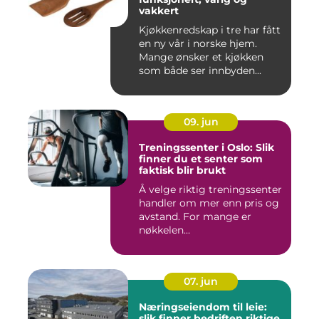
vakkert
Kjøkkenredskap i tre har fått
en ny vår i norske hjem.
Mange ønsker et kjøkken
som både ser innbyden...
09. jun
Treningssenter i Oslo: Slik
finner du et senter som
faktisk blir brukt
Å velge riktig treningssenter
handler om mer enn pris og
avstand. For mange er
nøkkelen...
07. jun
Næringseiendom til leie:
slik finner bedriften riktige