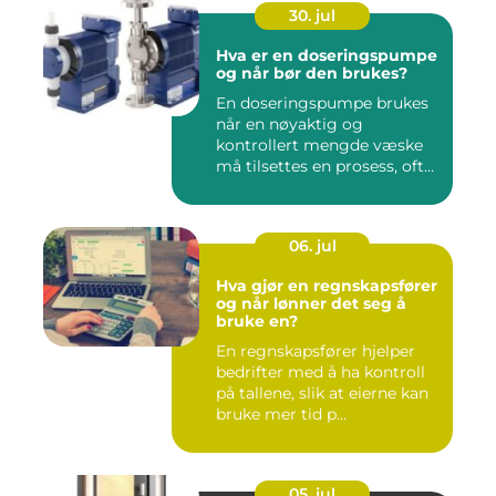
30. jul
Hva er en doseringspumpe
og når bør den brukes?
En doseringspumpe brukes
når en nøyaktig og
kontrollert mengde væske
må tilsettes en prosess, ofte
o...
06. jul
Hva gjør en regnskapsfører
og når lønner det seg å
bruke en?
En regnskapsfører hjelper
bedrifter med å ha kontroll
på tallene, slik at eierne kan
bruke mer tid p...
05. jul