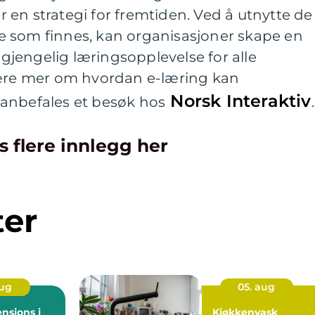
en strategi for fremtiden. Ved å utnytte de
 som finnes, kan organisasjoner skape en
ilgjengelig læringsopplevelse for alle
lære mer om hvordan e-læring kan
Norsk Interaktiv
anbefales et besøk hos
.
s flere innlegg her
ter
aug
05. aug
nsions i
Kjøkkenvask