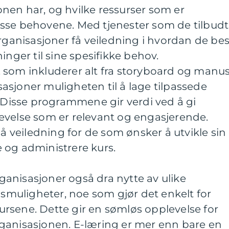
nen har, og hvilke ressurser som er
sse behovene. Med tjenester som de tilbudt
organisasjoner få veiledning i hvordan de bes
inger til sine spesifikke behov.
 som inkluderer alt fra storyboard og manu
isasjoner muligheten til å lage tilpassede
isse programmene gir verdi ved å gi
evelse som er relevant og engasjerende.
så veiledning for de som ønsker å utvikle sin
 og administrere kurs.
anisasjoner også dra nytte av ulike
ngsmuligheter, noe som gjør det enkelt for
 kursene. Dette gir en sømløs opplevelse for
ganisasjonen. E-læring er mer enn bare en