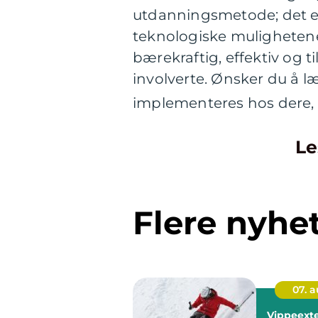
utdanningsmetode; det er 
teknologiske mulighetene
bærekraftig, effektiv og t
involverte. Ønsker du å 
implementeres hos dere, 
Le
Flere nyhe
07. 
Vippeexte