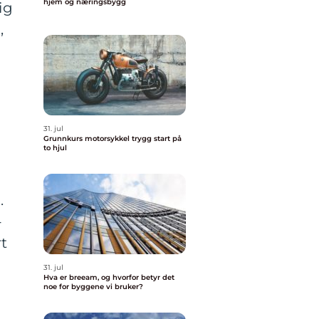
hjem og næringsbygg
ig
,
31. jul
Grunnkurs motorsykkel trygg start på
to hjul
.
-
t
31. jul
Hva er breeam, og hvorfor betyr det
noe for byggene vi bruker?