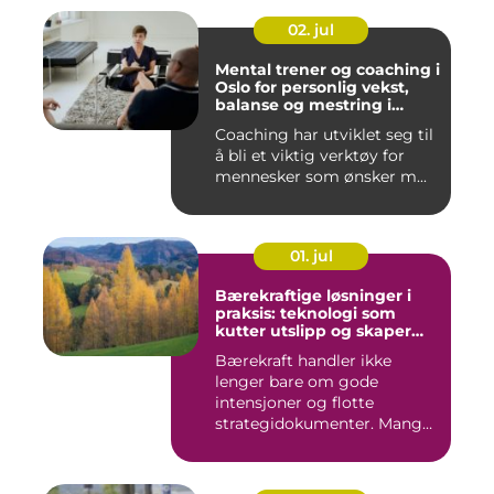
02. jul
Mental trener og coaching i
Oslo for personlig vekst,
balanse og mestring i
hverdagen
Coaching har utviklet seg til
å bli et viktig verktøy for
mennesker som ønsker m...
01. jul
Bærekraftige løsninger i
praksis: teknologi som
kutter utslipp og skaper
nye muligheter
Bærekraft handler ikke
lenger bare om gode
intensjoner og flotte
strategidokumenter. Mange
bedrifter...