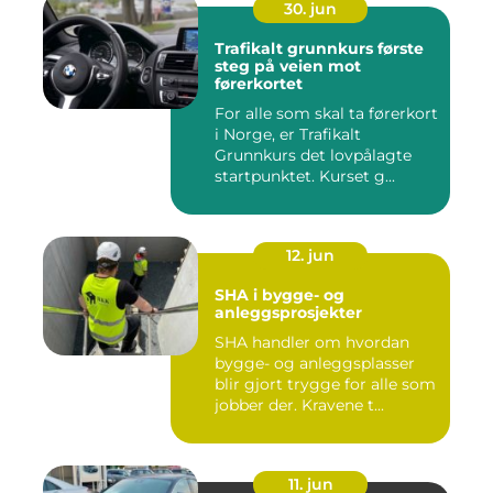
30. jun
Trafikalt grunnkurs første
steg på veien mot
førerkortet
For alle som skal ta førerkort
i Norge, er Trafikalt
Grunnkurs det lovpålagte
startpunktet. Kurset g...
12. jun
SHA i bygge- og
anleggsprosjekter
SHA handler om hvordan
bygge- og anleggsplasser
blir gjort trygge for alle som
jobber der. Kravene t...
11. jun