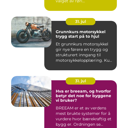
valget av rørl...
31. jul
Grunnkurs motorsykkel
trygg start på to hjul
Et grunnkurs motorsykkel
gir nye førere en trygg og
strukturert inngang til
motorsykkelopplæring. Ku...
31. jul
Hva er breeam, og hvorfor
betyr det noe for byggene
vi bruker?
BREEAM er et av verdens
mest brukte systemer for å
vurdere hvor bærekraftig et
bygg er. Ordningen se...