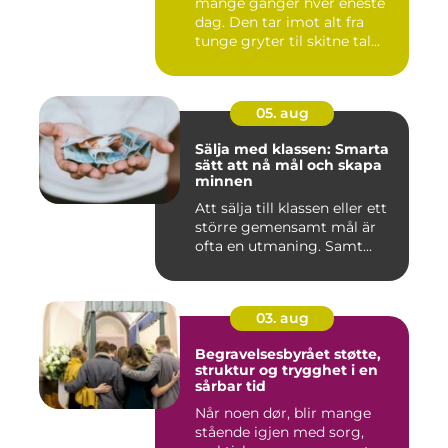
mange ganger hver eneste
dag. Den tar imot alt fra
tunge gryter til skitne tal...
05. aug
Sälja med klassen: Smarta
sätt att nå mål och skapa
minnen
Att sälja till klassen eller ett
större gemensamt mål är
ofta en utmaning. Samt...
03. aug
Begravelsesbyrået støtte,
struktur og trygghet i en
sårbar tid
Når noen dør, blir mange
stående igjen med sorg,