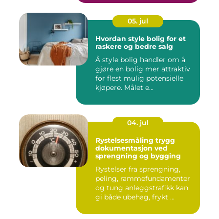
05. jul
Hvordan style bolig for et
raskere og bedre salg
Å style bolig handler om å
gjøre en bolig mer attraktiv
for flest mulig potensielle
kjøpere. Målet e...
04. jul
Rystelsesmåling trygg
dokumentasjon ved
sprengning og bygging
Rystelser fra sprengning,
peling, rammefundamenter
og tung anleggstrafikk kan
gi både ubehag, frykt ...