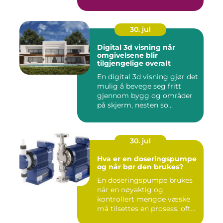
30. jul
Digital 3d visning når
omgivelsene blir
tilgjengelige overalt
En digital 3d visning gjør det
mulig å bevege seg fritt
gjennom bygg og områder
på skjerm, nesten so...
30. jul
Hva er en doseringspumpe
og når bør den brukes?
En doseringspumpe brukes
når en nøyaktig og
kontrollert mengde væske
må tilsettes en prosess, ofte
o...