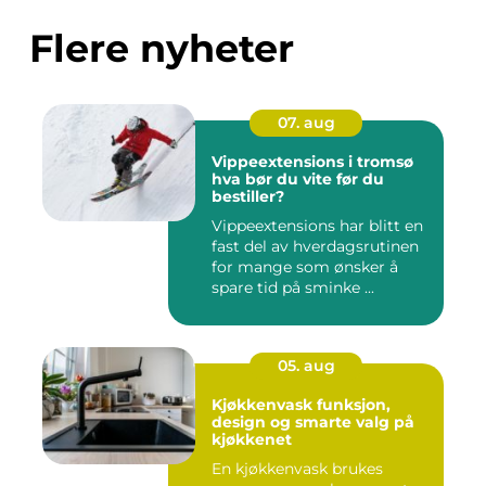
Flere nyheter
07. aug
Vippeextensions i tromsø
hva bør du vite før du
bestiller?
Vippeextensions har blitt en
fast del av hverdagsrutinen
for mange som ønsker å
spare tid på sminke ...
05. aug
Kjøkkenvask funksjon,
design og smarte valg på
kjøkkenet
En kjøkkenvask brukes