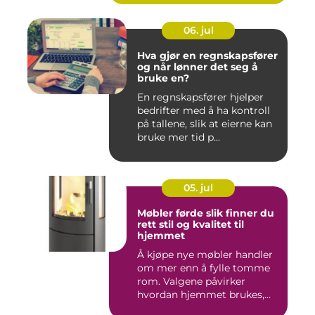
06. jul
Hva gjør en regnskapsfører
og når lønner det seg å
bruke en?
En regnskapsfører hjelper
bedrifter med å ha kontroll
på tallene, slik at eierne kan
bruke mer tid p...
05. jul
Møbler førde slik finner du
rett stil og kvalitet til
hjemmet
Å kjøpe nye møbler handler
om mer enn å fylle tomme
rom. Valgene påvirker
hvordan hjemmet brukes,
hv...