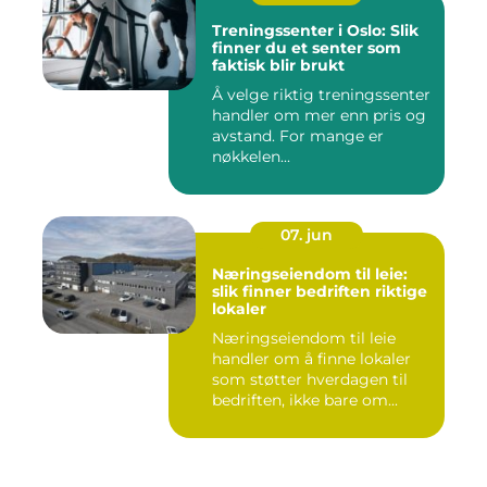
Treningssenter i Oslo: Slik
finner du et senter som
faktisk blir brukt
Å velge riktig treningssenter
handler om mer enn pris og
avstand. For mange er
nøkkelen...
07. jun
Næringseiendom til leie:
slik finner bedriften riktige
lokaler
Næringseiendom til leie
handler om å finne lokaler
som støtter hverdagen til
bedriften, ikke bare om...