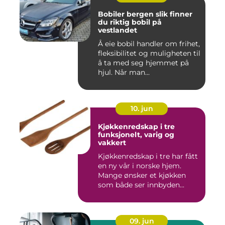
Bobiler bergen slik finner
du riktig bobil på
vestlandet
Å eie bobil handler om frihet,
fleksibilitet og muligheten til
å ta med seg hjemmet på
hjul. Når man...
10. jun
Kjøkkenredskap i tre
funksjonelt, varig og
vakkert
Kjøkkenredskap i tre har fått
en ny vår i norske hjem.
Mange ønsker et kjøkken
som både ser innbyden...
09. jun