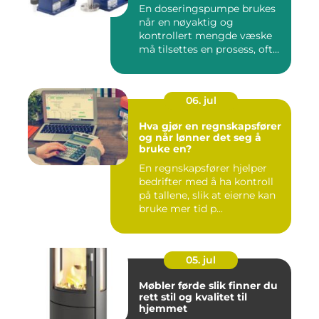
En doseringspumpe brukes
når en nøyaktig og
kontrollert mengde væske
må tilsettes en prosess, ofte
o...
06. jul
Hva gjør en regnskapsfører
og når lønner det seg å
bruke en?
En regnskapsfører hjelper
bedrifter med å ha kontroll
på tallene, slik at eierne kan
bruke mer tid p...
05. jul
Møbler førde slik finner du
rett stil og kvalitet til
hjemmet