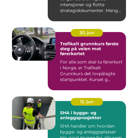
intensjoner og flotte
strategidokumenter. Mange
bedrifter...
30. jun
Trafikalt grunnkurs første
steg på veien mot
førerkortet
For alle som skal ta førerkort
i Norge, er Trafikalt
Grunnkurs det lovpålagte
startpunktet. Kurset g...
12. jun
SHA i bygge- og
anleggsprosjekter
SHA handler om hvordan
bygge- og anleggsplasser
blir gjort trygge for alle som