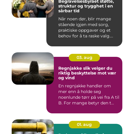
Begravelsesbyrået støtte,
struktur og trygghet i en
sårbar tid
Når noen dør, blir mange
stående igjen med sorg,
praktiske oppgaver og et
behov for å ta raske valg....
03. aug
Regnjakke slik velger du
riktig beskyttelse mot vær
og vind
En regnjakke handler om
mer enn å holde seg
noenlunde tørr på vei fra A til
B. For mange betyr den t...
01. aug