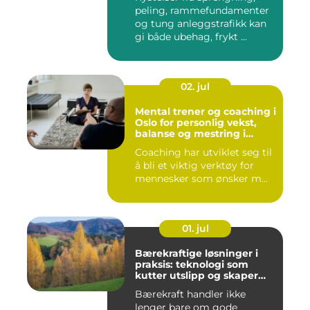
peling, rammefundamenter
og tung anleggstrafikk kan
gi både ubehag, frykt ...
02. jul
Mental trener og coaching i
Oslo for personlig vekst,
balanse og mestring i
hverdagen
Coaching har utviklet seg til
å bli et viktig verktøy for
mennesker som ønsker m...
01. jul
Bærekraftige løsninger i
praksis: teknologi som
kutter utslipp og skaper
nye muligheter
Bærekraft handler ikke
lenger bare om gode