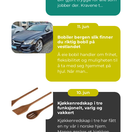
jobber der. Kravene t...
11. jun
Bobiler bergen slik finner
du riktig bobil på
vestlandet
Å eie bobil handler om frihet,
fleksibilitet og muligheten til
å ta med seg hjemmet på
hjul. Når man...
10. jun
Kjøkkenredskap i tre
funksjonelt, varig og
vakkert
Kjøkkenredskap i tre har fått
en ny vår i norske hjem.
Mange ønsker et kjøkken