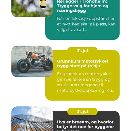
Rørlegger i Trondheim:
Trygge valg for hjem og
næringsbygg
Når en lekkasje oppstår eller
et nytt bad skal på plass, kan
valget av rørl...
31. jul
Grunnkurs motorsykkel
trygg start på to hjul
Et grunnkurs motorsykkel
gir nye førere en trygg og
strukturert inngang til
motorsykkelopplæring. Ku...
31. jul
Hva er breeam, og hvorfor
betyr det noe for byggene