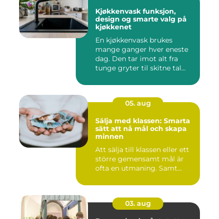
Kjøkkenvask funksjon,
design og smarte valg på
kjøkkenet
En kjøkkenvask brukes
mange ganger hver eneste
dag. Den tar imot alt fra
tunge gryter til skitne tal...
05. aug
Sälja med klassen: Smarta
sätt att nå mål och skapa
minnen
Att sälja till klassen eller ett
större gemensamt mål är
ofta en utmaning. Samt...
03. aug