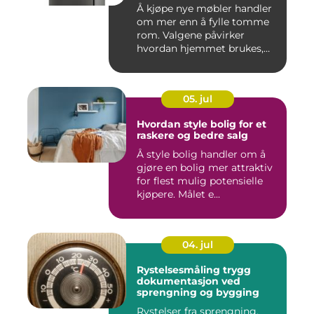
Å kjøpe nye møbler handler
om mer enn å fylle tomme
rom. Valgene påvirker
hvordan hjemmet brukes,
hv...
05. jul
Hvordan style bolig for et
raskere og bedre salg
Å style bolig handler om å
gjøre en bolig mer attraktiv
for flest mulig potensielle
kjøpere. Målet e...
04. jul
Rystelsesmåling trygg
dokumentasjon ved
sprengning og bygging
Rystelser fra sprengning,