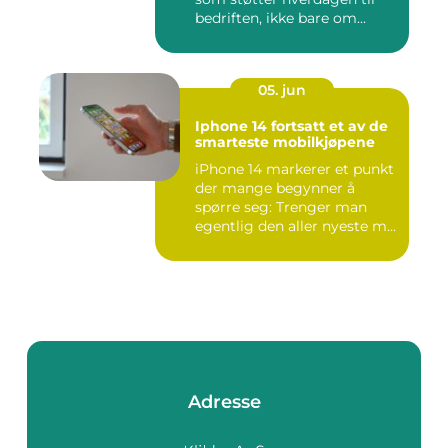
bedriften, ikke bare om...
05. jun
Iphone 14 fortsatt et av de
smarteste mobilkjøpene
iPhone 14 markerer et punkt
der mange begynner å
spørre seg: Trenger man
egentlig den aller nyeste m...
Adresse