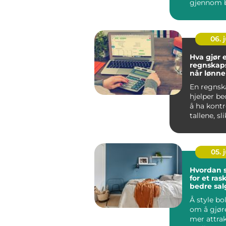
gjennom 
områder p
nesten so..
06. j
Hva gjør 
regnskapsf
når lønne
bruke en
En regnsk
hjelper be
å ha kontr
tallene, sl
kan bruke 
05. j
Hvordan s
for et ras
bedre sal
Å style bo
om å gjør
mer attrakt