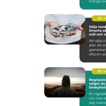
mange so
spare tid p
05. 
Sälja med
Smarta sä
mål och 
minnen
Att sälja t
eller ett s
gemensam
ofta en u
Samt...
03. 
Regnjakke sl
velger du 
beskyttel
og vind
En regnja
om mer en
seg noenl