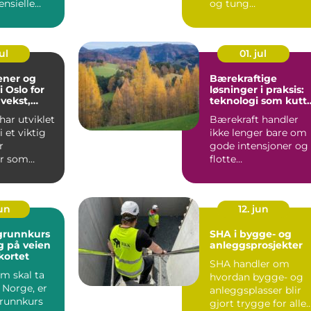
nsielle
og tung
let e...
anleggstrafikk kan g
både ubehag, frykt ...
ul
01. jul
ener og
Bærekraftige
 Oslo for
løsninger i praksis:
 vekst,
teknologi som kutt
g mestring
utslipp og skaper
ar utviklet
Bærekraft handler
gen
nye muligheter
i et viktig
ikke lenger bare om
r
gode intensjoner og
r som
flotte
.
strategidokumenter.
Mange bedrifter...
jun
12. jun
 grunnkurs
SHA i bygge- og
eg på veien
anleggsprosjekter
kortet
SHA handler om
om skal ta
hvordan bygge- og
i Norge, er
anleggsplasser blir
Grunnkurs
gjort trygge for alle