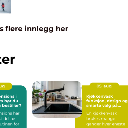
s flere innlegg her
ter
aug
05. aug
nsions i
Kjøkkenvask
funksjon, design og
u bestiller?
smarte valg på
kjøkkenet
nsions har
En kjøkkenvask
st del av
brukes mange
utinen for
ganger hver eneste