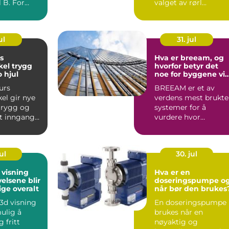
l B. For
valget av rørl...
r den t...
ul
31. jul
s
Hva er breeam, og
trygg
hvorfor betyr det
o hjul
noe for byggene vi
bruker?
urs
BREEAM er et av
el gir nye
verdens mest brukte
 trygg og
systemer for å
rt inngang
vurdere hvor
bærekraftig et bygg
elopplærin
er. Ordningen se...
ul
30. jul
 visning
Hva er en
elsene blir
doseringspumpe o
ige overalt
når bør den brukes
 3d visning
En doseringspumpe
ulig å
brukes når en
 fritt
nøyaktig og