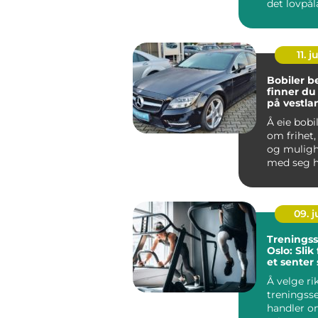
det lovpå
startpunkt
g...
11. j
Bobiler ber
finner du 
på vestla
Å eie bobi
om frihet, 
og mulighe
med seg 
hjul. Når m
09. 
Treningss
Oslo: Slik
et senter
blir brukt
Å velge ri
treningss
handler o