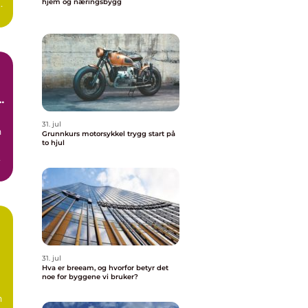
t
hjem og næringsbygg
r
31. jul
n
Grunnkurs motorsykkel trygg start på
to hjul
ov
31. jul
Hva er breeam, og hvorfor betyr det
noe for byggene vi bruker?
n