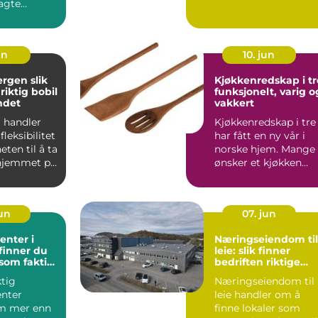
lagte
som jobber der.
et. Kurset
Kravene t...
un
10. jun
gen slik
Kjøkkenredskap i tr
riktig bobil
funksjonelt, varig o
ndet
vakkert
l handler
Kjøkkenredskap i tre
fleksibilitet
har fått en ny vår i
ten til å ta
norske hjem. Mange
hjemmet på
ønsker et kjøkken
an...
som både ser
innbyden...
jun
07. jun
enter i
Næringseiendom til
 finner du
leie: slik finner
 som faktisk
bedriften riktige
lokaler
ktig
Næringseiendom til
enter
leie handler om å
m mer enn
finne lokaler som