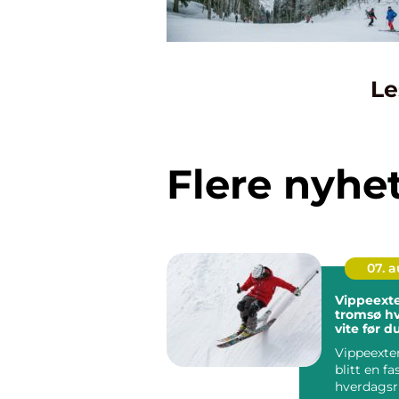
Le
Flere nyhe
07. 
Vippeexte
tromsø hva bør du
vite før d
Vippeexte
blitt en fa
hverdagsr