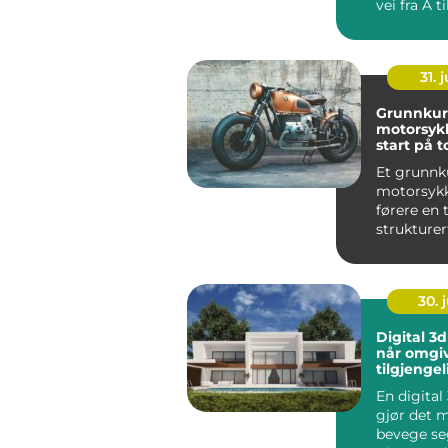
vei fra A ti
mange bety
31. j
Grunnkur
motorsykkel 
start på t
Et grunnk
motorsykk
førere en
strukture
til
motorsykk
g. Ku...
30. j
Digital 3d
når omgiv
tilgjengel
En digital
gjør det m
bevege seg