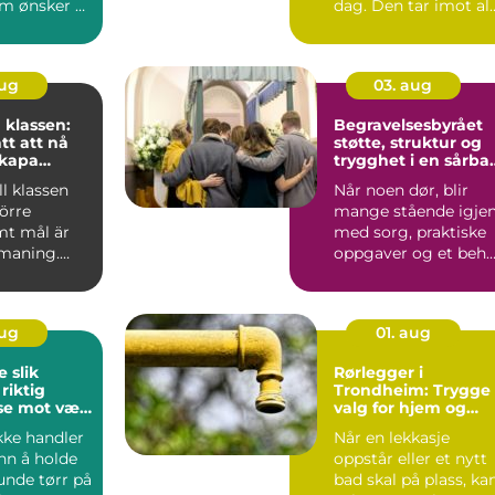
m ønsker å
dag. Den tar imot al
å sminke ...
fra tunge gryter til
skitne tal...
aug
03. aug
 klassen:
Begravelsesbyrået
tt att nå
støtte, struktur og
skapa
trygghet i en sårba
tid
ill klassen
Når noen dør, blir
törre
mange stående igje
t mål är
med sorg, praktiske
tmaning.
oppgaver og et beh
for å ta raske valg....
aug
01. aug
ik
Rørlegger i
riktig
Trondheim: Trygge
se mot vær
valg for hjem og
næringsbygg
kke handler
Når en lekkasje
n å holde
oppstår eller et nytt
unde tørr på
bad skal på plass, ka