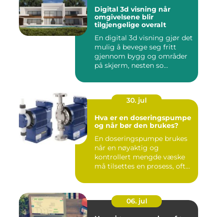
Digital 3d visning når
omgivelsene blir
tilgjengelige overalt
En digital 3d visning gjør det
mulig å bevege seg fritt
gjennom bygg og områder
på skjerm, nesten so...
30. jul
Hva er en doseringspumpe
og når bør den brukes?
En doseringspumpe brukes
når en nøyaktig og
kontrollert mengde væske
må tilsettes en prosess, ofte
o...
06. jul