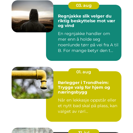
03. aug
Regnjakke slik velger du
riktig beskyttelse mot vær
og vind
En regnjakke handler om
mer enn å holde seg
noenlunde tørr på vei fra A til
B. For mange betyr den t...
01. aug
Rørlegger i Trondheim:
Trygge valg for hjem og
næringsbygg
Når en lekkasje oppstår eller
et nytt bad skal på plass, kan
valget av rørl...
31. jul