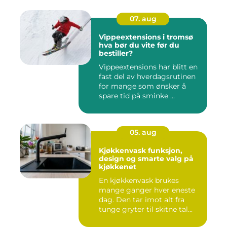
07. aug
Vippeextensions i tromsø
hva bør du vite før du
bestiller?
Vippeextensions har blitt en
fast del av hverdagsrutinen
for mange som ønsker å
spare tid på sminke ...
05. aug
Kjøkkenvask funksjon,
design og smarte valg på
kjøkkenet
En kjøkkenvask brukes
mange ganger hver eneste
dag. Den tar imot alt fra
tunge gryter til skitne tal...