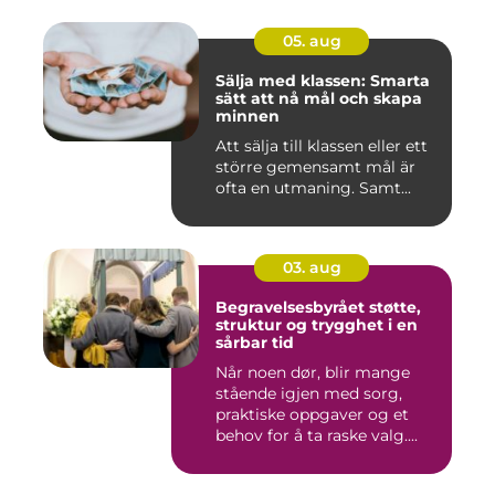
05. aug
Sälja med klassen: Smarta
sätt att nå mål och skapa
minnen
Att sälja till klassen eller ett
större gemensamt mål är
ofta en utmaning. Samt...
03. aug
Begravelsesbyrået støtte,
struktur og trygghet i en
sårbar tid
Når noen dør, blir mange
stående igjen med sorg,
praktiske oppgaver og et
behov for å ta raske valg....