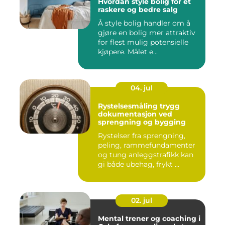
Hvordan style bolig for et
raskere og bedre salg
Å style bolig handler om å
gjøre en bolig mer attraktiv
for flest mulig potensielle
kjøpere. Målet e...
04. jul
Rystelsesmåling trygg
dokumentasjon ved
sprengning og bygging
Rystelser fra sprengning,
peling, rammefundamenter
og tung anleggstrafikk kan
gi både ubehag, frykt ...
02. jul
Mental trener og coaching i