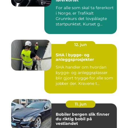
For alle som skal ta førerkort
i Norge, er Trafikalt
Grunnkurs det lovpålagte
startpunktet. Kurset g...
12. jun
SHA i bygge- og
anleggsprosjekter
SHA handler om hvordan
bygge- og anleggsplasser
blir gjort trygge for alle som
jobber der. Kravene t...
11. jun
Bobiler bergen slik finner
du riktig bobil på
vestlandet