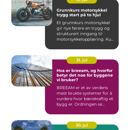
Grunnkurs motorsykkel
trygg start på to hjul
Et grunnkurs motorsykkel
gir nye førere en trygg og
strukturert inngang til
motorsykkelopplæring. Ku...
31. jul
Hva er breeam, og hvorfor
betyr det noe for byggene
vi bruker?
BREEAM er et av verdens
mest brukte systemer for å
vurdere hvor bærekraftig et
bygg er. Ordningen se...
30. jul