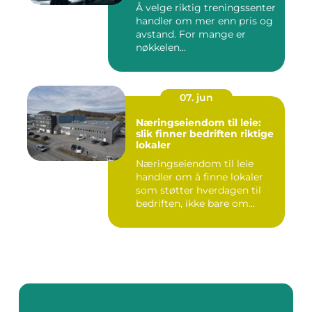
Å velge riktig treningssenter
handler om mer enn pris og
avstand. For mange er
nøkkelen...
07. jun
Næringseiendom til leie:
slik finner bedriften riktige
lokaler
Næringseiendom til leie
handler om å finne lokaler
som støtter hverdagen til
bedriften, ikke bare om...