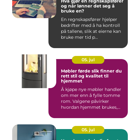
Hva gjør en regnskapsfører
og når lønner det seg å
bruke en?
En regnskapsfører hjelper
bedrifter med å ha kontroll
på tallene, slik at eierne kan
bruke mer tid p...
05. jul
Møbler førde slik finner du
rett stil og kvalitet til
hjemmet
Å kjøpe nye møbler handler
om mer enn å fylle tomme
rom. Valgene påvirker
hvordan hjemmet brukes,
hv...
05. jul