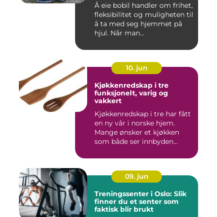
Å eie bobil handler om frihet,
fleksibilitet og muligheten til
å ta med seg hjemmet på
hjul. Når man...
10. jun
Kjøkkenredskap i tre
funksjonelt, varig og
vakkert
Kjøkkenredskap i tre har fått
en ny vår i norske hjem.
Mange ønsker et kjøkken
som både ser innbyden...
09. jun
Treningssenter i Oslo: Slik
finner du et senter som
faktisk blir brukt