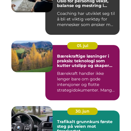
Oslo for personlig vekst,
balanse og mestring i
hverdagen
Coaching har utviklet seg til
å bli et viktig verktøy for
mennesker som ønsker m...
01. jul
Bærekraftige løsninger i
praksis: teknologi som
kutter utslipp og skaper
nye muligheter
Bærekraft handler ikke
lenger bare om gode
intensjoner og flotte
strategidokumenter. Mange
bedrifter...
30. jun
Trafikalt grunnkurs første
steg på veien mot
førerkortet