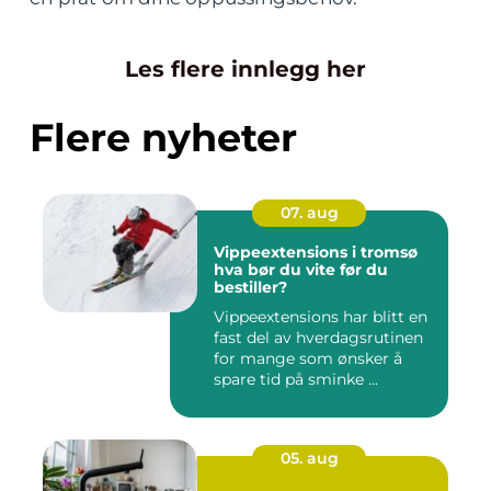
Les flere innlegg her
Flere nyheter
07. aug
Vippeextensions i tromsø
hva bør du vite før du
bestiller?
Vippeextensions har blitt en
fast del av hverdagsrutinen
for mange som ønsker å
spare tid på sminke ...
05. aug