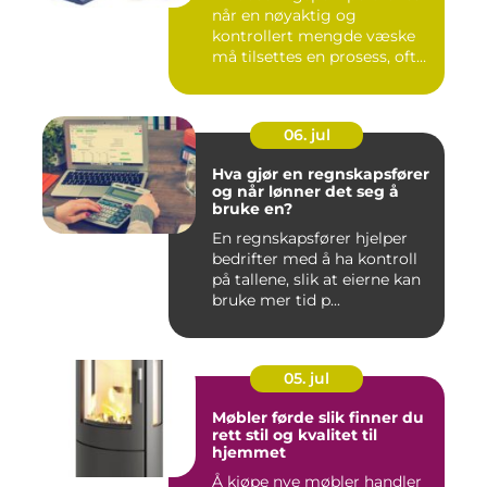
når en nøyaktig og
kontrollert mengde væske
må tilsettes en prosess, ofte
o...
06. jul
Hva gjør en regnskapsfører
og når lønner det seg å
bruke en?
En regnskapsfører hjelper
bedrifter med å ha kontroll
på tallene, slik at eierne kan
bruke mer tid p...
05. jul
Møbler førde slik finner du
rett stil og kvalitet til
hjemmet
Å kjøpe nye møbler handler