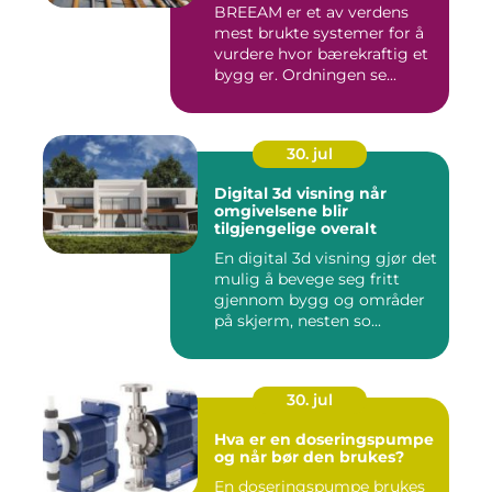
BREEAM er et av verdens
mest brukte systemer for å
vurdere hvor bærekraftig et
bygg er. Ordningen se...
30. jul
Digital 3d visning når
omgivelsene blir
tilgjengelige overalt
En digital 3d visning gjør det
mulig å bevege seg fritt
gjennom bygg og områder
på skjerm, nesten so...
30. jul
Hva er en doseringspumpe
og når bør den brukes?
En doseringspumpe brukes