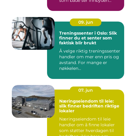
som både ser innbyden...
09. jun
Treningssenter i Oslo: Slik
finner du et senter som
faktisk blir brukt
Å velge riktig treningssenter
handler om mer enn pris og
avstand. For mange er
nøkkelen...
07. jun
Næringseiendom til leie:
slik finner bedriften riktige
lokaler
Næringseiendom til leie
handler om å finne lokaler
som støtter hverdagen til