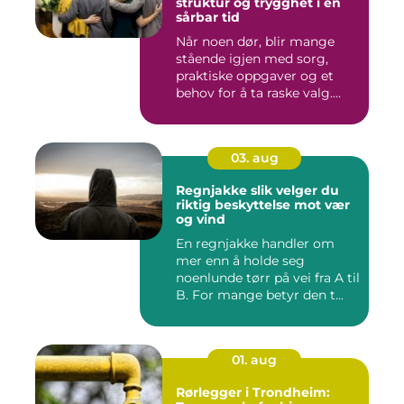
struktur og trygghet i en
sårbar tid
Når noen dør, blir mange
stående igjen med sorg,
praktiske oppgaver og et
behov for å ta raske valg....
03. aug
Regnjakke slik velger du
riktig beskyttelse mot vær
og vind
En regnjakke handler om
mer enn å holde seg
noenlunde tørr på vei fra A til
B. For mange betyr den t...
01. aug
Rørlegger i Trondheim: