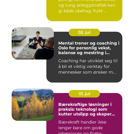
og tung anleggstrafikk kan
gi både ubehag, frykt ...
02. jul
Mental trener og coaching i
Oslo for personlig vekst,
balanse og mestring i
hverdagen
Coaching har utviklet seg til
å bli et viktig verktøy for
mennesker som ønsker m...
01. jul
Bærekraftige løsninger i
praksis: teknologi som
kutter utslipp og skaper
nye muligheter
Bærekraft handler ikke
lenger bare om gode
intensjoner og flotte