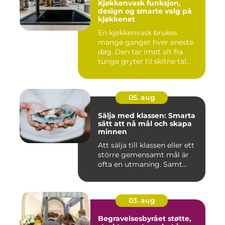
Kjøkkenvask funksjon,
design og smarte valg på
kjøkkenet
En kjøkkenvask brukes
mange ganger hver eneste
dag. Den tar imot alt fra
tunge gryter til skitne tal...
05. aug
Sälja med klassen: Smarta
sätt att nå mål och skapa
minnen
Att sälja till klassen eller ett
större gemensamt mål är
ofta en utmaning. Samt...
03. aug
Begravelsesbyrået støtte,