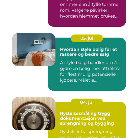
om mer enn å fylle tomme
rom. Valgene påvirker
hvordan hjemmet brukes,
hv...
05. jul
Hvordan style bolig for et
raskere og bedre salg
Å style bolig handler om å
gjøre en bolig mer attraktiv
for flest mulig potensielle
kjøpere. Målet e...
04. jul
Rystelsesmåling trygg
dokumentasjon ved
sprengning og bygging
Rystelser fra sprengning,
peling, rammefundamenter