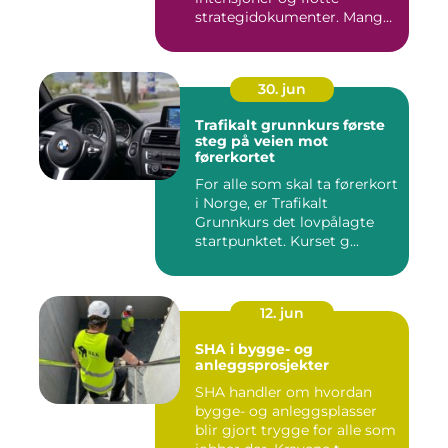
strategidokumenter. Mange
bedrifter...
30. jun
Trafikalt grunnkurs første
steg på veien mot
førerkortet
For alle som skal ta førerkort
i Norge, er Trafikalt
Grunnkurs det lovpålagte
startpunktet. Kurset g...
12. jun
SHA i bygge- og
anleggsprosjekter
SHA handler om hvordan
bygge- og anleggsplasser
blir gjort trygge for alle som