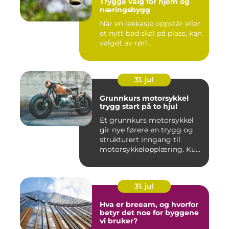
Trygge valg for hjem og
næringsbygg
Når en lekkasje oppstår eller
et nytt bad skal på plass, kan
valget av rørl...
31. jul
Grunnkurs motorsykkel
trygg start på to hjul
Et grunnkurs motorsykkel
gir nye førere en trygg og
strukturert inngang til
motorsykkelopplæring. Ku...
31. jul
Hva er breeam, og hvorfor
betyr det noe for byggene
vi bruker?