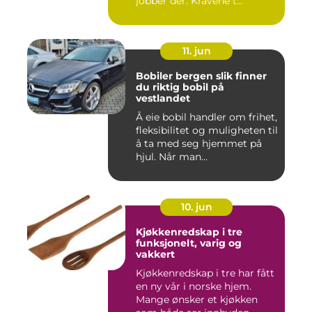
jobber der. Kravene t...
11. jun
Bobiler bergen slik finner
du riktig bobil på
vestlandet
Å eie bobil handler om frihet,
fleksibilitet og muligheten til
å ta med seg hjemmet på
hjul. Når man...
10. jun
Kjøkkenredskap i tre
funksjonelt, varig og
vakkert
Kjøkkenredskap i tre har fått
en ny vår i norske hjem.
Mange ønsker et kjøkken