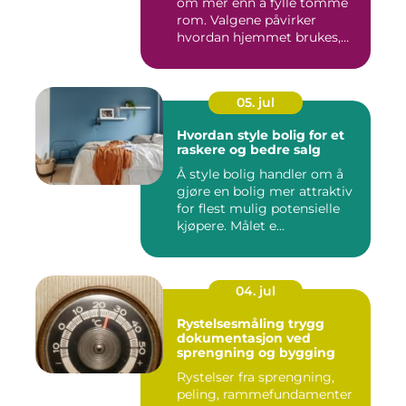
om mer enn å fylle tomme
rom. Valgene påvirker
hvordan hjemmet brukes,
hv...
05. jul
Hvordan style bolig for et
raskere og bedre salg
Å style bolig handler om å
gjøre en bolig mer attraktiv
for flest mulig potensielle
kjøpere. Målet e...
04. jul
Rystelsesmåling trygg
dokumentasjon ved
sprengning og bygging
Rystelser fra sprengning,
peling, rammefundamenter