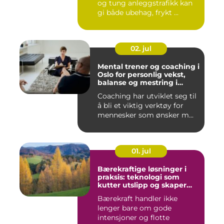
og tung anleggstrafikk kan
gi både ubehag, frykt ...
02. jul
Mental trener og coaching i
Oslo for personlig vekst,
balanse og mestring i
hverdagen
Coaching har utviklet seg til
å bli et viktig verktøy for
mennesker som ønsker m...
01. jul
Bærekraftige løsninger i
praksis: teknologi som
kutter utslipp og skaper
nye muligheter
Bærekraft handler ikke
lenger bare om gode
intensjoner og flotte