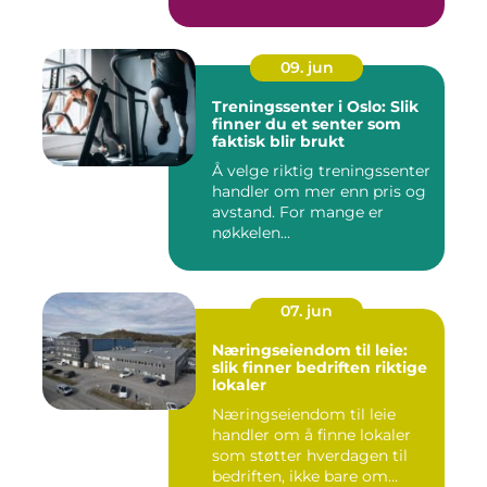
09. jun
Treningssenter i Oslo: Slik
finner du et senter som
faktisk blir brukt
Å velge riktig treningssenter
handler om mer enn pris og
avstand. For mange er
nøkkelen...
07. jun
Næringseiendom til leie:
slik finner bedriften riktige
lokaler
Næringseiendom til leie
handler om å finne lokaler
som støtter hverdagen til
bedriften, ikke bare om...