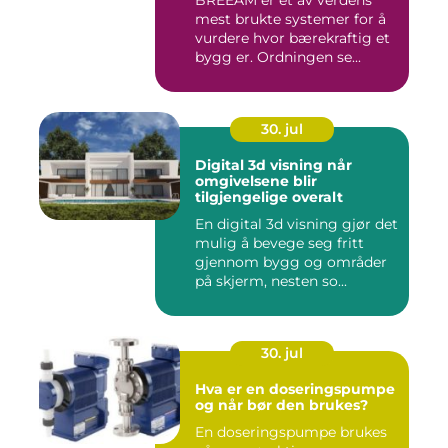
BREEAM er et av verdens
mest brukte systemer for å
vurdere hvor bærekraftig et
bygg er. Ordningen se...
30. jul
Digital 3d visning når
omgivelsene blir
tilgjengelige overalt
En digital 3d visning gjør det
mulig å bevege seg fritt
gjennom bygg og områder
på skjerm, nesten so...
30. jul
Hva er en doseringspumpe
og når bør den brukes?
En doseringspumpe brukes