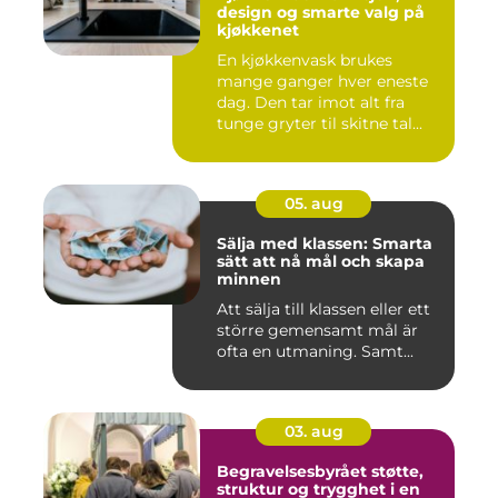
design og smarte valg på
kjøkkenet
En kjøkkenvask brukes
mange ganger hver eneste
dag. Den tar imot alt fra
tunge gryter til skitne tal...
05. aug
Sälja med klassen: Smarta
sätt att nå mål och skapa
minnen
Att sälja till klassen eller ett
större gemensamt mål är
ofta en utmaning. Samt...
03. aug
Begravelsesbyrået støtte,
struktur og trygghet i en