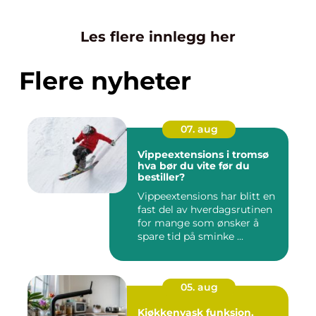
Les flere innlegg her
Flere nyheter
07. aug
Vippeextensions i tromsø
hva bør du vite før du
bestiller?
Vippeextensions har blitt en
fast del av hverdagsrutinen
for mange som ønsker å
spare tid på sminke ...
05. aug
Kjøkkenvask funksjon,