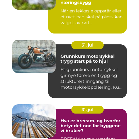
næringsbygg
Når en lekkasje oppstår eller
et nytt bad skal på plass, kan
valget av rørl...
31. jul
Grunnkurs motorsykkel
trygg start på to hjul
Et grunnkurs motorsykkel
gir nye førere en trygg og
strukturert inngang til
motorsykkelopplæring. Ku...
31. jul
Hva er breeam, og hvorfor
betyr det noe for byggene
vi bruker?