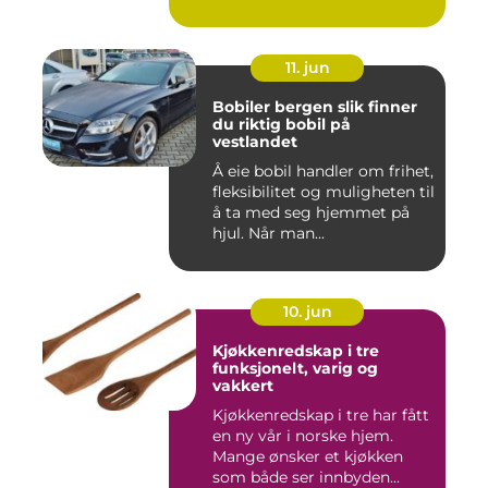
11. jun
Bobiler bergen slik finner
du riktig bobil på
vestlandet
Å eie bobil handler om frihet,
fleksibilitet og muligheten til
å ta med seg hjemmet på
hjul. Når man...
10. jun
Kjøkkenredskap i tre
funksjonelt, varig og
vakkert
Kjøkkenredskap i tre har fått
en ny vår i norske hjem.
Mange ønsker et kjøkken
som både ser innbyden...