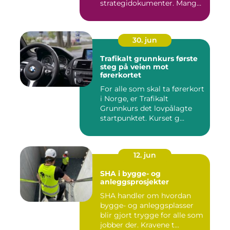
strategidokumenter. Mange
bedrifter...
30. jun
Trafikalt grunnkurs første
steg på veien mot
førerkortet
For alle som skal ta førerkort
i Norge, er Trafikalt
Grunnkurs det lovpålagte
startpunktet. Kurset g...
12. jun
SHA i bygge- og
anleggsprosjekter
SHA handler om hvordan
bygge- og anleggsplasser
blir gjort trygge for alle som
jobber der. Kravene t...