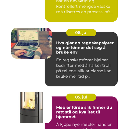
når en nøyaktig og
kontrollert mengde væske
må tilsettes en prosess, ofte
o...
06. jul
Hva gjør en regnskapsfører
og når lønner det seg å
bruke en?
En regnskapsfører hjelper
bedrifter med å ha kontroll
på tallene, slik at eierne kan
bruke mer tid p...
05. jul
Møbler førde slik finner du
rett stil og kvalitet til
hjemmet
Å kjøpe nye møbler handler