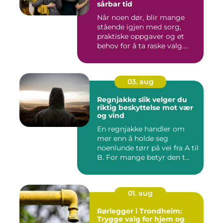
sårbar tid
Når noen dør, blir mange
stående igjen med sorg,
praktiske oppgaver og et
behov for å ta raske valg....
03. aug
Regnjakke slik velger du
riktig beskyttelse mot vær
og vind
En regnjakke handler om
mer enn å holde seg
noenlunde tørr på vei fra A til
B. For mange betyr den t...
01. aug
Rørlegger i Trondheim:
Trygge valg for hjem og