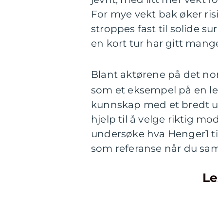
For mye vekt bak øker ris
stroppes fast til solide s
en kort tur har gitt mang
Blant aktørene på det n
som et eksempel på en le
kunnskap med et bredt utv
hjelp til å velge riktig m
undersøke hva Henger1 ti
som referanse når du sam
Le