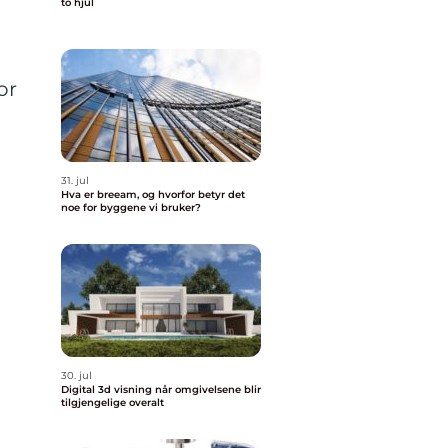
to hjul
or
n
31. jul
Hva er breeam, og hvorfor betyr det
noe for byggene vi bruker?
30. jul
Digital 3d visning når omgivelsene blir
tilgjengelige overalt