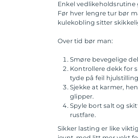
Enkel vedlikeholdsrutine 
Før hver lengre tur bør m
kulekobling sitter skikkeli
Over tid bør man:
Smøre bevegelige dele
Kontrollere dekk for s
tyde på feil hjulstilling
Sjekke at karmer, heng
glipper.
Spyle bort salt og skit
rustfare.
Sikker lasting er like vikt
jevnt, med litt mer vekt fo