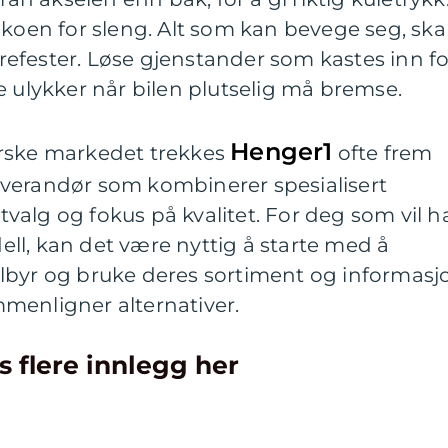
ikoen for sleng. Alt som kan bevege seg, ska
urrefester. Løse gjenstander som kastes inn fo
e ulykker når bilen plutselig må bremse.
Henger1
orske markedet trekkes
ofte frem
verandør som kombinerer spesialisert
alg og fokus på kvalitet. For deg som vil h
odell, kan det være nyttig å starte med å
lbyr og bruke deres sortiment og informasj
menligner alternativer.
s flere innlegg her