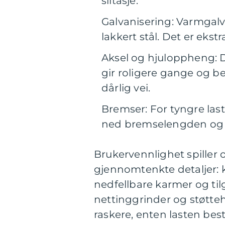
slitasje.
Galvanisering: Varmgalv
lakkert stål. Det er ekstr
Aksel og hjuloppheng: 
gir roligere gange og be
dårlig vei.
Bremser: For tyngre last
ned bremselengden og g
Brukervennlighet spiller o
gjennomtenkte detaljer: k
nedfellbare karmer og tilg
nettinggrinder og støtteh
raskere, enten lasten bes