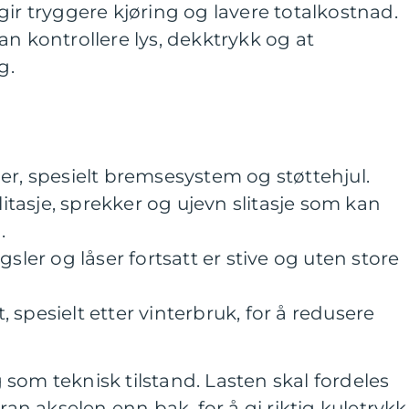
gir tryggere kjøring og lavere totalkostnad.
an kontrollere lys, dekktrykk og at
g.
r, spesielt bremsesystem og støttehjul.
litasje, sprekker og ujevn slitasje som kan
.
sler og låser fortsatt er stive og uten store
t, spesielt etter vinterbruk, for å redusere
ig som teknisk tilstand. Lasten skal fordeles
ran akselen enn bak, for å gi riktig kuletrykk