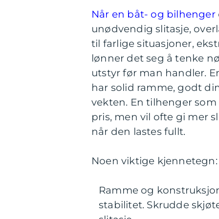
Når en båt- og bilhenger
unødvendig slitasje, overl
til farlige situasjoner, e
lønner det seg å tenke n
utstyr før man handler. E
har solid ramme, godt di
vekten. En tilhenger som s
pris, men vil ofte gi mer sl
når den lastes fullt.
Noen viktige kjennetegn:
Ramme og konstruksjon: 
stabilitet. Skrudde skjø