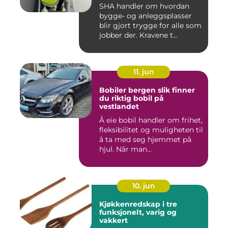
SHA handler om hvordan
bygge- og anleggsplasser
blir gjort trygge for alle som
jobber der. Kravene t...
11. jun
Bobiler bergen slik finner
du riktig bobil på
vestlandet
Å eie bobil handler om frihet,
fleksibilitet og muligheten til
å ta med seg hjemmet på
hjul. Når man...
10. jun
Kjøkkenredskap i tre
funksjonelt, varig og
vakkert