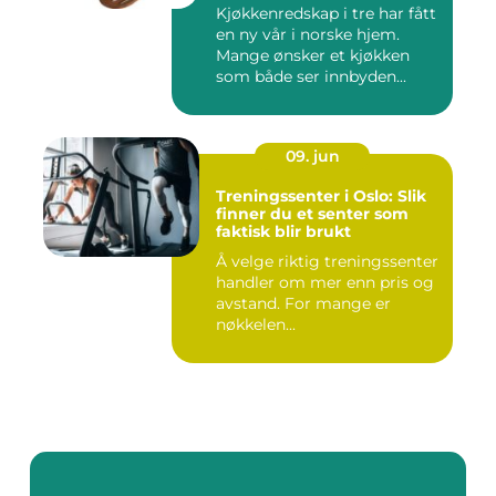
Kjøkkenredskap i tre har fått
en ny vår i norske hjem.
Mange ønsker et kjøkken
som både ser innbyden...
09. jun
Treningssenter i Oslo: Slik
finner du et senter som
faktisk blir brukt
Å velge riktig treningssenter
handler om mer enn pris og
avstand. For mange er
nøkkelen...