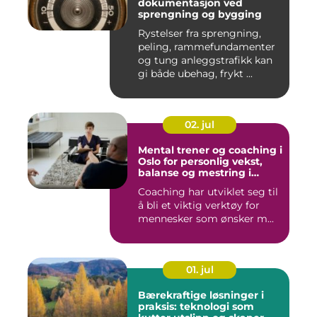
dokumentasjon ved
sprengning og bygging
Rystelser fra sprengning,
peling, rammefundamenter
og tung anleggstrafikk kan
gi både ubehag, frykt ...
02. jul
Mental trener og coaching i
Oslo for personlig vekst,
balanse og mestring i
hverdagen
Coaching har utviklet seg til
å bli et viktig verktøy for
mennesker som ønsker m...
01. jul
Bærekraftige løsninger i
praksis: teknologi som