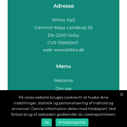
Adresse
web:
www.klikko.dk
Menu
Reklame
Om oss
Cookies
På vores website bruges cookies til at huske dine
indstillinger, statistik og personalisering af indhold og
Kontakt Oss
annoncer. Denne information deles med tredjepart. Ved
Sitemap
fortsat brug af websiden godkender du cookiepolitikken.
Ok
Privatlivspolitik