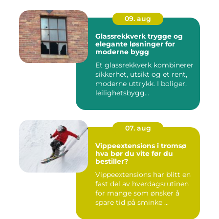
09. aug
Glassrekkverk trygge og
elegante løsninger for
moderne bygg
Et glassrekkverk kombinerer
sikkerhet, utsikt og et rent,
moderne uttrykk. I boliger,
leilighetsbygg...
07. aug
Vippeextensions i tromsø
hva bør du vite før du
bestiller?
Vippeextensions har blitt en
fast del av hverdagsrutinen
for mange som ønsker å
spare tid på sminke ...