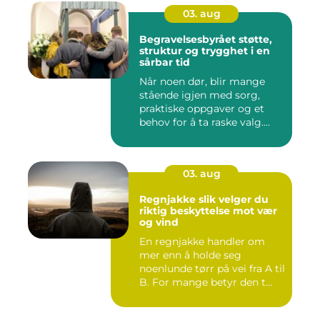
03. aug
Begravelsesbyrået støtte,
struktur og trygghet i en
sårbar tid
Når noen dør, blir mange
stående igjen med sorg,
praktiske oppgaver og et
behov for å ta raske valg....
03. aug
Regnjakke slik velger du
riktig beskyttelse mot vær
og vind
En regnjakke handler om
mer enn å holde seg
noenlunde tørr på vei fra A til
B. For mange betyr den t...