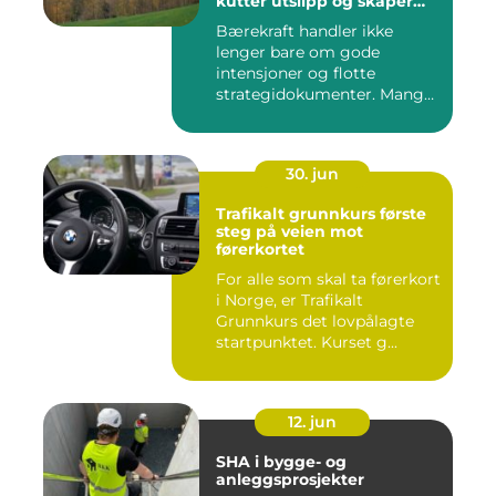
kutter utslipp og skaper
nye muligheter
Bærekraft handler ikke
lenger bare om gode
intensjoner og flotte
strategidokumenter. Mange
bedrifter...
30. jun
Trafikalt grunnkurs første
steg på veien mot
førerkortet
For alle som skal ta førerkort
i Norge, er Trafikalt
Grunnkurs det lovpålagte
startpunktet. Kurset g...
12. jun
SHA i bygge- og
anleggsprosjekter