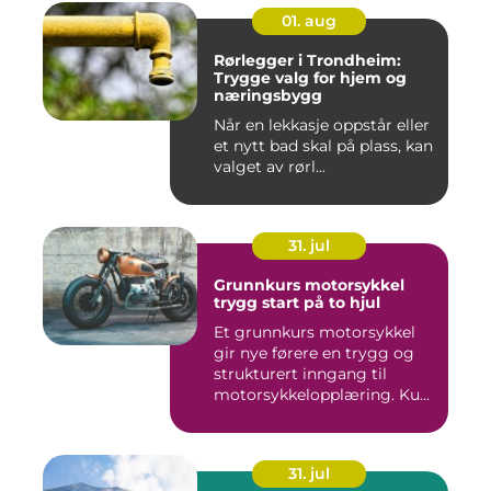
01. aug
Rørlegger i Trondheim:
Trygge valg for hjem og
næringsbygg
Når en lekkasje oppstår eller
et nytt bad skal på plass, kan
valget av rørl...
31. jul
Grunnkurs motorsykkel
trygg start på to hjul
Et grunnkurs motorsykkel
gir nye førere en trygg og
strukturert inngang til
motorsykkelopplæring. Ku...
31. jul