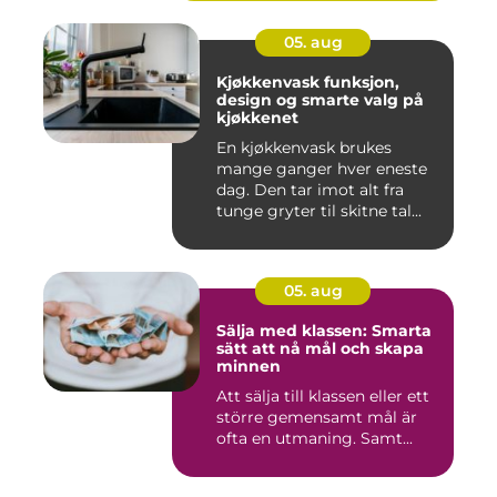
05. aug
Kjøkkenvask funksjon,
design og smarte valg på
kjøkkenet
En kjøkkenvask brukes
mange ganger hver eneste
dag. Den tar imot alt fra
tunge gryter til skitne tal...
05. aug
Sälja med klassen: Smarta
sätt att nå mål och skapa
minnen
Att sälja till klassen eller ett
större gemensamt mål är
ofta en utmaning. Samt...