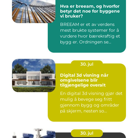
Hva er breeam, og hvorfor
betyr det noe for byggene
vi bruker?
BREEAM er et av verdens
mest brukte systemer for å
vurdere hvor bærekraftig et
bygg er. Ordningen se...
30. jul
Digital 3d visning når
omgivelsene blir
tilgjengelige overalt
En digital 3d visning gjør det
mulig å bevege seg fritt
gjennom bygg og områder
på skjerm, nesten so...
30. jul