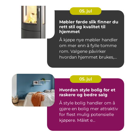
05. jul
Møbler førde slik finner du
rett stil og kvalitet til
hjemmet
Å kjøpe nye møbler handler
om mer enn å fylle tomme
rom. Valgene påvirker
hvordan hjemmet brukes,
hv...
05. jul
Hvordan style bolig for et
raskere og bedre salg
Å style bolig handler om å
gjøre en bolig mer attraktiv
for flest mulig potensielle
kjøpere. Målet e...