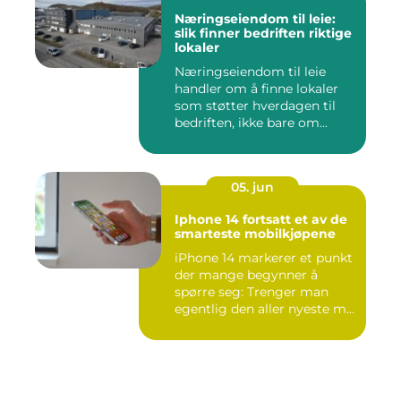
Næringseiendom til leie:
slik finner bedriften riktige
lokaler
Næringseiendom til leie
handler om å finne lokaler
som støtter hverdagen til
bedriften, ikke bare om...
05. jun
Iphone 14 fortsatt et av de
smarteste mobilkjøpene
iPhone 14 markerer et punkt
der mange begynner å
spørre seg: Trenger man
egentlig den aller nyeste m...