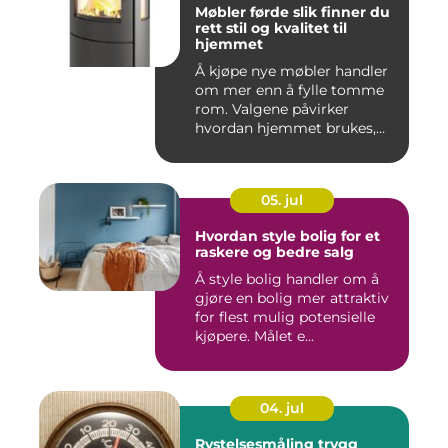
Møbler førde slik finner du
rett stil og kvalitet til
hjemmet
Å kjøpe nye møbler handler
om mer enn å fylle tomme
rom. Valgene påvirker
hvordan hjemmet brukes,
hv...
05. jul
Hvordan style bolig for et
raskere og bedre salg
Å style bolig handler om å
gjøre en bolig mer attraktiv
for flest mulig potensielle
kjøpere. Målet e...
04. jul
Rystelsesmåling trygg