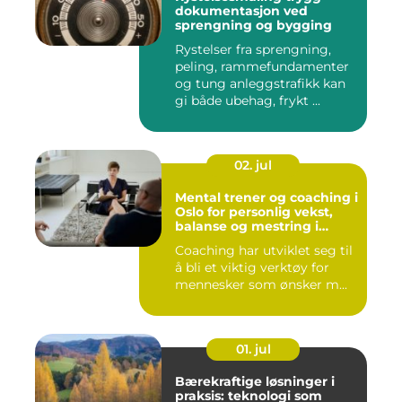
dokumentasjon ved
sprengning og bygging
Rystelser fra sprengning,
peling, rammefundamenter
og tung anleggstrafikk kan
gi både ubehag, frykt ...
02. jul
Mental trener og coaching i
Oslo for personlig vekst,
balanse og mestring i
hverdagen
Coaching har utviklet seg til
å bli et viktig verktøy for
mennesker som ønsker m...
01. jul
Bærekraftige løsninger i
praksis: teknologi som