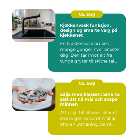
05. aug
Kjøkkenvask funksjon,
design og smarte valg på
kjøkkenet
En kjøkkenvask brukes
mange ganger hver eneste
dag. Den tar imot alt fra
tunge gryter til skitne tal...
05. aug
Sälja med klassen: Smarta
sätt att nå mål och skapa
minnen
Att sälja till klassen eller ett
större gemensamt mål är
ofta en utmaning. Samt...