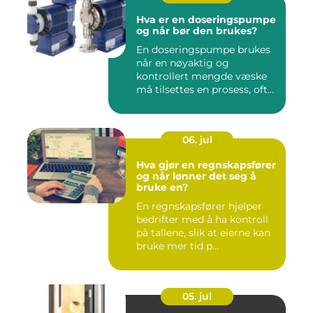
Hva er en doseringspumpe
og når bør den brukes?
En doseringspumpe brukes
når en nøyaktig og
kontrollert mengde væske
må tilsettes en prosess, ofte
o...
06. jul
Hva gjør en regnskapsfører
og når lønner det seg å
bruke en?
En regnskapsfører hjelper
bedrifter med å ha kontroll
på tallene, slik at eierne kan
bruke mer tid p...
05. jul