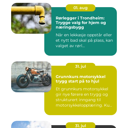
01. aug
Rørlegger i Trondheim:
Trygge valg for hjem og
næringsbygg
Når en lekkasje oppstår eller
et nytt bad skal på plass, kan
valget av rørl...
31. jul
Grunnkurs motorsykkel
trygg start på to hjul
Et grunnkurs motorsykkel
gir nye førere en trygg og
strukturert inngang til
motorsykkelopplæring. Ku...
31. jul