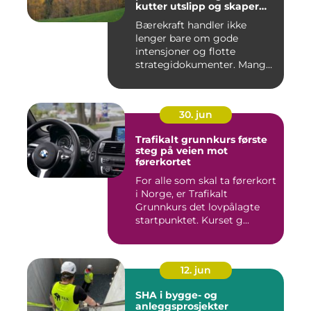
kutter utslipp og skaper
nye muligheter
Bærekraft handler ikke
lenger bare om gode
intensjoner og flotte
strategidokumenter. Mange
bedrifter...
30. jun
Trafikalt grunnkurs første
steg på veien mot
førerkortet
For alle som skal ta førerkort
i Norge, er Trafikalt
Grunnkurs det lovpålagte
startpunktet. Kurset g...
12. jun
SHA i bygge- og
anleggsprosjekter