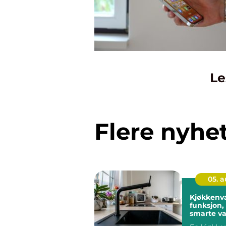
Le
Flere nyhe
05. 
Kjøkkenv
funksjon,
smarte va
kjøkkene