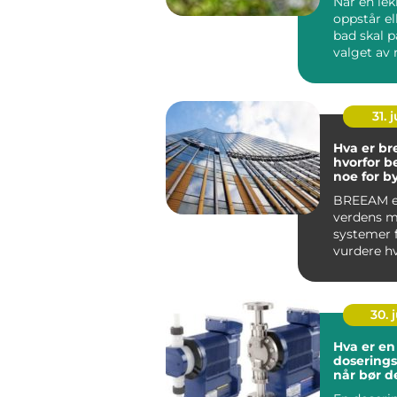
Når en lek
oppstår el
bad skal p
valget av rø
31. j
Hva er br
hvorfor b
noe for b
bruker?
BREEAM er
verdens m
systemer 
vurdere h
bærekraft
er. Ordnin
30. j
Hva er en
dosering
når bør d