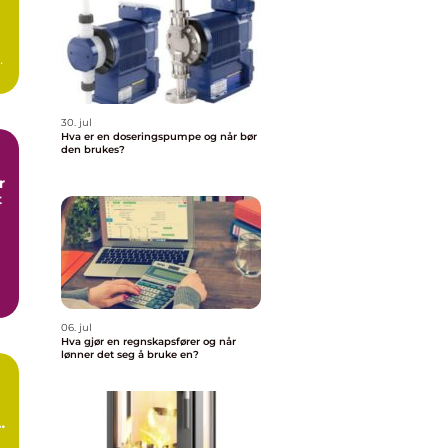
n
30. jul
Hva er en doseringspumpe og når bør
den brukes?
r
t
06. jul
Hva gjør en regnskapsfører og når
lønner det seg å bruke en?
å