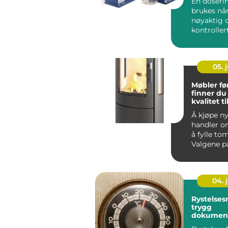
En doser
brukes nå
nøyaktig 
kontrolle
væske må 
prosess, of
05. j
Møbler førde
finner du 
kvalitet 
Å kjøpe n
handler o
å fylle t
Valgene p
hvordan 
brukes, hv.
04. j
Rystelses
trygg
dokument
sprengni