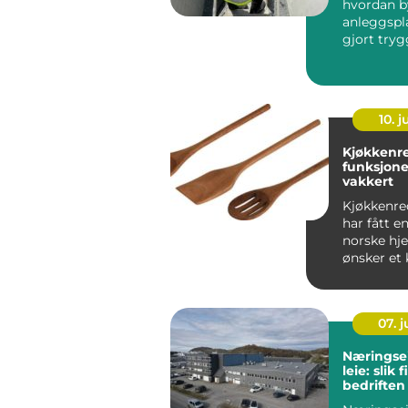
hvordan b
anleggspla
gjort tryg
som jobbe
Kravene t..
10. 
Kjøkkenre
funksjone
vakkert
Kjøkkenred
har fått en
norske hj
ønsker et
som både 
innbyden..
07. 
Næringse
leie: slik 
bedriften 
lokaler