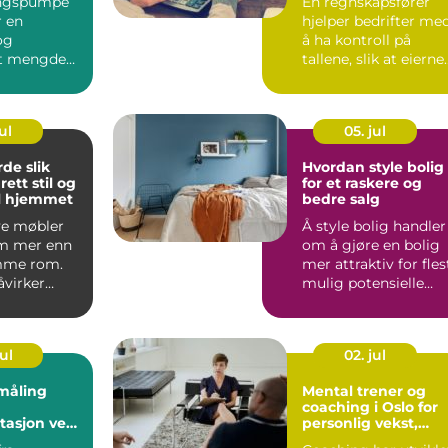
ingspumpe
En regnskapsfører
r en
hjelper bedrifter me
og
å ha kontroll på
rt mengde
tallene, slik at eierne
tilsettes en
kan bruke mer tid p..
te o...
ul
05. jul
 slik
Hvordan style bolig
rett stil og
for et raskere og
til hjemmet
bedre salg
ye møbler
Å style bolig handler
m mer enn
om å gjøre en bolig
omme rom.
mer attraktiv for fles
åvirker
mulig potensielle
hjemmet
kjøpere. Målet e...
..
ul
02. jul
måling
Mental trener og
coaching i Oslo for
asjon ved
personlig vekst,
ng og
balanse og mestrin