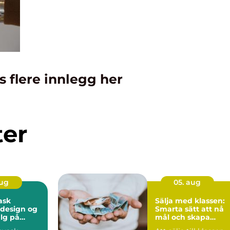
s flere innlegg her
ter
aug
05. aug
ask
Sälja med klassen:
 design og
Smarta sätt att nå
lg på
mål och skapa
t
minnen