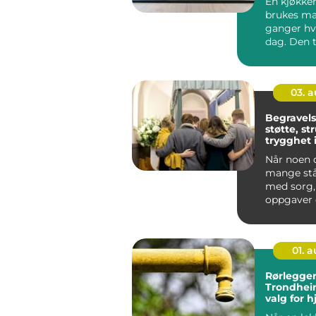
En kjøkke
brukes m
ganger hv
dag. Den t
fra tunge g
skitne tal..
03. 
Begravels
støtte, st
trygghet 
tid
Når noen d
mange stå
med sorg,
oppgaver 
for å ta ras
01. 
Rørlegger
Trondhei
valg for 
næringsb