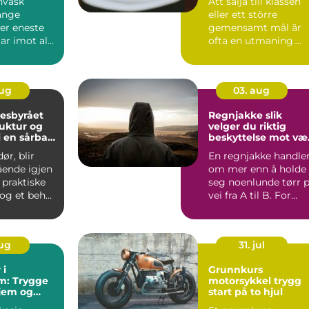
nvask
Att sälja till klassen
ange
eller ett större
er eneste
gemensamt mål är
ar imot alt
ofta en utmaning.
ryter til
Samt...
.
aug
03. aug
esbyrået
Regnjakke slik
ruktur og
velger du riktig
i en sårbar
beskyttelse mot væ
og vind
ør, blir
En regnjakke handle
ende igjen
om mer enn å holde
 praktiske
seg noenlunde tørr 
og et behov
vei fra A til B. For
ke valg....
mange betyr den t...
aug
31. jul
 i
Grunnkurs
m: Trygge
motorsykkel trygg
hjem og
start på to hjul
ygg