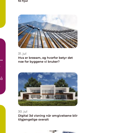
to hjul
31. jul
Hva er breeam, og hvorfor betyr det
r
noe for byggene vi bruker?
r
på
30. jul
Digital 3d visning når omgivelsene blir
tilgjengelige overalt