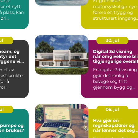
kasje
Et grunnkurs
ler et nytt
motorsykkel gir nye
å plass, kan
førere en trygg og
rl...
strukturert inngang
til
motorsykkelopplæri
g. Ku...
ul
30. jul
eeam, og
Digital 3d visning
etyr det
når omgivelsene bli
yggene vi
tilgjengelige overal
 et av
En digital 3d visning
est brukte
gjør det mulig å
for å
bevege seg fritt
vor
gjennom bygg og
ig et bygg
områder på skjerm,
gen se...
nesten so...
ul
06. jul
Hva gjør en
spumpe og
regnskapsfører og
en brukes?
når lønner det seg 
bruke en?