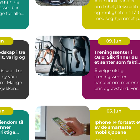
Å eie bobil handler
ygge- og
om frihet, fleksibilite
sser blir
og muligheten til å 
ge for alle
med seg hjemmet p
r der.
hjul. Når man...
.
jun
09. jun
dskap i tre
Treningssenter i
lt, varig og
Oslo: Slik finner du
et senter som fakti
blir brukt
skap i tre
Å velge riktig
 ny vår i
treningssenter
em. Mange
handler om mer enn
 kjøkken
pris og avstand. For
ser
mange er nøkkelen...
.
jun
05. jun
iendom til
Iphone 14 fortsatt et
finner
av de smarteste
riktige
mobilkjøpene