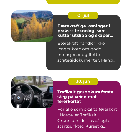
01. jul
Bærekraftige løsninger i
praksis: teknologi som
kutter utslipp og skaper
nye muligheter
Bærekraft handler ikke
lenger bare om gode
intensjoner og flotte
strategidokumenter. Mange
bedrifter...
30. jun
Trafikalt grunnkurs første
steg på veien mot
førerkortet
For alle som skal ta førerkort
i Norge, er Trafikalt
Grunnkurs det lovpålagte
startpunktet. Kurset g...