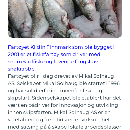
Fartøyet Kildin Finnmark som ble bygget i
2001 er et fiskefartøy som driver med
snurrevadfiske og levende fangst av
snøkrabbe.
Fartøyet blir i dag drevet av Mikal Solhaug
AS. Selskapet Mikal Solhaug ble startet i 1996,
og har solid erfaring innenfor fiske og
skipsfart. Siden selskapet ble etablert har det
vært en pådriver for innovasjon og utvikling
innen skipsfarten. Mikal Solhaug AS er en
veletablert og fremtidsrettet virksomhet
med satsing på å skape lokale arbeidsplasser