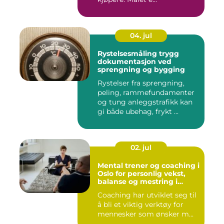
04. jul
Rystelsesmåling trygg
dokumentasjon ved
sprengning og bygging
Rystelser fra sprengning,
peling, rammefundamenter
og tung anleggstrafikk kan
gi både ubehag, frykt ...
02. jul
Mental trener og coaching i
Oslo for personlig vekst,
balanse og mestring i
hverdagen
Coaching har utviklet seg til
å bli et viktig verktøy for
mennesker som ønsker m...