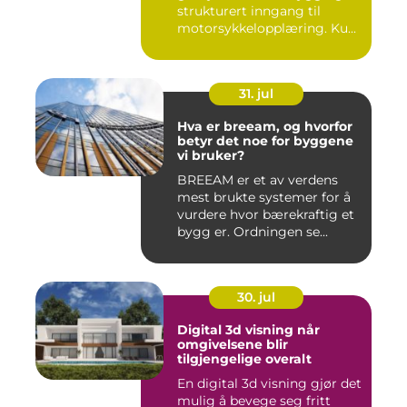
strukturert inngang til
motorsykkelopplæring. Ku...
31. jul
Hva er breeam, og hvorfor
betyr det noe for byggene
vi bruker?
BREEAM er et av verdens
mest brukte systemer for å
vurdere hvor bærekraftig et
bygg er. Ordningen se...
30. jul
Digital 3d visning når
omgivelsene blir
tilgjengelige overalt
En digital 3d visning gjør det
mulig å bevege seg fritt