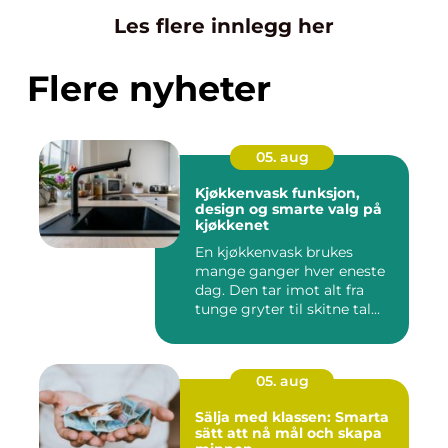
Les flere innlegg her
Flere nyheter
05. aug
Kjøkkenvask funksjon,
design og smarte valg på
kjøkkenet
En kjøkkenvask brukes
mange ganger hver eneste
dag. Den tar imot alt fra
tunge gryter til skitne tal...
05. aug
Sälja med klassen: Smarta
sätt att nå mål och skapa