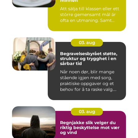
minnen
Att sälja till klassen eller ett
större gemensamt mål är
ofta en utmaning. Samt...
03. aug
Begravelsesbyrået støtte,
struktur og trygghet i en
sårbar tid
Når noen dør, blir mange
stående igjen med sorg,
praktiske oppgaver og et
behov for å ta raske valg....
03. aug
Regnjakke slik velger du
riktig beskyttelse mot vær
og vind