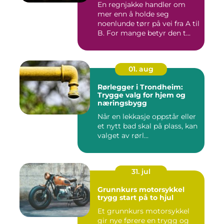
En regnjakke handler om
mer enn å holde seg
noenlunde tørr på vei fra A til
B. For mange betyr den t...
01. aug
Rørlegger i Trondheim:
Trygge valg for hjem og
næringsbygg
Når en lekkasje oppstår eller
et nytt bad skal på plass, kan
valget av rørl...
31. jul
Grunnkurs motorsykkel
trygg start på to hjul
Et grunnkurs motorsykkel
gir nye førere en trygg og