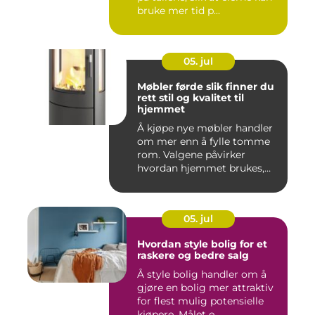
bruke mer tid p...
05. jul
Møbler førde slik finner du
rett stil og kvalitet til
hjemmet
Å kjøpe nye møbler handler
om mer enn å fylle tomme
rom. Valgene påvirker
hvordan hjemmet brukes,
hv...
05. jul
Hvordan style bolig for et
raskere og bedre salg
Å style bolig handler om å
gjøre en bolig mer attraktiv
for flest mulig potensielle
kjøpere. Målet e...