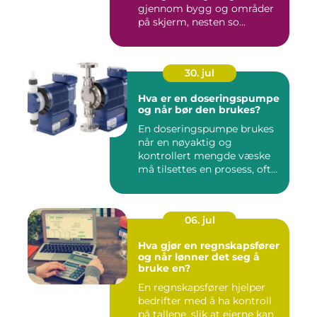
gjennom bygg og områder
på skjerm, nesten so...
30. jul
Hva er en doseringspumpe
og når bør den brukes?
En doseringspumpe brukes
når en nøyaktig og
kontrollert mengde væske
må tilsettes en prosess, ofte
o...
06. jul
Hva gjør en regnskapsfører
og når lønner det seg å
bruke en?
En regnskapsfører hjelper
bedrifter med å ha kontroll
på tallene, slik at eierne kan