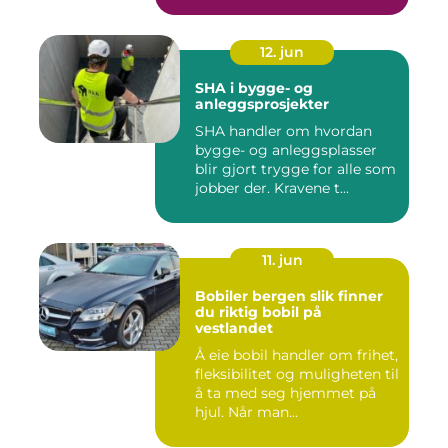
12. jun
SHA i bygge- og
anleggsprosjekter
SHA handler om hvordan
bygge- og anleggsplasser
blir gjort trygge for alle som
jobber der. Kravene t...
11. jun
Bobiler bergen slik finner
du riktig bobil på
vestlandet
Å eie bobil handler om frihet,
fleksibilitet og muligheten til
å ta med seg hjemmet på
hjul. Når man...