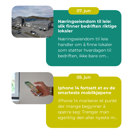
07. jun
Næringseiendom til leie:
slik finner bedriften riktige
lokaler
Næringseiendom til leie
handler om å finne lokaler
som støtter hverdagen til
bedriften, ikke bare om...
05. jun
Iphone 14 fortsatt et av de
smarteste mobilkjøpene
iPhone 14 markerer et punkt
der mange begynner å
spørre seg: Trenger man
egentlig den aller nyeste m...