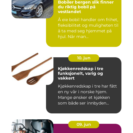
Bobiler bergen slik finner
du riktig bobil på
vestlandet
Å eie bobil handler om frihet,
fleksibilitet og muligheten til
å ta med seg hjemmet på
hjul. Når man...
10. jun
Kjøkkenredskap i tre
funksjonelt, varig og
vakkert
Kjøkkenredskap i tre har fått
en ny vår i norske hjem.
Mange ønsker et kjøkken
som både ser innbyden...
09. jun