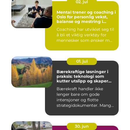
02. jul
Mental trener og coaching i
Oslo for personlig vekst,
balanse og mestring i
hverdagen
Coaching har utviklet seg til
å bli et viktig verktøy for
mennesker som ønsker m...
01. jul
Bærekraftige løsninger i
praksis: teknologi som
kutter utslipp og skaper
nye muligheter
Bærekraft handler ikke
lenger bare om gode
intensjoner og flotte
strategidokumenter. Mange
bedrifter...
30. jun