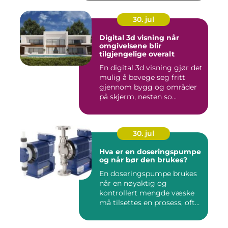
30. jul
Digital 3d visning når
omgivelsene blir
tilgjengelige overalt
En digital 3d visning gjør det
mulig å bevege seg fritt
gjennom bygg og områder
på skjerm, nesten so...
30. jul
Hva er en doseringspumpe
og når bør den brukes?
En doseringspumpe brukes
når en nøyaktig og
kontrollert mengde væske
må tilsettes en prosess, ofte
o...