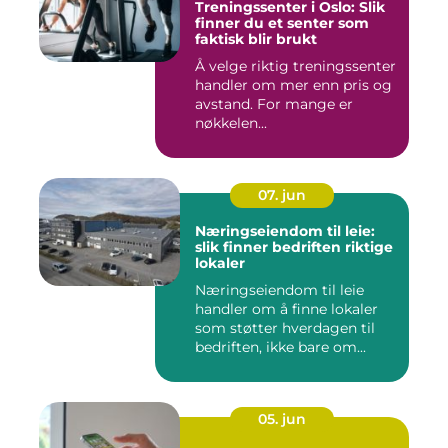
Treningssenter i Oslo: Slik
finner du et senter som
faktisk blir brukt
Å velge riktig treningssenter
handler om mer enn pris og
avstand. For mange er
nøkkelen...
07. jun
Næringseiendom til leie:
slik finner bedriften riktige
lokaler
Næringseiendom til leie
handler om å finne lokaler
som støtter hverdagen til
bedriften, ikke bare om...
05. jun