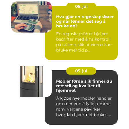
06. jul
Hva gjør en regnskapsfører
og når lønner det seg å
bruke en?
En regnskapsfører hjelper
bedrifter med å ha kontroll
på tallene, slik at eierne kan
bruke mer tid p...
05. jul
Møbler førde slik finner du
rett stil og kvalitet til
hjemmet
Å kjøpe nye møbler handler
om mer enn å fylle tomme
rom. Valgene påvirker
hvordan hjemmet brukes,
hv...