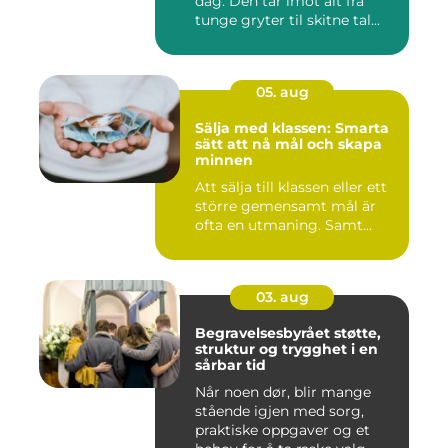
dag. Den tar imot alt fra
tunge gryter til skitne tal...
05. aug
Sälja med klassen: Smarta
sätt att nå mål och skapa
minnen
Att sälja till klassen eller ett
större gemensamt mål är
ofta en utmaning. Samt...
03. aug
Begravelsesbyrået støtte,
struktur og trygghet i en
sårbar tid
Når noen dør, blir mange
stående igjen med sorg,
praktiske oppgaver og et