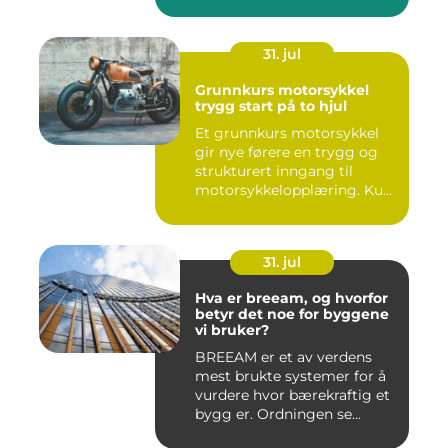
31. jul
Grunnkurs motorsykkel
trygg start på to hjul
Et grunnkurs motorsykkel
gir nye førere en trygg og
strukturert inngang til
motorsykkelopplæring. Ku...
31. jul
Hva er breeam, og hvorfor
betyr det noe for byggene
vi bruker?
BREEAM er et av verdens
mest brukte systemer for å
vurdere hvor bærekraftig et
bygg er. Ordningen se...