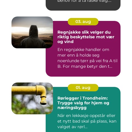
behov for å ta raske valg....
03. aug
Regnjakke slik velger du
riktig beskyttelse mot vær
og vind
En regnjakke handler om
mer enn å holde seg
noenlunde tørr på vei fra A til
B. For mange betyr den t...
01. aug
Rørlegger i Trondheim:
Trygge valg for hjem og
næringsbygg
Når en lekkasje oppstår eller
et nytt bad skal på plass, kan
valget av rørl...