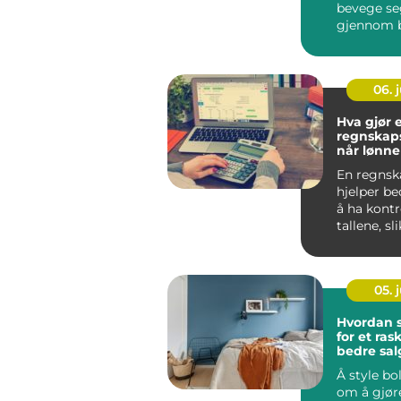
bevege seg
gjennom 
områder p
nesten so..
06. j
Hva gjør 
regnskapsf
når lønne
bruke en
En regnsk
hjelper be
å ha kontr
tallene, sl
kan bruke 
05. j
Hvordan s
for et ras
bedre sal
Å style bo
om å gjør