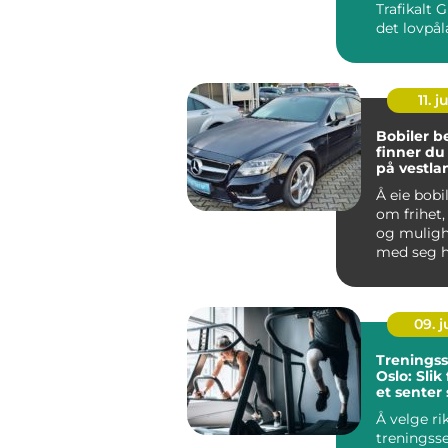
Trafikalt 
det lovpå
startpunkt
g...
11. j
Bobiler ber
finner du 
på vestla
Å eie bobi
om frihet, 
og mulighe
med seg 
hjul. Når m
09. 
Treningss
Oslo: Slik
et senter
blir brukt
Å velge ri
treningss