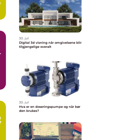
n
30. jul
Digital 3d visning når omgivelsene blir
tilgjengelige overalt
30. jul
Hva er en doseringspumpe og når bør
den brukes?
g
?