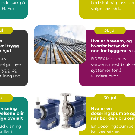
unde tørr på
bad skal på plass, ka
l B. For
valget av rørl...
r den t...
ul
31. jul
s
Hva er breeam, og
trygg
hvorfor betyr det
o hjul
noe for byggene vi
bruker?
urs
BREEAM er et av
el gir nye
verdens mest brukte
 trygg og
systemer for å
rt inngang
vurdere hvor
bærekraftig et bygg
elopplærin
er. Ordningen se...
ul
30. jul
 visning
Hva er en
elsene blir
doseringspumpe o
ige overalt
når bør den brukes
 3d visning
En doseringspumpe
ulig å
brukes når en