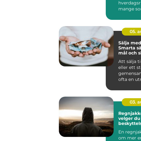
hverdagsr
mange so
spare tid p
05. 
Sälja med
Smarta sä
mål och 
minnen
Att sälja t
eller ett s
gemensam
ofta en u
Samt...
03. 
Regnjakke sl
velger du 
beskyttel
og vind
En regnja
om mer en