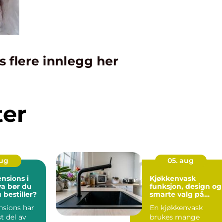
s flere innlegg her
ter
aug
05. aug
nsions i
Kjøkkenvask
funksjon, design og
u bestiller?
smarte valg på
kjøkkenet
nsions har
En kjøkkenvask
st del av
brukes mange