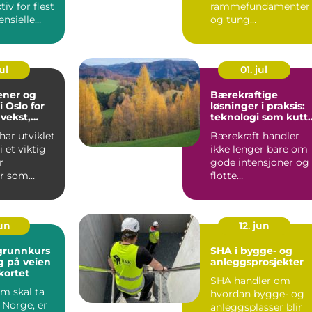
iv for flest
rammefundamenter
nsielle
og tung
let e...
anleggstrafikk kan g
både ubehag, frykt ...
ul
01. jul
ener og
Bærekraftige
 Oslo for
løsninger i praksis:
 vekst,
teknologi som kutt
g mestring
utslipp og skaper
ar utviklet
Bærekraft handler
gen
nye muligheter
i et viktig
ikke lenger bare om
r
gode intensjoner og
r som
flotte
.
strategidokumenter.
Mange bedrifter...
jun
12. jun
 grunnkurs
SHA i bygge- og
eg på veien
anleggsprosjekter
kortet
SHA handler om
om skal ta
hvordan bygge- og
i Norge, er
anleggsplasser blir