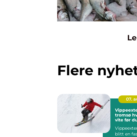
Le
Flere nyhe
07. 
Vippeexte
tromsø hva bør du
vite før d
Vippeexte
blitt en fa