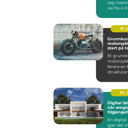
seg noenl
vei fra A ti
mange bety
31. j
Grunnkur
motorsykkel 
start på t
Et grunnk
motorsykk
førere en
strukture
til
motorsykk
g. Ku...
30. j
Digital 3d
når omgiv
tilgjengel
En digital
gjør det m