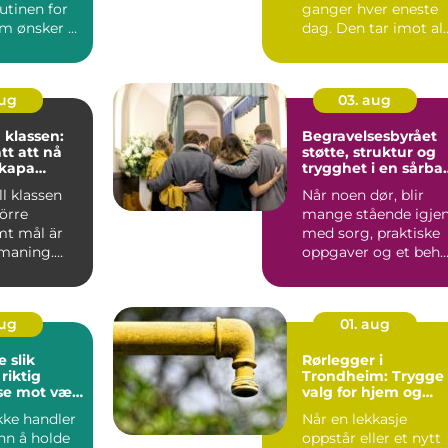
utinen for
ganger hver eneste
m ønsker å
dag. Den tar imot al
å sminke ...
fra tunge gryter til
skitne tal...
aug
03. aug
 klassen:
Begravelsesbyrået
tt att nå
støtte, struktur og
skapa
trygghet i en sårba
tid
ill klassen
Når noen dør, blir
törre
mange stående igje
t mål är
med sorg, praktiske
tmaning.
oppgaver og et beh
for å ta raske valg....
aug
01. aug
ik
Rørlegger i
riktig
Trondheim: Trygge
se mot vær
valg for hjem og
næringsbygg
kke handler
Når en lekkasje
n å holde
oppstår eller et nytt