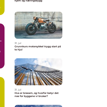
hjem og næringsbygg
t
r
31. jul
Grunnkurs motorsykkel trygg start på
to hjul
n
ov
31. jul
Hva er breeam, og hvorfor betyr det
noe for byggene vi bruker?