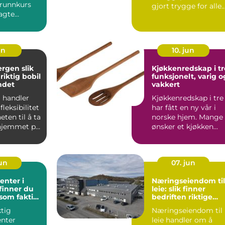
Grunnkurs
gjort trygge for alle
lagte
som jobber der.
et. Kurset
Kravene t...
un
10. jun
gen slik
Kjøkkenredskap i tr
riktig bobil
funksjonelt, varig o
ndet
vakkert
l handler
Kjøkkenredskap i tre
fleksibilitet
har fått en ny vår i
ten til å ta
norske hjem. Mange
hjemmet på
ønsker et kjøkken
an...
som både ser
innbyden...
jun
07. jun
enter i
Næringseiendom til
 finner du
leie: slik finner
 som faktisk
bedriften riktige
lokaler
ktig
Næringseiendom til
enter
leie handler om å