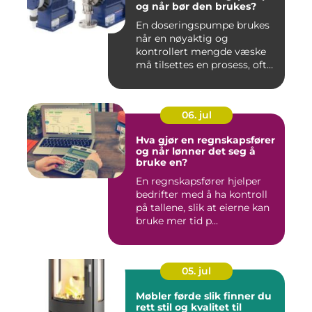
og når bør den brukes?
En doseringspumpe brukes
når en nøyaktig og
kontrollert mengde væske
må tilsettes en prosess, ofte
o...
06. jul
Hva gjør en regnskapsfører
og når lønner det seg å
bruke en?
En regnskapsfører hjelper
bedrifter med å ha kontroll
på tallene, slik at eierne kan
bruke mer tid p...
05. jul
Møbler førde slik finner du
rett stil og kvalitet til