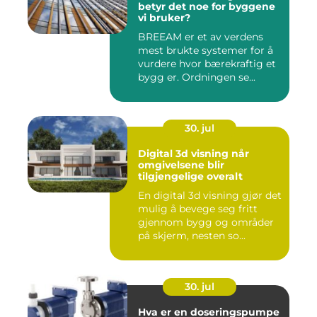
betyr det noe for byggene
vi bruker?
BREEAM er et av verdens
mest brukte systemer for å
vurdere hvor bærekraftig et
bygg er. Ordningen se...
30. jul
Digital 3d visning når
omgivelsene blir
tilgjengelige overalt
En digital 3d visning gjør det
mulig å bevege seg fritt
gjennom bygg og områder
på skjerm, nesten so...
30. jul
Hva er en doseringspumpe