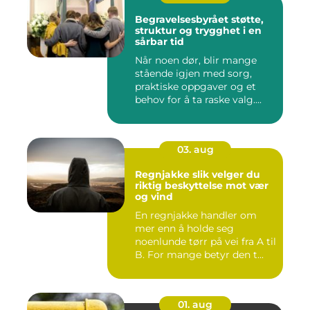
Begravelsesbyrået støtte,
struktur og trygghet i en
sårbar tid
Når noen dør, blir mange
stående igjen med sorg,
praktiske oppgaver og et
behov for å ta raske valg....
03. aug
Regnjakke slik velger du
riktig beskyttelse mot vær
og vind
En regnjakke handler om
mer enn å holde seg
noenlunde tørr på vei fra A til
B. For mange betyr den t...
01. aug