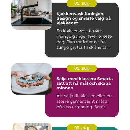
05. aug
Kjøkkenvask funksjon,
design og smarte valg på
kjøkkenet
En kjøkkenvask brukes
mange ganger hver eneste
dag. Den tar imot alt fra
tunge gryter til skitne tal...
05. aug
Sälja med klassen: Smarta
sätt att nå mål och skapa
minnen
Att sälja till klassen eller ett
större gemensamt mål är
ofta en utmaning. Samt...
03. aug