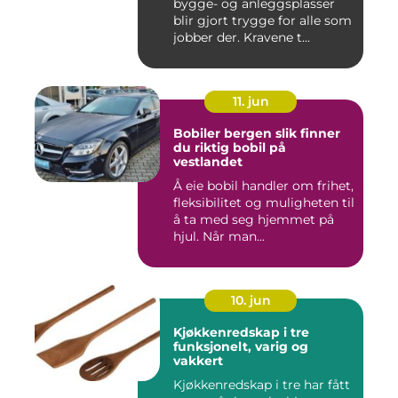
bygge- og anleggsplasser
blir gjort trygge for alle som
jobber der. Kravene t...
11. jun
Bobiler bergen slik finner
du riktig bobil på
vestlandet
Å eie bobil handler om frihet,
fleksibilitet og muligheten til
å ta med seg hjemmet på
hjul. Når man...
10. jun
Kjøkkenredskap i tre
funksjonelt, varig og
vakkert
Kjøkkenredskap i tre har fått