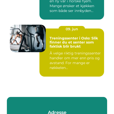
en ny vår i norske hjem.
Mange ønsker et kjøkken
som både ser innbyden...
09. jun
Treningssenter i Oslo: Slik
finner du et senter som
faktisk blir brukt
Å velge riktig treningssenter
handler om mer enn pris og
avstand. For mange er
nøkkelen...
Adresse