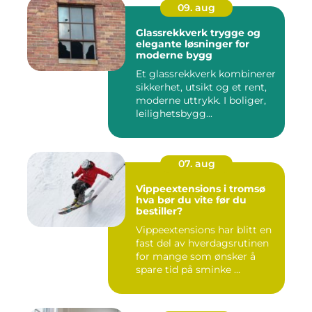
09. aug
Glassrekkverk trygge og
elegante løsninger for
moderne bygg
Et glassrekkverk kombinerer
sikkerhet, utsikt og et rent,
moderne uttrykk. I boliger,
leilighetsbygg...
07. aug
Vippeextensions i tromsø
hva bør du vite før du
bestiller?
Vippeextensions har blitt en
fast del av hverdagsrutinen
for mange som ønsker å
spare tid på sminke ...