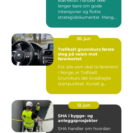
Bærekraft handler ikke
lenger bare om gode
intensjoner og flotte
strategidokumenter. Mange
bedrifter...
30. jun
Trafikalt grunnkurs første
steg på veien mot
førerkortet
For alle som skal ta førerkort
i Norge, er Trafikalt
Grunnkurs det lovpålagte
startpunktet. Kurset g...
12. jun
SHA i bygge- og
anleggsprosjekter
SHA handler om hvordan