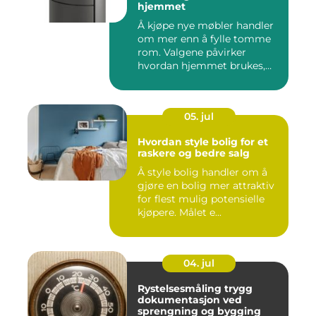
hjemmet
Å kjøpe nye møbler handler
om mer enn å fylle tomme
rom. Valgene påvirker
hvordan hjemmet brukes,
hv...
05. jul
Hvordan style bolig for et
raskere og bedre salg
Å style bolig handler om å
gjøre en bolig mer attraktiv
for flest mulig potensielle
kjøpere. Målet e...
04. jul
Rystelsesmåling trygg
dokumentasjon ved
sprengning og bygging