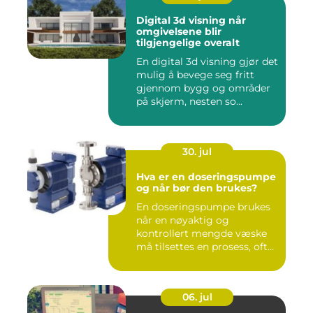
Digital 3d visning når
omgivelsene blir
tilgjengelige overalt
En digital 3d visning gjør det
mulig å bevege seg fritt
gjennom bygg og områder
på skjerm, nesten so...
30. jul
Hva er en doseringspumpe
og når bør den brukes?
En doseringspumpe brukes
når en nøyaktig og
kontrollert mengde væske
må tilsettes en prosess, ofte
o...
06. jul