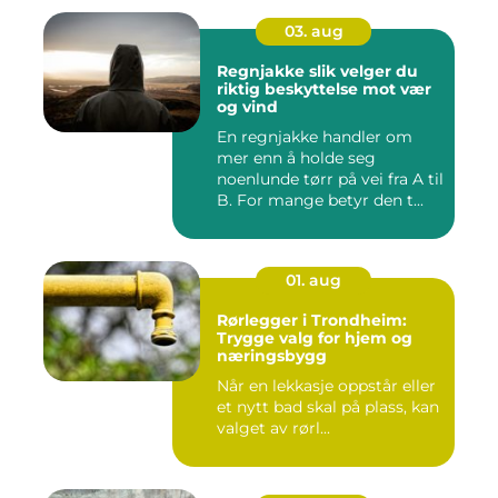
03. aug
Regnjakke slik velger du
riktig beskyttelse mot vær
og vind
En regnjakke handler om
mer enn å holde seg
noenlunde tørr på vei fra A til
B. For mange betyr den t...
01. aug
Rørlegger i Trondheim:
Trygge valg for hjem og
næringsbygg
Når en lekkasje oppstår eller
et nytt bad skal på plass, kan
valget av rørl...