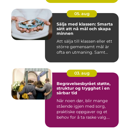
05. aug
Sälja med klassen: Smarta
sätt att nå mål och skapa
minnen
Att sälja till klassen eller ett
större gemensamt mål är
ofta en utmaning. Samt...
03. aug
Begravelsesbyrået støtte,
struktur og trygghet i en
sårbar tid
Når noen dør, blir mange
stående igjen med sorg,
praktiske oppgaver og et
behov for å ta raske valg....