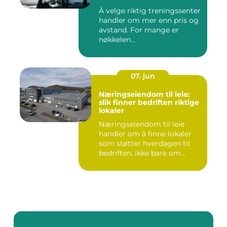
Å velge riktig treningssenter
handler om mer enn pris og
avstand. For mange er
nøkkelen...
07. jun
Næringseiendom til leie:
slik finner bedriften riktige
lokaler
Næringseiendom til leie
handler om å finne lokaler
som støtter hverdagen til
bedriften, ikke bare om...