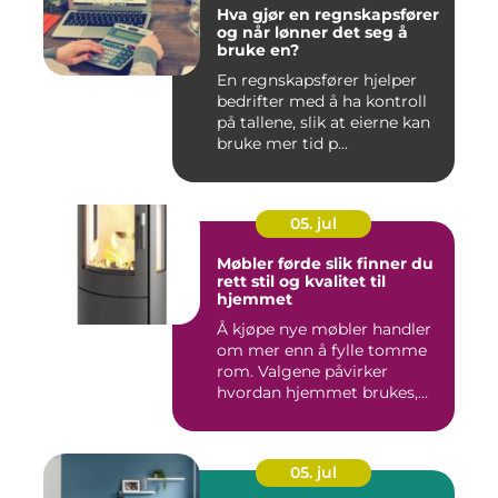
Hva gjør en regnskapsfører
og når lønner det seg å
bruke en?
En regnskapsfører hjelper
bedrifter med å ha kontroll
på tallene, slik at eierne kan
bruke mer tid p...
05. jul
Møbler førde slik finner du
rett stil og kvalitet til
hjemmet
Å kjøpe nye møbler handler
om mer enn å fylle tomme
rom. Valgene påvirker
hvordan hjemmet brukes,
hv...
05. jul