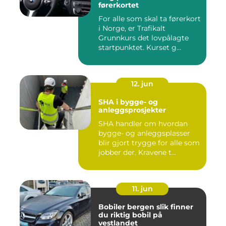
førerkortet
For alle som skal ta førerkort
i Norge, er Trafikalt
Grunnkurs det lovpålagte
startpunktet. Kurset g...
12. jun
SHA i bygge- og
anleggsprosjekter
SHA handler om hvordan
bygge- og anleggsplasser
blir gjort trygge for alle som
jobber der. Kravene t...
11. jun
Bobiler bergen slik finner
du riktig bobil på
vestlandet