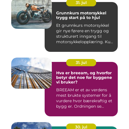
31. jul
Grunnkurs motorsykkel
trygg start på to hjul
Et grunnkurs motorsykkel
gir nye førere en trygg og
strukturert inngang til
motorsykkelopplæring. Ku...
31. jul
Hva er breeam, og hvorfor
betyr det noe for byggene
vi bruker?
BREEAM er et av verdens
mest brukte systemer for å
vurdere hvor bærekraftig et
bygg er. Ordningen se...
30. jul