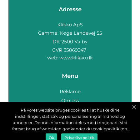
Adresse
web:
www.klikko.dk
Menu
Reklame
Om oss
Cookies
På vores website bruges cookies til at huske dine
indstillinger, statistik og personalisering af indhold og
Kontakt Oss
annoncer. Denne information deles med tredjepart. Ved
Sitemap
fortsat brug af websiden godkender du cookiepolitikken.
Ok
Privatlivspolitik