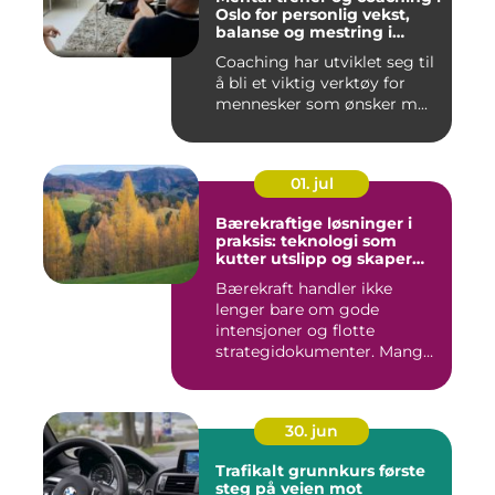
Oslo for personlig vekst,
balanse og mestring i
hverdagen
Coaching har utviklet seg til
å bli et viktig verktøy for
mennesker som ønsker m...
01. jul
Bærekraftige løsninger i
praksis: teknologi som
kutter utslipp og skaper
nye muligheter
Bærekraft handler ikke
lenger bare om gode
intensjoner og flotte
strategidokumenter. Mange
bedrifter...
30. jun
Trafikalt grunnkurs første
steg på veien mot