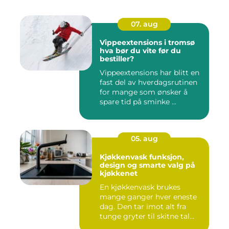
07. aug
Vippeextensions i tromsø
hva bør du vite før du
bestiller?
Vippeextensions har blitt en
fast del av hverdagsrutinen
for mange som ønsker å
spare tid på sminke ...
05. aug
Kjøkkenvask funksjon,
design og smarte valg på
kjøkkenet
En kjøkkenvask brukes
mange ganger hver eneste
dag. Den tar imot alt fra
tunge gryter til skitne tal...