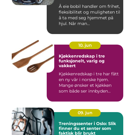
Å eie bobil handler om frihet,
fleksibilitet og muligheten til
å ta med seg hjemmet på
hjul. Når man...
10. jun
Kjøkkenredskap i tre
funksjonelt, varig og
vakkert
Kjøkkenredskap i tre har fått
en ny vår i norske hjem.
Mange ønsker et kjøkken
som både ser innbyden...
09. jun
Treningssenter i Oslo: Slik
finner du et senter som
faktisk blir brukt