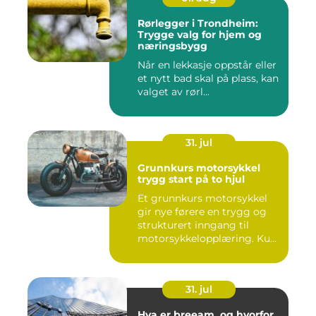
Rørlegger i Trondheim:
Trygge valg for hjem og
næringsbygg
Når en lekkasje oppstår eller
et nytt bad skal på plass, kan
valget av rørl...
31. jul
Grunnkurs motorsykkel
trygg start på to hjul
Et grunnkurs motorsykkel
gir nye førere en trygg og
strukturert inngang til
motorsykkelopplæring. Ku...
31. jul
Hva er breeam, og hvorfor