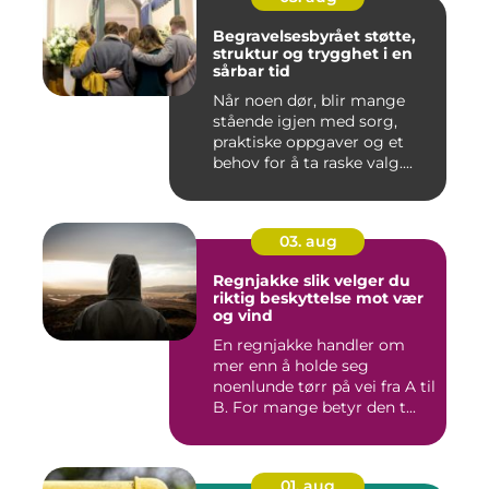
Begravelsesbyrået støtte,
struktur og trygghet i en
sårbar tid
Når noen dør, blir mange
stående igjen med sorg,
praktiske oppgaver og et
behov for å ta raske valg....
03. aug
Regnjakke slik velger du
riktig beskyttelse mot vær
og vind
En regnjakke handler om
mer enn å holde seg
noenlunde tørr på vei fra A til
B. For mange betyr den t...
01. aug