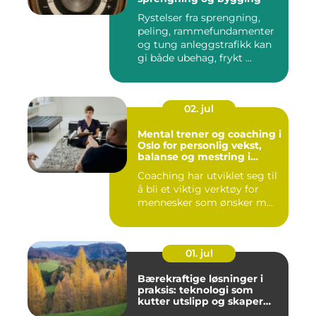
Rystelser fra sprengning,
peling, rammefundamenter
og tung anleggstrafikk kan
gi både ubehag, frykt ...
02. jul
Mental trener og coaching i
Oslo for personlig vekst,
balanse og mestring i
hverdagen
Coaching har utviklet seg til
å bli et viktig verktøy for
mennesker som ønsker m...
01. jul
Bærekraftige løsninger i
praksis: teknologi som
kutter utslipp og skaper
nye muligheter