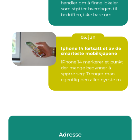
handler om å finne lokaler
som støtter hverdagen til
bedriften, ikke bare om...
05. jun
Iphone 14 fortsatt et av de
smarteste mobilkjøpene
iPhone 14 markerer et punkt
der mange begynner å
spørre seg: Trenger man
egentlig den aller nyeste m...
Adresse