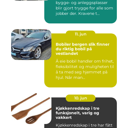
bygge- og anleggsplasser
blir gjort trygge for alle som
jobber der. Kravene t...
11. jun
Bobiler bergen slik finner
du riktig bobil på
vestlandet
Å eie bobil handler om frihet,
fleksibilitet og muligheten til
å ta med seg hjemmet på
hjul. Når man...
10. jun
Kjøkkenredskap i tre
funksjonelt, varig og
vakkert
Kjøkkenredskap i tre har fått