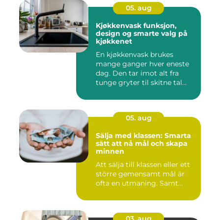
05. aug
Kjøkkenvask funksjon,
design og smarte valg på
kjøkkenet
En kjøkkenvask brukes
mange ganger hver eneste
dag. Den tar imot alt fra
tunge gryter til skitne tal...
05. aug
Sälja med klassen: Smarta
sätt att nå mål och skapa
minnen
Att sälja till klassen eller ett
större gemensamt mål är
ofta en utmaning. Samt...
03. aug