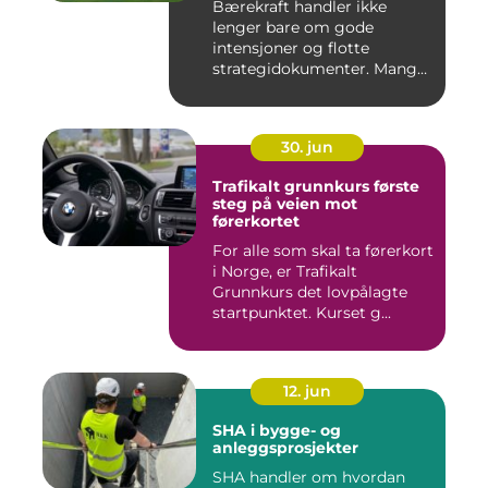
Bærekraft handler ikke
lenger bare om gode
intensjoner og flotte
strategidokumenter. Mange
bedrifter...
30. jun
Trafikalt grunnkurs første
steg på veien mot
førerkortet
For alle som skal ta førerkort
i Norge, er Trafikalt
Grunnkurs det lovpålagte
startpunktet. Kurset g...
12. jun
SHA i bygge- og
anleggsprosjekter
SHA handler om hvordan