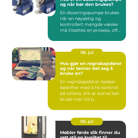
og når bør den brukes?
En doseringspumpe brukes
når en nøyaktig og
kontrollert mengde væske
må tilsettes en prosess, ofte
o...
06. jul
Hva gjør en regnskapsfører
og når lønner det seg å
bruke en?
En regnskapsfører hjelper
bedrifter med å ha kontroll
på tallene, slik at eierne kan
bruke mer tid p...
05. jul
Møbler førde slik finner du
rett stil og kvalitet til