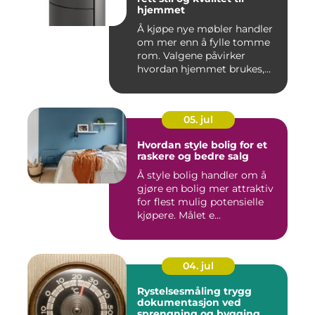
hjemmet
Å kjøpe nye møbler handler
om mer enn å fylle tomme
rom. Valgene påvirker
hvordan hjemmet brukes,
hv...
05. jul
Hvordan style bolig for et
raskere og bedre salg
Å style bolig handler om å
gjøre en bolig mer attraktiv
for flest mulig potensielle
kjøpere. Målet e...
04. jul
Rystelsesmåling trygg
dokumentasjon ved
sprengning og bygging