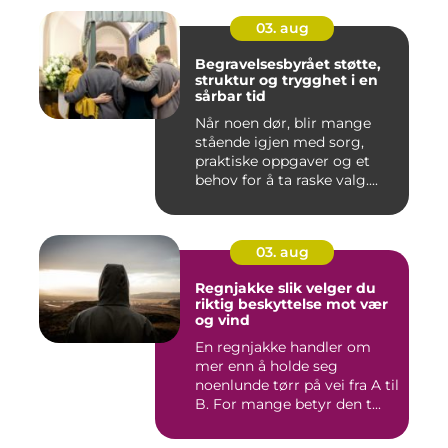
03. aug
Begravelsesbyrået støtte,
struktur og trygghet i en
sårbar tid
Når noen dør, blir mange
stående igjen med sorg,
praktiske oppgaver og et
behov for å ta raske valg....
03. aug
Regnjakke slik velger du
riktig beskyttelse mot vær
og vind
En regnjakke handler om
mer enn å holde seg
noenlunde tørr på vei fra A til
B. For mange betyr den t...