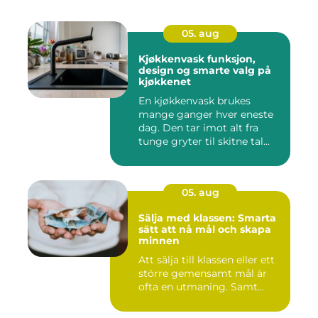
05. aug
Kjøkkenvask funksjon,
design og smarte valg på
kjøkkenet
En kjøkkenvask brukes
mange ganger hver eneste
dag. Den tar imot alt fra
tunge gryter til skitne tal...
05. aug
Sälja med klassen: Smarta
sätt att nå mål och skapa
minnen
Att sälja till klassen eller ett
större gemensamt mål är
ofta en utmaning. Samt...