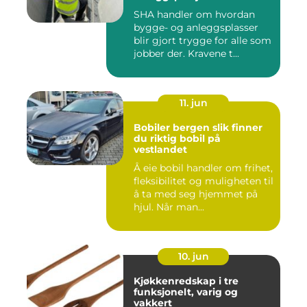
SHA handler om hvordan
bygge- og anleggsplasser
blir gjort trygge for alle som
jobber der. Kravene t...
11. jun
Bobiler bergen slik finner
du riktig bobil på
vestlandet
Å eie bobil handler om frihet,
fleksibilitet og muligheten til
å ta med seg hjemmet på
hjul. Når man...
10. jun
Kjøkkenredskap i tre
funksjonelt, varig og
vakkert