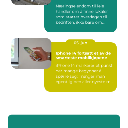
Næringseiendom til leie
handler om å finne lokaler
som støtter hverdagen til
bedriften, ikke bare om...
05. jun
Iphone 14 fortsatt et av de
smarteste mobilkjøpene
iPhone 14 markerer et punkt
der mange begynner å
spørre seg: Trenger man
egentlig den aller nyeste m...