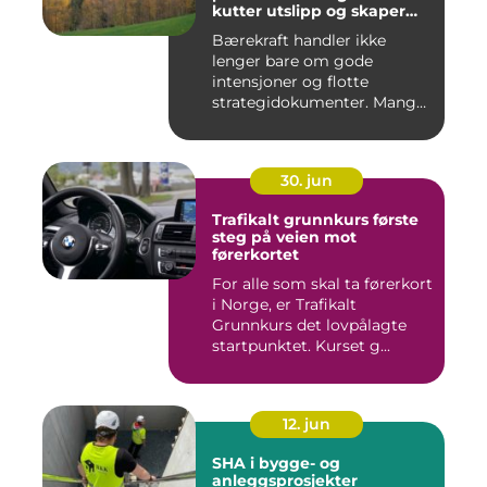
kutter utslipp og skaper
nye muligheter
Bærekraft handler ikke
lenger bare om gode
intensjoner og flotte
strategidokumenter. Mange
bedrifter...
30. jun
Trafikalt grunnkurs første
steg på veien mot
førerkortet
For alle som skal ta førerkort
i Norge, er Trafikalt
Grunnkurs det lovpålagte
startpunktet. Kurset g...
12. jun
SHA i bygge- og
anleggsprosjekter