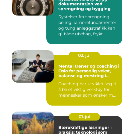
dokumentasjon ved
sprengning og bygging
Rystelser fra sprengning,
peling, rammefundamenter
og tung anleggstrafikk kan
gi både ubehag, frykt ...
02. jul
Mental trener og coaching i
Oslo for personlig vekst,
balanse og mestring i
hverdagen
Coaching har utviklet seg til
å bli et viktig verktøy for
mennesker som ønsker m...
01. jul
Bærekraftige løsninger i
praksis: teknologi som