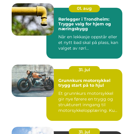
01. aug
Rørlegger i Trondheim:
Trygge valg for hjem og
næringsbygg
Når en lekkasje oppstår eller
et nytt bad skal på plass, kan
valget av rørl...
31. jul
Grunnkurs motorsykkel
trygg start på to hjul
Et grunnkurs motorsykkel
gir nye førere en trygg og
strukturert inngang til
motorsykkelopplæring. Ku...
31. jul