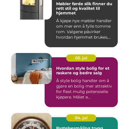
Møbler førde slik finner du
rett stil og kvalitet til
hjemmet
Å kjøpe nye møbler handler
om mer enn å fylle tomme
rom. Valgene påvirker
hvordan hjemmet brukes,
hv...
05. jul
Hvordan style bolig for et
raskere og bedre salg
Å style bolig handler om å
gjøre en bolig mer attraktiv
for flest mulig potensielle
kjøpere. Målet e...
04. jul
Rystelsesmåling trygg