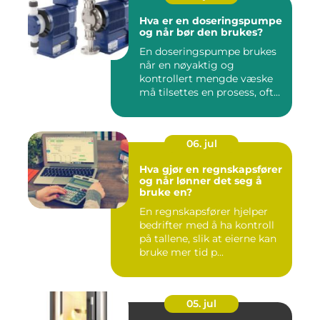
Hva er en doseringspumpe
og når bør den brukes?
En doseringspumpe brukes
når en nøyaktig og
kontrollert mengde væske
må tilsettes en prosess, ofte
o...
06. jul
Hva gjør en regnskapsfører
og når lønner det seg å
bruke en?
En regnskapsfører hjelper
bedrifter med å ha kontroll
på tallene, slik at eierne kan
bruke mer tid p...
05. jul