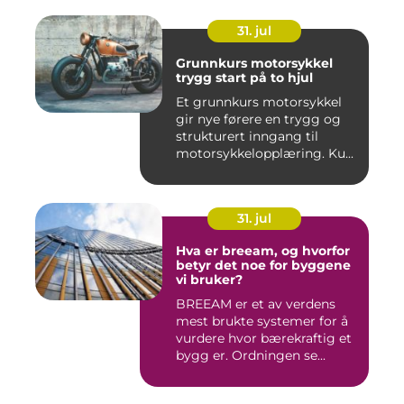
31. jul
Grunnkurs motorsykkel
trygg start på to hjul
Et grunnkurs motorsykkel
gir nye førere en trygg og
strukturert inngang til
motorsykkelopplæring. Ku...
31. jul
Hva er breeam, og hvorfor
betyr det noe for byggene
vi bruker?
BREEAM er et av verdens
mest brukte systemer for å
vurdere hvor bærekraftig et
bygg er. Ordningen se...