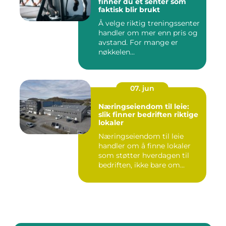
finner du et senter som
faktisk blir brukt
Å velge riktig treningssenter
handler om mer enn pris og
avstand. For mange er
nøkkelen...
07. jun
Næringseiendom til leie:
slik finner bedriften riktige
lokaler
Næringseiendom til leie
handler om å finne lokaler
som støtter hverdagen til
bedriften, ikke bare om...