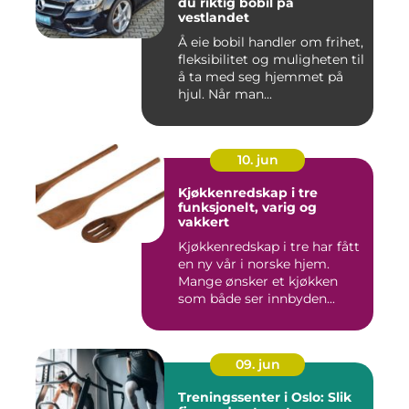
du riktig bobil på
vestlandet
Å eie bobil handler om frihet,
fleksibilitet og muligheten til
å ta med seg hjemmet på
hjul. Når man...
10. jun
Kjøkkenredskap i tre
funksjonelt, varig og
vakkert
Kjøkkenredskap i tre har fått
en ny vår i norske hjem.
Mange ønsker et kjøkken
som både ser innbyden...
09. jun
Treningssenter i Oslo: Slik