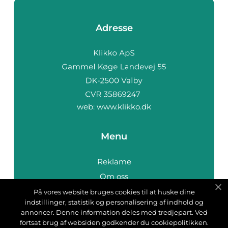
Adresse
web:
www.klikko.dk
Menu
Reklame
Om oss
Cookies
På vores website bruges cookies til at huske dine
indstillinger, statistik og personalisering af indhold og
Kontakt Oss
annoncer. Denne information deles med tredjepart. Ved
Sitemap
fortsat brug af websiden godkender du cookiepolitikken.