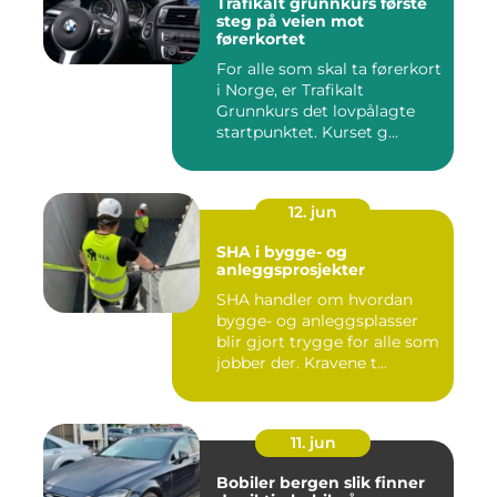
Trafikalt grunnkurs første
steg på veien mot
førerkortet
For alle som skal ta førerkort
i Norge, er Trafikalt
Grunnkurs det lovpålagte
startpunktet. Kurset g...
12. jun
SHA i bygge- og
anleggsprosjekter
SHA handler om hvordan
bygge- og anleggsplasser
blir gjort trygge for alle som
jobber der. Kravene t...
11. jun
Bobiler bergen slik finner