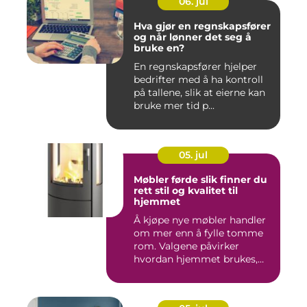
06. jul
Hva gjør en regnskapsfører
og når lønner det seg å
bruke en?
En regnskapsfører hjelper
bedrifter med å ha kontroll
på tallene, slik at eierne kan
bruke mer tid p...
05. jul
Møbler førde slik finner du
rett stil og kvalitet til
hjemmet
Å kjøpe nye møbler handler
om mer enn å fylle tomme
rom. Valgene påvirker
hvordan hjemmet brukes,
hv...