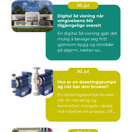
30. jul
Digital 3d visning når
omgivelsene blir
tilgjengelige overalt
En digital 3d visning gjør det
mulig å bevege seg fritt
gjennom bygg og områder
på skjerm, nesten so...
30. jul
Hva er en doseringspumpe
og når bør den brukes?
En doseringspumpe brukes
når en nøyaktig og
kontrollert mengde væske
må tilsettes en prosess, ofte
o...