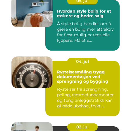
05. jul
Hvordan style bolig for et
raskere og bedre salg
Å style bolig handler om å
gjøre en bolig mer attraktiv
for flest mulig potensielle
kjøpere. Målet e...
04. jul
Rystelsesmåling trygg
dokumentasjon ved
sprengning og bygging
Rystelser fra sprengning,
peling, rammefundamenter
og tung anleggstrafikk kan
gi både ubehag, frykt ...
02. jul