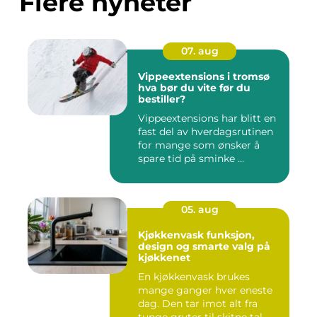
Flere nyheter
07. aug
Vippeextensions i tromsø
hva bør du vite før du
bestiller?
Vippeextensions har blitt en
fast del av hverdagsrutinen
for mange som ønsker å
spare tid på sminke ...
05. aug
Kjøkkenvask funksjon,
design og smarte valg på
kjøkkenet
En kjøkkenvask brukes
mange ganger hver eneste
dag. Den tar imot alt fra