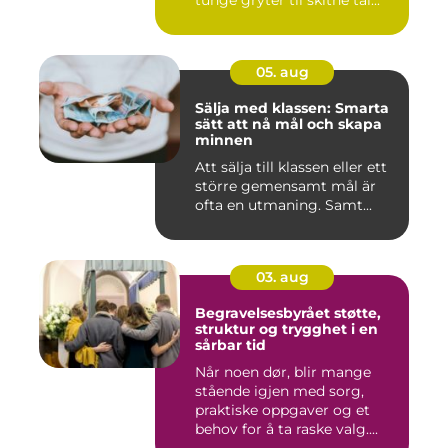
tunge gryter til skitne tal...
05. aug
Sälja med klassen: Smarta
sätt att nå mål och skapa
minnen
Att sälja till klassen eller ett
större gemensamt mål är
ofta en utmaning. Samt...
03. aug
Begravelsesbyrået støtte,
struktur og trygghet i en
sårbar tid
Når noen dør, blir mange
stående igjen med sorg,
praktiske oppgaver og et
behov for å ta raske valg....