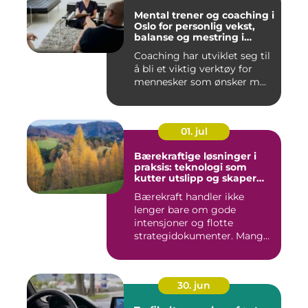
Mental trener og coaching i
Oslo for personlig vekst,
balanse og mestring i
hverdagen
Coaching har utviklet seg til
å bli et viktig verktøy for
mennesker som ønsker m...
01. jul
Bærekraftige løsninger i
praksis: teknologi som
kutter utslipp og skaper
nye muligheter
Bærekraft handler ikke
lenger bare om gode
intensjoner og flotte
strategidokumenter. Mange
bedrifter...
30. jun