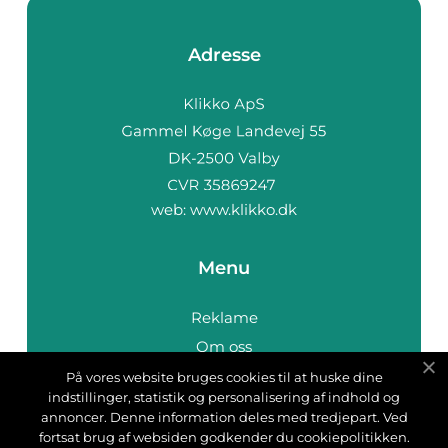
Adresse
web:
www.klikko.dk
Menu
Reklame
Om oss
Cookies
På vores website bruges cookies til at huske dine
indstillinger, statistik og personalisering af indhold og
Kontakt Oss
annoncer. Denne information deles med tredjepart. Ved
Sitemap
fortsat brug af websiden godkender du cookiepolitikken.