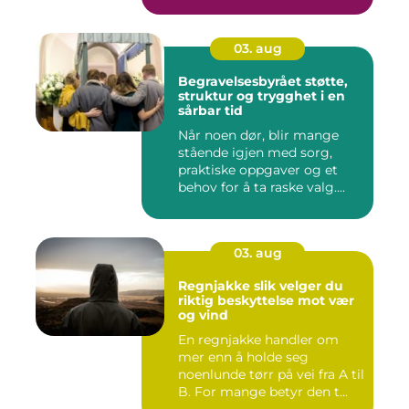
03. aug
Begravelsesbyrået støtte,
struktur og trygghet i en
sårbar tid
Når noen dør, blir mange
stående igjen med sorg,
praktiske oppgaver og et
behov for å ta raske valg....
03. aug
Regnjakke slik velger du
riktig beskyttelse mot vær
og vind
En regnjakke handler om
mer enn å holde seg
noenlunde tørr på vei fra A til
B. For mange betyr den t...