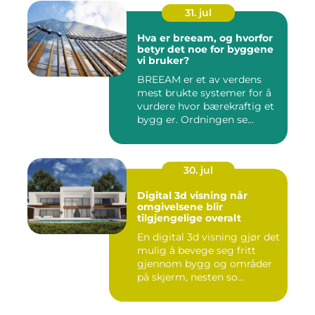
31. jul
Hva er breeam, og hvorfor
betyr det noe for byggene
vi bruker?
BREEAM er et av verdens
mest brukte systemer for å
vurdere hvor bærekraftig et
bygg er. Ordningen se...
30. jul
Digital 3d visning når
omgivelsene blir
tilgjengelige overalt
En digital 3d visning gjør det
mulig å bevege seg fritt
gjennom bygg og områder
på skjerm, nesten so...