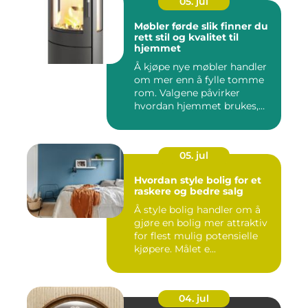
05. jul
Møbler førde slik finner du
rett stil og kvalitet til
hjemmet
Å kjøpe nye møbler handler
om mer enn å fylle tomme
rom. Valgene påvirker
hvordan hjemmet brukes,
hv...
05. jul
Hvordan style bolig for et
raskere og bedre salg
Å style bolig handler om å
gjøre en bolig mer attraktiv
for flest mulig potensielle
kjøpere. Målet e...
04. jul