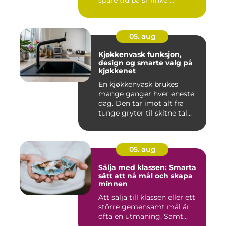
spare tid på sminke ...
05. aug
Kjøkkenvask funksjon,
design og smarte valg på
kjøkkenet
En kjøkkenvask brukes
mange ganger hver eneste
dag. Den tar imot alt fra
tunge gryter til skitne tal...
05. aug
Sälja med klassen: Smarta
sätt att nå mål och skapa
minnen
Att sälja till klassen eller ett
större gemensamt mål är
ofta en utmaning. Samt...