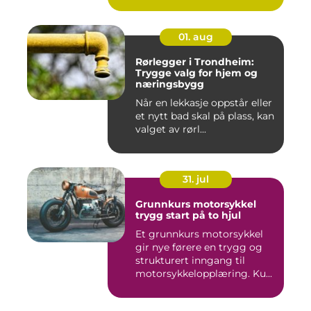
01. aug
Rørlegger i Trondheim:
Trygge valg for hjem og
næringsbygg
Når en lekkasje oppstår eller
et nytt bad skal på plass, kan
valget av rørl...
31. jul
Grunnkurs motorsykkel
trygg start på to hjul
Et grunnkurs motorsykkel
gir nye førere en trygg og
strukturert inngang til
motorsykkelopplæring. Ku...