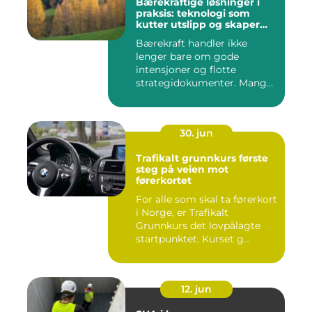
Bærekraftige løsninger i
praksis: teknologi som
kutter utslipp og skaper
nye muligheter
Bærekraft handler ikke
lenger bare om gode
intensjoner og flotte
strategidokumenter. Mange
bedrifter...
30. jun
Trafikalt grunnkurs første
steg på veien mot
førerkortet
For alle som skal ta førerkort
i Norge, er Trafikalt
Grunnkurs det lovpålagte
startpunktet. Kurset g...
12. jun