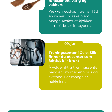
funksjonelt, varig og
vakkert
Kjøkkenredskap i tre har fått
en ny vår i norske hjem.
Mange ønsker et kjøkken
som både ser innbyden...
09. jun
Treningssenter i Oslo: Slik
finner du et senter som
faktisk blir brukt
Å velge riktig treningssenter
handler om mer enn pris og
avstand. For mange er
nøkkelen...