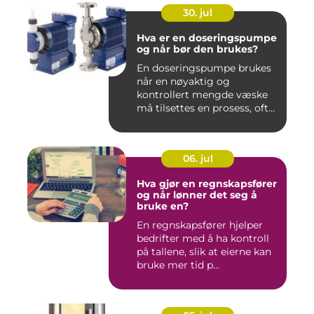
30. jul
Hva er en doseringspumpe
og når bør den brukes?
En doseringspumpe brukes
når en nøyaktig og
kontrollert mengde væske
må tilsettes en prosess, ofte
o...
06. jul
Hva gjør en regnskapsfører
og når lønner det seg å
bruke en?
En regnskapsfører hjelper
bedrifter med å ha kontroll
på tallene, slik at eierne kan
bruke mer tid p...