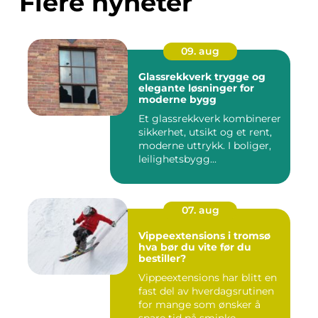
Flere nyheter
09. aug
Glassrekkverk trygge og
elegante løsninger for
moderne bygg
Et glassrekkverk kombinerer
sikkerhet, utsikt og et rent,
moderne uttrykk. I boliger,
leilighetsbygg...
07. aug
Vippeextensions i tromsø
hva bør du vite før du
bestiller?
Vippeextensions har blitt en
fast del av hverdagsrutinen
for mange som ønsker å