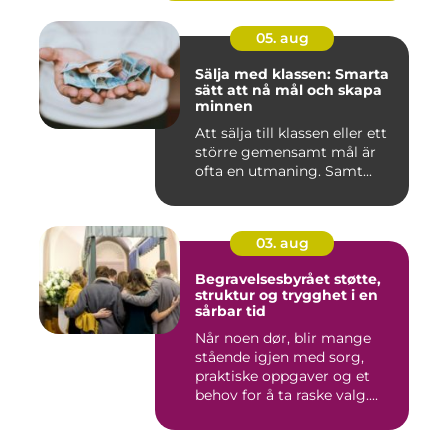
05. aug
Sälja med klassen: Smarta
sätt att nå mål och skapa
minnen
Att sälja till klassen eller ett
större gemensamt mål är
ofta en utmaning. Samt...
03. aug
Begravelsesbyrået støtte,
struktur og trygghet i en
sårbar tid
Når noen dør, blir mange
stående igjen med sorg,
praktiske oppgaver og et
behov for å ta raske valg....