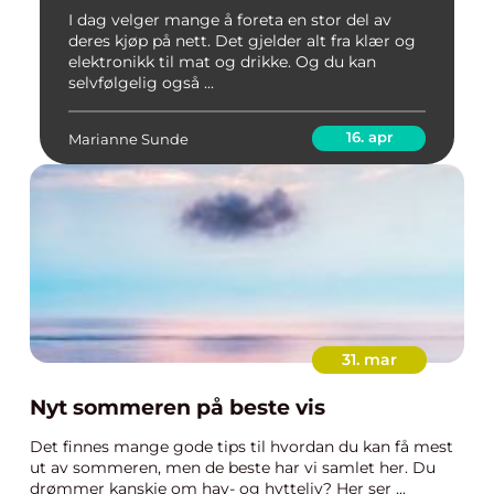
I dag velger mange å foreta en stor del av
deres kjøp på nett. Det gjelder alt fra klær og
elektronikk til mat og drikke. Og du kan
selvfølgelig også ...
16. apr
Marianne Sunde
31. mar
Nyt sommeren på beste vis
Det finnes mange gode tips til hvordan du kan få mest
ut av sommeren, men de beste har vi samlet her. Du
drømmer kanskje om hav- og hytteliv? Her ser ...