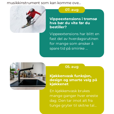
musikkinstrument som kan komme ove...
07. aug
Vippeextensions i tromsø
hva bør du vite før du
bestiller?
Vippeextensions har blitt en
fast del av hverdagsrutinen
for mange som ønsker å
spare tid på sminke ...
05. aug
Kjøkkenvask funksjon,
design og smarte valg på
kjøkkenet
En kjøkkenvask brukes
mange ganger hver eneste
dag. Den tar imot alt fra
tunge gryter til skitne tal...