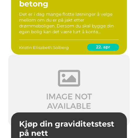
betong
Det er i dag mange flotte løsninger å velge
mellom om du er på jakt etter
drømmeboligen. Dersom du skal bygge din
egen bolig kan det være lurt å konta...
22. apr
Kristin Elisabeth Solberg
Kjøp din graviditetstest
på nett