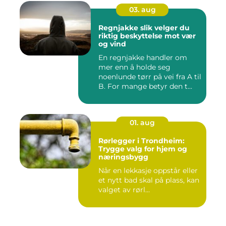
03. aug
Regnjakke slik velger du
riktig beskyttelse mot vær
og vind
En regnjakke handler om
mer enn å holde seg
noenlunde tørr på vei fra A til
B. For mange betyr den t...
01. aug
Rørlegger i Trondheim:
Trygge valg for hjem og
næringsbygg
Når en lekkasje oppstår eller
et nytt bad skal på plass, kan
valget av rørl...